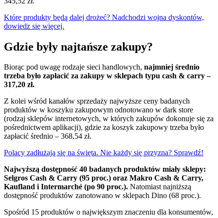
345,52 zł.
Które produkty będą dalej drożeć? Nadchodzi wojna dyskontów,
dowiedz się więcej.
Gdzie były najtańsze zakupy?
Biorąc pod uwagę rodzaje sieci handlowych,
najmniej średnio
trzeba było zapłacić za zakupy w sklepach typu cash & carry –
317,20 zł.
Z kolei wśród kanałów sprzedaży najwyższe ceny badanych
produktów w koszyku zakupowym odnotowano w dark store
(rodzaj sklepów internetowych, w których zakupów dokonuje się za
pośrednictwem aplikacji), gdzie za koszyk zakupowy trzeba było
zapłacić średnio – 368,54 zł.
Polacy zadłużają się na święta. Nie każdy się przyzna? Sprawdź!
Najwyższą dostępność 40 badanych produktów miały sklepy:
Selgros Cash & Carry (95 proc.) oraz Makro Cash & Carry,
Kaufland i Intermarché (po 90 proc.).
Natomiast najniższą
dostępność produktów zanotowano w sklepach Dino (68 proc.).
Spośród 15 produktów o największym znaczeniu dla konsumentów,