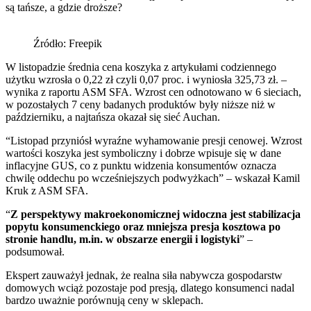
są tańsze, a gdzie droższe?
Źródło: Freepik
W listopadzie średnia cena koszyka z artykułami codziennego
użytku wzrosła o 0,22 zł czyli 0,07 proc. i wyniosła 325,73 zł. –
wynika z raportu ASM SFA. Wzrost cen odnotowano w 6 sieciach,
w pozostałych 7 ceny badanych produktów były niższe niż w
październiku, a najtańsza okazał się sieć Auchan.
“Listopad przyniósł wyraźne wyhamowanie presji cenowej. Wzrost
wartości koszyka jest symboliczny i dobrze wpisuje się w dane
inflacyjne GUS, co z punktu widzenia konsumentów oznacza
chwilę oddechu po wcześniejszych podwyżkach” – wskazał Kamil
Kruk z ASM SFA.
“
Z perspektywy makroekonomicznej widoczna jest stabilizacja
popytu konsumenckiego oraz mniejsza presja kosztowa po
stronie handlu, m.in. w obszarze energii i logistyki
” –
podsumował.
Ekspert zauważył jednak, że realna siła nabywcza gospodarstw
domowych wciąż pozostaje pod presją, dlatego konsumenci nadal
bardzo uważnie porównują ceny w sklepach.