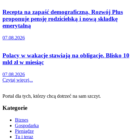
Recepta na zapaść demograficzną. Rozwój Plus
proponuje pensję rodzicielską i nową składkę
emerytalną
07.08.2026
Polacy w wakacje stawiają na obligacje. Blisko 10
mld zł w miesiąc
07.08.2026
Czytaj więcej...
Portal dla tych, którzy chcą dotrzeć na sam szczyt.
Kategorie
Biznes
Gospodarka
Pieniądze
Tu i teraz