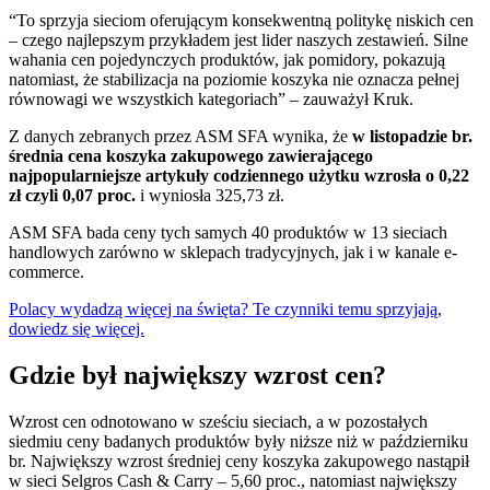
“To sprzyja sieciom oferującym konsekwentną politykę niskich cen
– czego najlepszym przykładem jest lider naszych zestawień. Silne
wahania cen pojedynczych produktów, jak pomidory, pokazują
natomiast, że stabilizacja na poziomie koszyka nie oznacza pełnej
równowagi we wszystkich kategoriach” – zauważył Kruk.
Z danych zebranych przez ASM SFA wynika, że
w listopadzie br.
średnia cena koszyka zakupowego zawierającego
najpopularniejsze artykuły codziennego użytku wzrosła o 0,22
zł czyli 0,07 proc.
i wyniosła 325,73 zł.
ASM SFA bada ceny tych samych 40 produktów w 13 sieciach
handlowych zarówno w sklepach tradycyjnych, jak i w kanale e-
commerce.
Polacy wydadzą więcej na święta? Te czynniki temu sprzyjają,
dowiedz się więcej.
Gdzie był największy wzrost cen?
Wzrost cen odnotowano w sześciu sieciach, a w pozostałych
siedmiu ceny badanych produktów były niższe niż w październiku
br. Największy wzrost średniej ceny koszyka zakupowego nastąpił
w sieci Selgros Cash & Carry – 5,60 proc., natomiast największy