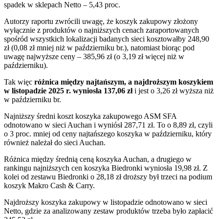
spadek w sklepach Netto – 5,43 proc.
Autorzy raportu zwrócili uwagę, że koszyk zakupowy złożony
wyłącznie z produktów o najniższych cenach zaraportowanych
spośród wszystkich lokalizacji badanych sieci kosztowałby 248,90
zł (0,08 zł mniej niż w październiku br.), natomiast biorąc pod
uwagę najwyższe ceny – 385,96 zł (o 3,19 zł więcej niż w
październiku).
Tak więc
różnica między najtańszym, a najdroższym koszykiem
w listopadzie 2025 r. wyniosła 137,06 zł
i jest o 3,26 zł wyższa niż
w październiku br.
Najniższy średni koszt koszyka zakupowego ASM SFA
odnotowano w sieci Auchan i wyniósł 287,71 zł. To o 8,89 zł, czyli
o 3 proc. mniej od ceny najtańszego koszyka w październiku, który
również należał do sieci Auchan.
Różnica między średnią ceną koszyka Auchan, a drugiego w
rankingu najniższych cen koszyka Biedronki wyniosła 19,98 zł. Z
kolei od zestawu Biedronki o 28,18 zł droższy był trzeci na podium
koszyk Makro Cash & Carry.
Najdroższy koszyka zakupowy w listopadzie odnotowano w sieci
Netto, gdzie za analizowany zestaw produktów trzeba było zapłacić