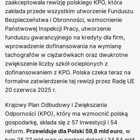
zaakceptowała rewizję polskiego KPO, która
zakłada przede wszystkim utworzenie Funduszu
Bezpieczeństwa i Obronności, wzmocnienie
Państwowej Inspekcji Pracy, utworzenie
funduszu gwarancyjnego na kredyty dla firm,
wprowadzenie dofinansowania na wymianę
tachografów w ciężarówkach oraz dwukrotne
zwiększenie liczby szkół ocieplonych z
dofinansowaniem z KPO. Polska czeka teraz na
formalne zatwierdzenie tej rewizji przez Radę UE
20 czerwca 2025 r.
Krajowy Plan Odbudowy i Zwiększania
Odporności (KPO), który ma wzmocnić polską
gospodarkę, składa się z 57 inwestycji i 54
reform.
Przewiduje dla Polski 59,8 mld euro
, w
tym 25,27 mld euro w postaci dotacji i 34,54 mld