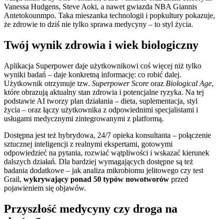
Vanessa Hudgens, Steve Aoki, a nawet gwiazda NBA Giannis
Antetokounmpo. Taka mieszanka technologii i popkultury pokazuje,
że zdrowie to dziś nie tylko sprawa medycyny – to styl życia.
Twój wynik zdrowia i wiek biologiczny
Aplikacja Superpower daje użytkownikowi coś więcej niż tylko
wyniki badań – daje konkretną informację: co robić dalej.
Użytkownik otrzymuje tzw.
Superpower Score
oraz
Biological Age
,
które obrazują aktualny stan zdrowia i potencjalne ryzyka. Na tej
podstawie AI tworzy plan działania – dieta, suplementacja, styl
życia – oraz łączy użytkownika z odpowiednimi specjalistami i
usługami medycznymi zintegrowanymi z platformą.
Dostępna jest też hybrydowa, 24/7 opieka konsultanta – połączenie
sztucznej inteligencji z realnymi ekspertami, gotowymi
odpowiedzieć na pytania, rozwiać wątpliwości i wskazać kierunek
dalszych działań. Dla bardziej wymagających dostępne są też
badania dodatkowe – jak analiza mikrobiomu jelitowego czy test
Grail,
wykrywający ponad 50 typów nowotworów
przed
pojawieniem się objawów.
Przyszłość medycyny czy droga na