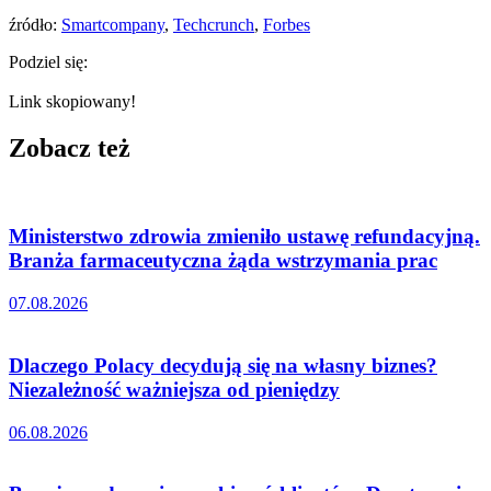
źródło:
Smartcompany
,
Techcrunch
,
Forbes
Podziel się:
Link skopiowany!
Zobacz też
Ministerstwo zdrowia zmieniło ustawę refundacyjną.
Branża farmaceutyczna żąda wstrzymania prac
07.08.2026
Dlaczego Polacy decydują się na własny biznes?
Niezależność ważniejsza od pieniędzy
06.08.2026