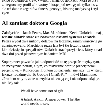
ekipę pobierającą krew. Wyniki trafiają do aplikacji, która tworzy
zintegrowany profil zdrowotny, biorąc pod uwagę nie tylko testy,
ale też dane z zegarków fitness, genotyp, historię medyczną i styl
życia.
AI zamiast doktora Googla
Założyciele – Jacob Peters, Max Marchione i Kevin Unkrich – mają
własne historie starć z niedoskonałościami systemu zdrowia
.
Peters wydał dwa miliony dolarów na leczenie, zanim właściwie go
zdiagnozowano. Marchione przez lata był źle leczony przez
kilkudziesięciu specjalistów. Unkrich stracił przyjaciela, który zmarł
dwa dni przed planowanym badaniem MRI.
Superpower powstało jako odpowiedź na tę przepaść między tym,
co medycyna potrafi, a tym, co faktycznie oferuje przeciętnemu
pacjentowi. – Koncepcja „frontem do pacjenta” nie leży już w gestii
lekarzy rodzinnych. To Google i ChatGPT” – mówi Marchione. –
„Problem w tym, że te narzędzia nie znają cię i nie odpowiadają za
nic. My tak.”
We all have some sort of gift.
A talent. A skill. A superpower. That the
world needs to see.