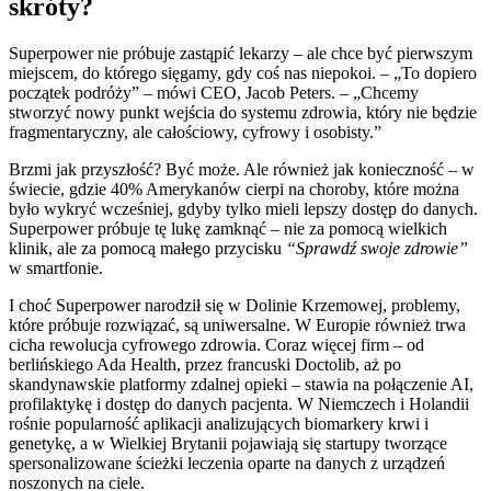
skróty?
Superpower nie próbuje zastąpić lekarzy – ale chce być pierwszym
miejscem, do którego sięgamy, gdy coś nas niepokoi. – „To dopiero
początek podróży” – mówi CEO, Jacob Peters. – „Chcemy
stworzyć nowy punkt wejścia do systemu zdrowia, który nie będzie
fragmentaryczny, ale całościowy, cyfrowy i osobisty.”
Brzmi jak przyszłość? Być może. Ale również jak konieczność – w
świecie, gdzie 40% Amerykanów cierpi na choroby, które można
było wykryć wcześniej, gdyby tylko mieli lepszy dostęp do danych.
Superpower próbuje tę lukę zamknąć – nie za pomocą wielkich
klinik, ale za pomocą małego przycisku
“Sprawdź swoje zdrowie”
w smartfonie.
I choć Superpower narodził się w Dolinie Krzemowej, problemy,
które próbuje rozwiązać, są uniwersalne. W Europie również trwa
cicha rewolucja cyfrowego zdrowia. Coraz więcej firm – od
berlińskiego Ada Health, przez francuski Doctolib, aż po
skandynawskie platformy zdalnej opieki – stawia na połączenie AI,
profilaktykę i dostęp do danych pacjenta. W Niemczech i Holandii
rośnie popularność aplikacji analizujących biomarkery krwi i
genetykę, a w Wielkiej Brytanii pojawiają się startupy tworzące
spersonalizowane ścieżki leczenia oparte na danych z urządzeń
noszonych na ciele.