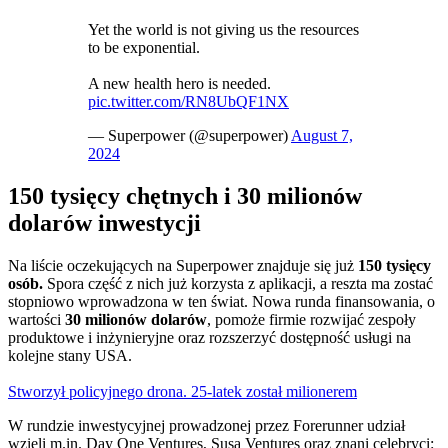
Yet the world is not giving us the resources
to be exponential.
A new health hero is needed.
pic.twitter.com/RN8UbQF1NX
— Superpower (@superpower)
August 7,
2024
150 tysięcy chętnych i 30 milionów
dolarów inwestycji
Na liście oczekujących na Superpower znajduje się już
150 tysięcy
osób.
Spora część z nich już korzysta z aplikacji, a reszta ma zostać
stopniowo wprowadzona w ten świat. Nowa runda finansowania, o
wartości
30 milionów dolarów
, pomoże firmie rozwijać zespoły
produktowe i inżynieryjne oraz rozszerzyć dostępność usługi na
kolejne stany USA.
Stworzył policyjnego drona. 25-latek został milionerem
W rundzie inwestycyjnej prowadzonej przez Forerunner udział
wzięli m.in. Day One Ventures, Susa Ventures oraz znani celebryci: