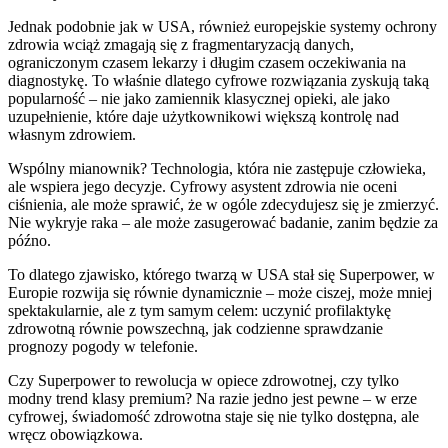
Jednak podobnie jak w USA, również europejskie systemy ochrony
zdrowia wciąż zmagają się z fragmentaryzacją danych,
ograniczonym czasem lekarzy i długim czasem oczekiwania na
diagnostykę. To właśnie dlatego cyfrowe rozwiązania zyskują taką
popularność – nie jako zamiennik klasycznej opieki, ale jako
uzupełnienie, które daje użytkownikowi większą kontrolę nad
własnym zdrowiem.
Wspólny mianownik? Technologia, która nie zastępuje człowieka,
ale wspiera jego decyzje. Cyfrowy asystent zdrowia nie oceni
ciśnienia, ale może sprawić, że w ogóle zdecydujesz się je zmierzyć.
Nie wykryje raka – ale może zasugerować badanie, zanim będzie za
późno.
To dlatego zjawisko, którego twarzą w USA stał się Superpower, w
Europie rozwija się równie dynamicznie – może ciszej, może mniej
spektakularnie, ale z tym samym celem: uczynić profilaktykę
zdrowotną równie powszechną, jak codzienne sprawdzanie
prognozy pogody w telefonie.
Czy Superpower to rewolucja w opiece zdrowotnej, czy tylko
modny trend klasy premium? Na razie jedno jest pewne – w erze
cyfrowej, świadomość zdrowotna staje się nie tylko dostępna, ale
wręcz obowiązkowa.