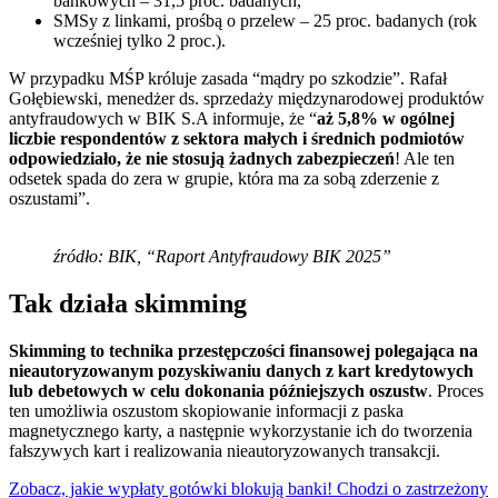
bankowych – 31,5 proc. badanych,
SMSy z linkami, prośbą o przelew – 25 proc. badanych (rok
wcześniej tylko 2 proc.).
W przypadku MŚP króluje zasada “mądry po szkodzie”. Rafał
Gołębiewski, menedżer ds. sprzedaży międzynarodowej produktów
antyfraudowych w BIK S.A informuje, że “
aż 5,8% w ogólnej
liczbie respondentów z sektora małych i średnich podmiotów
odpowiedziało, że nie stosują żadnych zabezpieczeń
! Ale ten
odsetek spada do zera w grupie, która ma za sobą zderzenie z
oszustami”.
źródło: BIK, “Raport Antyfraudowy BIK 2025”
Tak działa skimming
Skimming to technika przestępczości finansowej polegająca na
nieautoryzowanym pozyskiwaniu danych z kart kredytowych
lub debetowych w celu dokonania późniejszych oszustw
. Proces
ten umożliwia oszustom skopiowanie informacji z paska
magnetycznego karty, a następnie wykorzystanie ich do tworzenia
fałszywych kart i realizowania nieautoryzowanych transakcji.
Zobacz, jakie wypłaty gotówki blokują banki! Chodzi o zastrzeżony