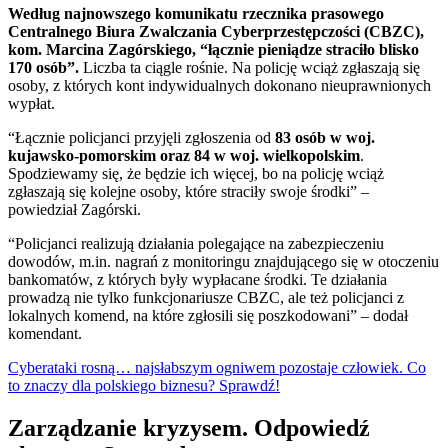
Według najnowszego komunikatu rzecznika prasowego
Centralnego Biura Zwalczania Cyberprzestępczości (CBZC),
kom. Marcina Zagórskiego, “łącznie pieniądze straciło blisko
170 osób”.
Liczba ta ciągle rośnie. Na policję wciąż zgłaszają się
osoby, z których kont indywidualnych dokonano nieuprawnionych
wypłat.
“Łącznie policjanci przyjęli zgłoszenia od
83 osób w woj.
kujawsko-pomorskim oraz 84 w woj. wielkopolskim
.
Spodziewamy się, że będzie ich więcej, bo na policję wciąż
zgłaszają się kolejne osoby, które straciły swoje środki” –
powiedział Zagórski.
“Policjanci realizują działania polegające na zabezpieczeniu
dowodów, m.in. nagrań z monitoringu znajdującego się w otoczeniu
bankomatów, z których były wypłacane środki. Te działania
prowadzą nie tylko funkcjonariusze CBZC, ale też policjanci z
lokalnych komend, na które zgłosili się poszkodowani” – dodał
komendant.
Cyberataki rosną… najsłabszym ogniwem pozostaje człowiek. Co
to znaczy dla polskiego biznesu? Sprawdź!
Zarządzanie kryzysem. Odpowiedź