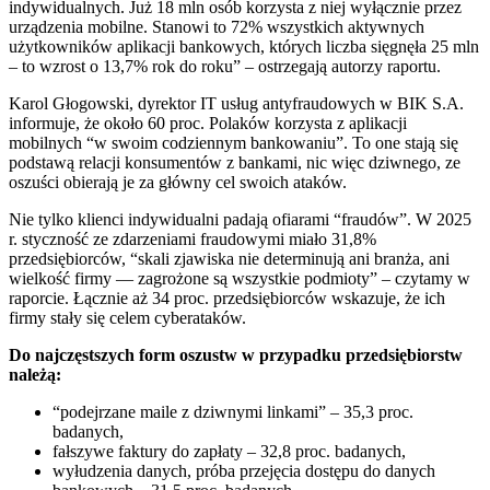
indywidualnych. Już 18 mln osób korzysta z niej wyłącznie przez
urządzenia mobilne. Stanowi to 72% wszystkich aktywnych
użytkowników aplikacji bankowych, których liczba sięgnęła 25 mln
– to wzrost o 13,7% rok do roku” – ostrzegają autorzy raportu.
Karol Głogowski, dyrektor IT usług antyfraudowych w BIK S.A.
informuje, że około 60 proc. Polaków korzysta z aplikacji
mobilnych “w swoim codziennym bankowaniu”. To one stają się
podstawą relacji konsumentów z bankami, nic więc dziwnego, ze
oszuści obierają je za główny cel swoich ataków.
Nie tylko klienci indywidualni padają ofiarami “fraudów”. W 2025
r. styczność ze zdarzeniami fraudowymi miało 31,8%
przedsiębiorców, “skali zjawiska nie determinują ani branża, ani
wielkość firmy — zagrożone są wszystkie podmioty” – czytamy w
raporcie. Łącznie aż 34 proc. przedsiębiorców wskazuje, że ich
firmy stały się celem cyberataków.
Do najczęstszych form oszustw w przypadku przedsiębiorstw
należą:
“podejrzane maile z dziwnymi linkami” – 35,3 proc.
badanych,
fałszywe faktury do zapłaty – 32,8 proc. badanych,
wyłudzenia danych, próba przejęcia dostępu do danych