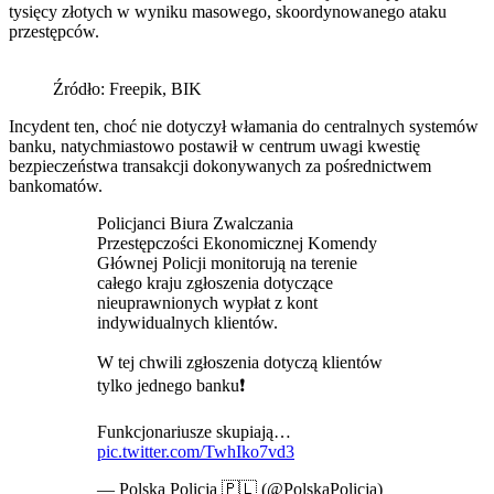
tysięcy złotych w wyniku masowego, skoordynowanego ataku
przestępców.
Źródło: Freepik, BIK
Incydent ten, choć nie dotyczył włamania do centralnych systemów
banku, natychmiastowo postawił w centrum uwagi kwestię
bezpieczeństwa transakcji dokonywanych za pośrednictwem
bankomatów.
Policjanci Biura Zwalczania
Przestępczości Ekonomicznej Komendy
Głównej Policji monitorują na terenie
całego kraju zgłoszenia dotyczące
nieuprawnionych wypłat z kont
indywidualnych klientów.
W tej chwili zgłoszenia dotyczą klientów
tylko jednego banku❗️
Funkcjonariusze skupiają…
pic.twitter.com/TwhIko7vd3
— Polska Policja 🇵🇱 (@PolskaPolicja)