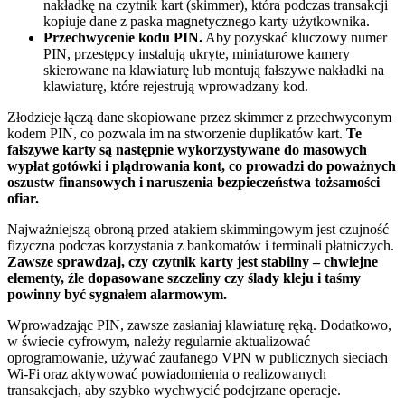
nakładkę na czytnik kart (skimmer), która podczas transakcji
kopiuje dane z paska magnetycznego karty użytkownika.
Przechwycenie kodu PIN.
Aby pozyskać kluczowy numer
PIN, przestępcy instalują ukryte, miniaturowe kamery
skierowane na klawiaturę lub montują fałszywe nakładki na
klawiaturę, które rejestrują wprowadzany kod.
Złodzieje łączą dane skopiowane przez skimmer z przechwyconym
kodem PIN, co pozwala im na stworzenie duplikatów kart.
Te
fałszywe karty są następnie wykorzystywane do masowych
wypłat gotówki i plądrowania kont, co prowadzi do poważnych
oszustw finansowych i naruszenia bezpieczeństwa tożsamości
ofiar.
Najważniejszą obroną przed atakiem skimmingowym jest czujność
fizyczna podczas korzystania z bankomatów i terminali płatniczych.
Zawsze sprawdzaj, czy czytnik karty jest stabilny – chwiejne
elementy, źle dopasowane szczeliny czy ślady kleju i taśmy
powinny być sygnałem alarmowym.
Wprowadzając PIN, zawsze zasłaniaj klawiaturę ręką. Dodatkowo,
w świecie cyfrowym, należy regularnie aktualizować
oprogramowanie, używać zaufanego VPN w publicznych sieciach
Wi-Fi oraz aktywować powiadomienia o realizowanych
transakcjach, aby szybko wychwycić podejrzane operacje.