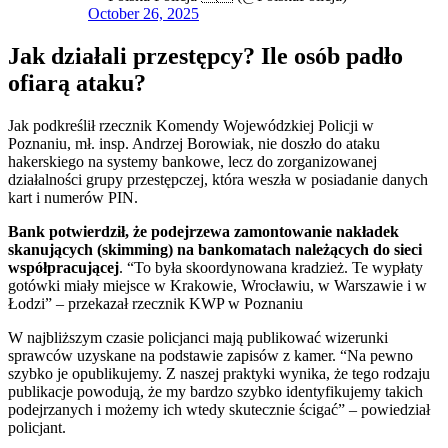
October 26, 2025
Jak działali przestępcy? Ile osób padło
ofiarą ataku?
Jak podkreślił rzecznik Komendy Wojewódzkiej Policji w
Poznaniu, mł. insp. Andrzej Borowiak, nie doszło do ataku
hakerskiego na systemy bankowe, lecz do zorganizowanej
działalności grupy przestępczej, która weszła w posiadanie danych
kart i numerów PIN.
Bank potwierdził, że podejrzewa zamontowanie nakładek
skanujących (skimming) na bankomatach należących do sieci
współpracującej
. “To była skoordynowana kradzież. Te wypłaty
gotówki miały miejsce w Krakowie, Wrocławiu, w Warszawie i w
Łodzi” – przekazał rzecznik KWP w Poznaniu
W najbliższym czasie policjanci mają publikować wizerunki
sprawców uzyskane na podstawie zapisów z kamer. “Na pewno
szybko je opublikujemy. Z naszej praktyki wynika, że tego rodzaju
publikacje powodują, że my bardzo szybko identyfikujemy takich
podejrzanych i możemy ich wtedy skutecznie ścigać” – powiedział
policjant.