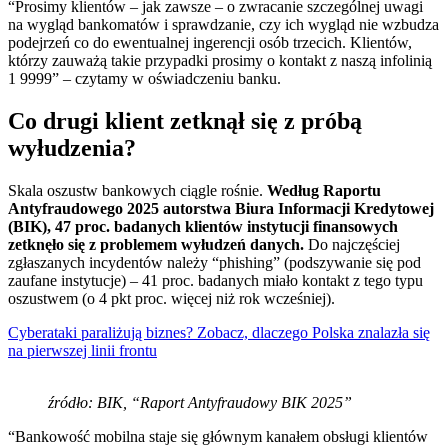
“Prosimy klientów – jak zawsze – o zwracanie szczególnej uwagi
na wygląd bankomatów i sprawdzanie, czy ich wygląd nie wzbudza
podejrzeń co do ewentualnej ingerencji osób trzecich. Klientów,
którzy zauważą takie przypadki prosimy o kontakt z naszą infolinią
1 9999” – czytamy w oświadczeniu banku.
Co drugi klient zetknął się z próbą
wyłudzenia?
Skala oszustw bankowych ciągle rośnie.
Według Raportu
Antyfraudowego 2025 autorstwa Biura Informacji Kredytowej
(BIK), 47 proc. badanych klientów instytucji finansowych
zetknęło się z problemem wyłudzeń danych.
Do najczęściej
zgłaszanych incydentów należy “phishing” (podszywanie się pod
zaufane instytucje) – 41 proc. badanych miało kontakt z tego typu
oszustwem (o 4 pkt proc. więcej niż rok wcześniej).
Cyberataki paraliżują biznes? Zobacz, dlaczego Polska znalazła się
na pierwszej linii frontu
źródło: BIK, “Raport Antyfraudowy BIK 2025”
“Bankowość mobilna staje się głównym kanałem obsługi klientów