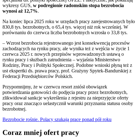
wykresy GUS,
w podregionie radomskim stopa bezrobocia
wynosi aż 12,7%
.
Na koniec lipca 2025 roku w urzędach pracy zarejestrowanych było
830,8 tys. bezrobotnych, o 65,4 tys. więcej niż rok wcześniej. W
porównaniu do czerwca liczba bezrobotnych wzrosła o 33,8 tys.
– Wzrost bezrobocia rejestrowanego jest konsekwencją procesów
zachodzących na rynku pracy, ale wynika też z wejścia w życie 1
czerwca 2025 r. nowych przepisów wprowadzonych ustawą o
rynku pracy i służbach zatrudnienia – wyjaśnia Ministerstwo
Rodziny, Pracy i Polityki Społecznej. Podobne wnioski płyną też z
ust ekspertki ds. prawa pracy, prof. Grażyny Spytek-Bandurskiej z
Federacji Przedsiębiorców Polskich.
Przypomnijmy, że w czerwcu resort zniósł obowiązek
potwierdzania gotowości do podjęcia pracy przez bezrobotnych,
zlikwidował sankcje wykreślenia z rejestru za nieprzyjęcie oferty
pracy oraz znacząco uelastycznił warunki przyznania statusu osoby
bezrobotnej.
Bezrobocie rośnie. Polacy szukają prace ponad pół roku
Coraz mniej ofert pracy