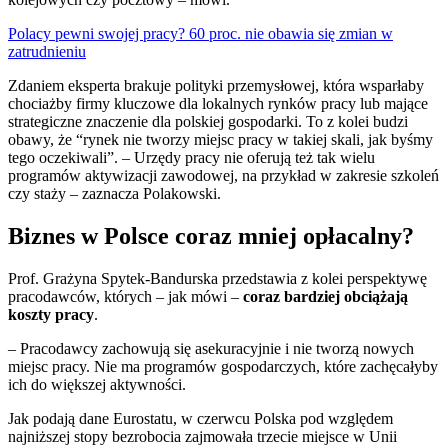
Polacy pewni swojej pracy? 60 proc. nie obawia się zmian w
zatrudnieniu
Zdaniem eksperta brakuje polityki przemysłowej, która wsparłaby
chociażby firmy kluczowe dla lokalnych rynków pracy lub mające
strategiczne znaczenie dla polskiej gospodarki. To z kolei budzi
obawy, że “rynek nie tworzy miejsc pracy w takiej skali, jak byśmy
tego oczekiwali”. – Urzędy pracy nie oferują też tak wielu
programów aktywizacji zawodowej, na przykład w zakresie szkoleń
czy staży – zaznacza Polakowski.
Biznes w Polsce coraz mniej opłacalny?
Prof. Grażyna Spytek-Bandurska przedstawia z kolei perspektywę
pracodawców, których – jak mówi –
coraz bardziej obciążają
koszty pracy
.
– Pracodawcy zachowują się asekuracyjnie i nie tworzą nowych
miejsc pracy. Nie ma programów gospodarczych, które zachęcałyby
ich do większej aktywności.
Jak podają dane Eurostatu, w czerwcu Polska pod względem
najniższej stopy bezrobocia zajmowała trzecie miejsce w Unii