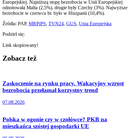
Europejskiej. Najniższą stopę bezrobocia w Unii Europejskiej
odnotowała Malta (2,5%), drugie były Czechy (3%). Najwyższe
bezrobocie w czerwcu br. było w Hiszpanii (10,4%).
Źródła: PAP,
MRPiPS
,
TVN24
,
GUS
,
Unia Europejska
Podziel się:
Link skopiowany!
Zobacz też
Zaskoczenie na rynku pracy. Wakacyjny wzrost
bezrobocia przełamał korzystny trend
07.08.2026
Polska w ogonie czy w czołówce? PKB na
mieszkańca szóstej gospodarki UE