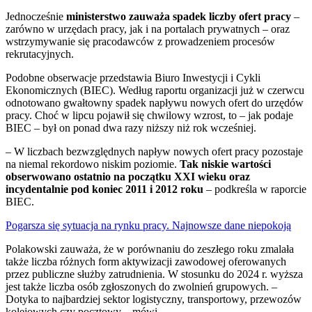
Jednocześnie
ministerstwo zauważa spadek liczby ofert pracy
–
zarówno w urzędach pracy, jak i na portalach prywatnych – oraz
wstrzymywanie się pracodawców z prowadzeniem procesów
rekrutacyjnych.
Podobne obserwacje przedstawia Biuro Inwestycji i Cykli
Ekonomicznych (BIEC). Według raportu organizacji już w czerwcu
odnotowano gwałtowny spadek napływu nowych ofert do urzędów
pracy. Choć w lipcu pojawił się chwilowy wzrost, to – jak podaje
BIEC – był on ponad dwa razy niższy niż rok wcześniej.
– W liczbach bezwzględnych napływ nowych ofert pracy pozostaje
na niemal rekordowo niskim poziomie.
Tak niskie wartości
obserwowano ostatnio na początku XXI wieku oraz
incydentalnie pod koniec 2011 i 2012 roku
– podkreśla w raporcie
BIEC.
Pogarsza się sytuacja na rynku pracy. Najnowsze dane niepokoją
Polakowski zauważa, że w porównaniu do zeszłego roku zmalała
także liczba różnych form aktywizacji zawodowej oferowanych
przez publiczne służby zatrudnienia. W stosunku do 2024 r. wyższa
jest także liczba osób zgłoszonych do zwolnień grupowych. –
Dotyka to najbardziej sektor logistyczny, transportowy, przewozów
kolejowych czy pocztowy – mówi.