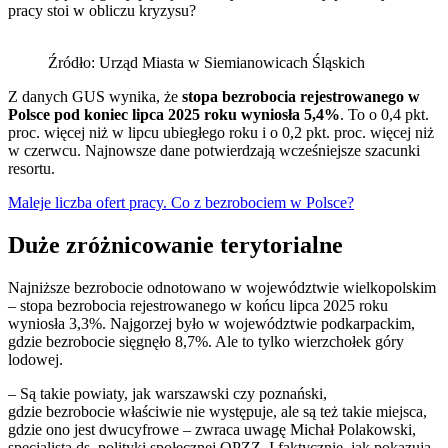
pracy stoi w obliczu kryzysu?
Źródło: Urząd Miasta w Siemianowicach Śląskich
Z danych GUS wynika, że
stopa bezrobocia rejestrowanego w
Polsce pod koniec lipca 2025 roku wyniosła 5,4%
. To o 0,4 pkt.
proc. więcej niż w lipcu ubiegłego roku i o 0,2 pkt. proc. więcej niż
w czerwcu. Najnowsze dane potwierdzają wcześniejsze szacunki
resortu.
Maleje liczba ofert pracy. Co z bezrobociem w Polsce?
Duże zróżnicowanie terytorialne
Najniższe bezrobocie odnotowano w województwie wielkopolskim
– stopa bezrobocia rejestrowanego w końcu lipca 2025 roku
wyniosła 3,3%. Najgorzej było w województwie podkarpackim,
gdzie bezrobocie sięgnęło 8,7%. Ale to tylko wierzchołek góry
lodowej.
– Są takie powiaty, jak warszawski czy poznański,
gdzie bezrobocie właściwie nie występuje, ale są też takie miejsca,
gdzie ono jest dwucyfrowe – zwraca uwagę Michał Polakowski,
specjalista ds. polityki społecznej OPZZ. I faktycznie, jak pokazują