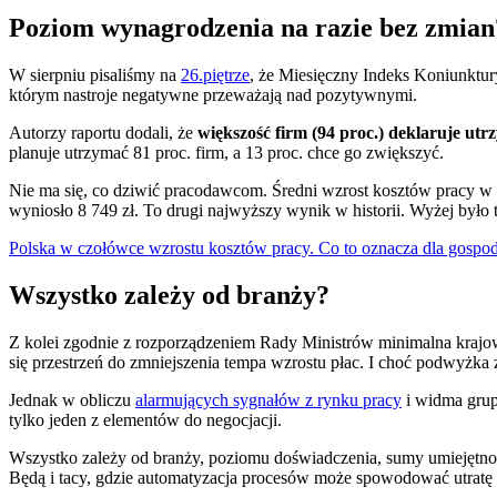
Poziom wynagrodzenia na razie bez zmian
W sierpniu pisaliśmy na
26.piętrze
, że Miesięczny Indeks Koniunktur
którym nastroje negatywne przeważają nad pozytywnymi.
Autorzy raportu dodali, że
większość firm (94 proc.) deklaruje u
planuje utrzymać 81 proc. firm, a 13 proc. chce go zwiększyć.
Nie ma się, co dziwić pracodawcom. Średni wzrost kosztów pracy w 
wyniosło 8 749 zł. To drugi najwyższy wynik w historii. Wyżej było 
Polska w czołówce wzrostu kosztów pracy. Co to oznacza dla gospo
Wszystko zależy od branży?
Z kolei zgodnie z rozporządzeniem Rady Ministrów minimalna krajowa
się przestrzeń do zmniejszenia tempa wzrostu płac. I choć podwyżka 
Jednak w obliczu
alarmujących sygnałów z rynku pracy
i widma grup
tylko jeden z elementów do negocjacji.
Wszystko zależy od branży, poziomu doświadczenia, sumy umiejętnośc
Będą i tacy, gdzie automatyzacja procesów może spowodować utratę 