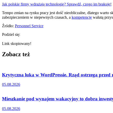
Jak polskie firmy wdrażają technologię? Sprawdź, czego im brakuje!
Tempo zmian na rynku pracy jest dość nieobliczalne, dlatego warto 
zabezpieczeniem w niepewnych czasach, a
kompetencje
walutą przys
Źródło:
Personnel Service
Podziel się:
Link skopiowany!
Zobacz też
Krytyczna luka w WordPressie. Rząd ostrzega przed
05.08.2026
Mieszkanie pod wynajem wakacyjny to dobra inwestyc
05.08.2026