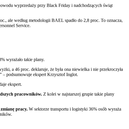
 z powodu wyprzedaży przy Black Friday i nadchodzących świąt
oc., ale według metodologii BAEL spadło do 2,8 proc. To oznacza,
ersonnel Service.
8% wyrażało takie plany.
żki, a 46 proc. deklaruje, że była ona niewielka i nie przekroczyła
e” – podsumowuje ekspert Krzysztof Inglot.
aje ekspert.
łodszych pracowników.
Z kolei w najstarszej grupie takie plany
zmianę pracy.
W sektorze transportu i logistyki 36% osób wyraża
wników.