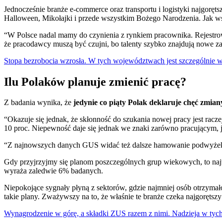
Jednocześnie branże e-commerce oraz transportu i logistyki najgorę
Halloween, Mikołajki i przede wszystkim Bożego Narodzenia. Jak ws
“W Polsce nadal mamy do czynienia z rynkiem pracownika. Rejestrow
że pracodawcy muszą być czujni, bo talenty szybko znajdują nowe zat
Stopa bezrobocia wzrosła. W tych województwach jest szczególnie w
Ilu Polaków planuje zmienić pracę?
Z badania wynika, że
jedynie co piąty Polak deklaruje chęć zmian
“Okazuje się jednak, że skłonność do szukania nowej pracy jest racze
10 proc. Niepewność daje się jednak we znaki zarówno pracującym, j
“Z najnowszych danych GUS widać też dalsze hamowanie podwyżek w 
Gdy przyjrzyjmy się planom poszczególnych grup wiekowych, to naj
wyraża zaledwie 6% badanych.
Niepokojące sygnały płyną z sektorów, gdzie najmniej osób otrzyma
takie plany. Zważywszy na to, że właśnie te branże czeka najgorętszy
Wynagrodzenie w górę, a składki ZUS razem z nimi. Nadzieja w tych 