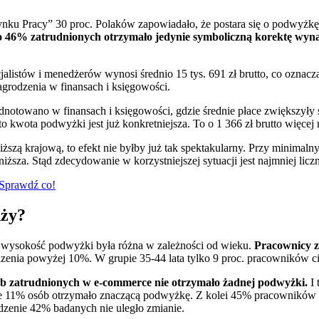
ku Pracy” 30 proc. Polaków zapowiadało, że postara się o podwyżk
o 46% zatrudnionych otrzymało jedynie symboliczną korektę wyn
alistów i menedżerów wynosi średnio 15 tys. 691 zł brutto, co oznacza
grodzenia w finansach i księgowości.
otowano w finansach i księgowości, gdzie średnie płace zwiększyły się
 kwota podwyżki jest już konkretniejsza. To o 1 366 zł brutto więcej 
szą krajową, to efekt nie byłby już tak spektakularny. Przy minimal
 niższa. Stąd zdecydowanie w korzystniejszej sytuacji jest najmniej li
. Sprawdź co!
nży?
 wysokość podwyżki była różna w zależności od wieku.
Pracownicy z 
dzenia powyżej 10%. W grupie 35-44 lata tylko 9 proc. pracowników c
 zatrudnionych w e-commerce nie otrzymało żadnej podwyżki.
I
edwie 11% osób otrzymało znaczącą podwyżkę. Z kolei 45% pracownikó
dzenie 42% badanych nie uległo zmianie.