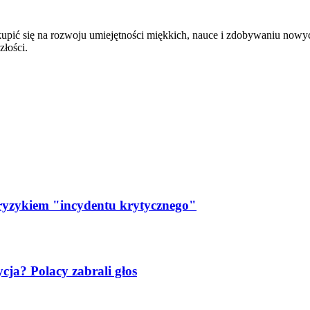
skupić się na rozwoju umiejętności miękkich, nauce i zdobywaniu nowy
złości.
 ryzykiem "incydentu krytycznego"
ja? Polacy zabrali głos