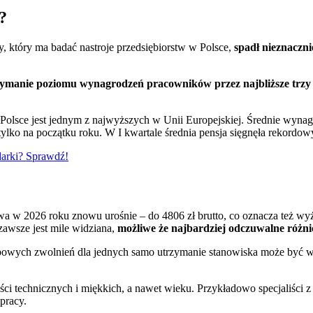
?
y, który ma badać nastroje przedsiębiorstw w Polsce,
spadł nieznaczni
trzymanie poziomu wynagrodzeń pracowników przez najbliższe trzy
Polsce jest jednym z najwyższych w Unii Europejskiej. Średnie wynag
tylko na początku roku. W I kwartale średnia pensja sięgnęła rekordow
darki? Sprawdź!
 w 2026 roku znowu urośnie – do 4806 zł brutto, co oznacza też wyższ
zawsze jest mile widziana,
możliwe że najbardziej odczuwalne różn
owych zwolnień dla jednych samo utrzymanie stanowiska może być wa
i technicznych i miękkich, a nawet wieku. Przykładowo specjaliści z
pracy.