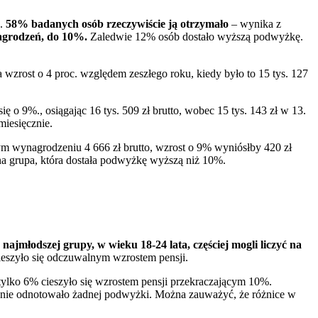
ę.
58% badanych osób rzeczywiście ją otrzymało
– wynika z
agrodzeń, do 10%.
Zaledwie 12% osób dostało wyższą podwyżkę.
 wzrost o 4 proc. względem zeszłego roku, kiedy było to 15 tys. 127
 o 9%., osiągając 16 tys. 509 zł brutto, wobec 15 tys. 143 zł w 13.
miesięcznie.
nym wynagrodzeniu 4 666 zł brutto, wzrost o 9% wyniósłby 420 zł
czna grupa, która dostała podwyżkę wyższą niż 10%.
najmłodszej grupy, w wieku 18-24 lata, częściej mogli liczyć na
ieszyło się odczuwalnym wzrostem pensji.
 tylko 6% cieszyło się wzrostem pensji przekraczającym 10%.
w nie odnotowało żadnej podwyżki. Można zauważyć, że różnice w