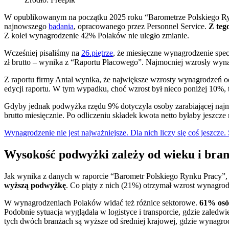
W opublikowanym na początku 2025 roku “Barometrze Polskiego Ryn
najnowszego
badania
, opracowanego przez Personnel Service.
Z teg
Z kolei wynagrodzenie 42% Polaków nie uległo zmianie.
Wcześniej pisaliśmy na
26.piętrze
, że miesięczne wynagrodzenie specj
zł brutto – wynika z “Raportu Płacowego”. Najmocniej wzrosły wyna
Z raportu firmy Antal wynika, że największe wzrosty wynagrodzeń odn
edycji raportu. W tym wypadku, choć wzrost był nieco poniżej 10%, to
Gdyby jednak podwyżka rzędu 9% dotyczyła osoby zarabiającej najniż
brutto miesięcznie. Po odliczeniu składek kwota netto byłaby jeszcze
Wynagrodzenie nie jest najważniejsze. Dla nich liczy się coś jeszcze
Wysokość podwyżki zależy od wieku i bra
Jak wynika z danych w raporcie “Barometr Polskiego Rynku Pracy”,
wyższą podwyżkę
. Co piąty z nich (21%) otrzymał wzrost wynagro
W wynagrodzeniach Polaków widać też różnice sektorowe.
61% osób
Podobnie sytuacja wyglądała w logistyce i transporcie, gdzie zal
tych dwóch branżach są wyższe od średniej krajowej, gdzie wynagro