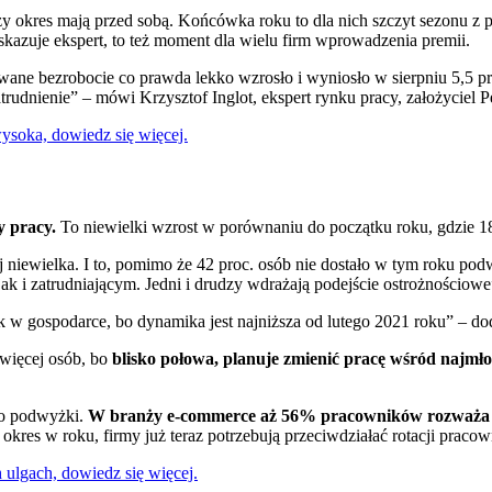
tszy okres mają przed sobą. Końcówka roku to dla nich szczyt sezonu
kazuje ekspert, to też moment dla wielu firm wprowadzenia premii.
ane bezrobocie co prawda lekko wzrosło i wyniosło w sierpniu 5,5 pr
rudnienie” – mówi Krzysztof Inglot, ekspert rynku pracy, założyciel P
ysoka, dowiedz się więcej.
y pracy.
To niewielki wzrost w porównaniu do początku roku, gdzie 1
j niewielka. I to, pomimo że 42 proc. osób nie dostało w tym roku podwy
ak i zatrudniającym. Jedni i drudzy wdrażają podejście ostrożnościow
gospodarce, bo dynamika jest najniższa od lutego 2021 roku” – dod
więcej osób, bo
blisko połowa, planuje zmienić pracę wśród najm
ło podwyżki.
W branży e-commerce aż 56% pracowników rozważa 
 okres w roku, firmy już teraz potrzebują przeciwdziałać rotacji praco
ulgach, dowiedz się więcej.