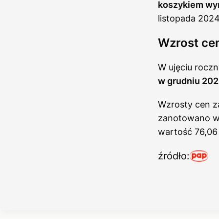
koszykiem wyn
listopada 2024
Wzrost cen
W ujęciu roc
w grudniu 202
Wzrosty cen z
zanotowano w L
wartość 76,06 
źródło: