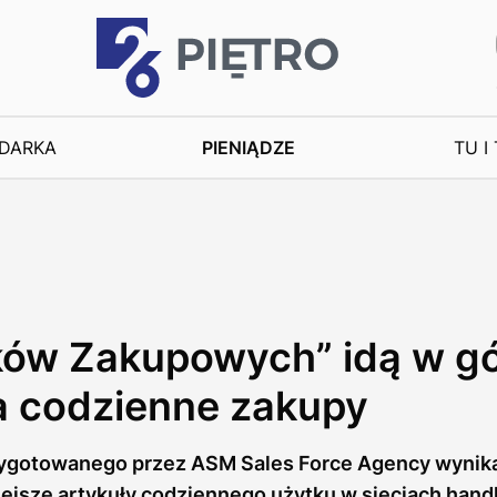
DARKA
PIENIĄDZE
TU I
ów Zakupowych” idą w gó
a codzienne zakupy
ygotowanego przez ASM Sales Force Agency wynika,
ejsze artykuły codziennego użytku w sieciach hand