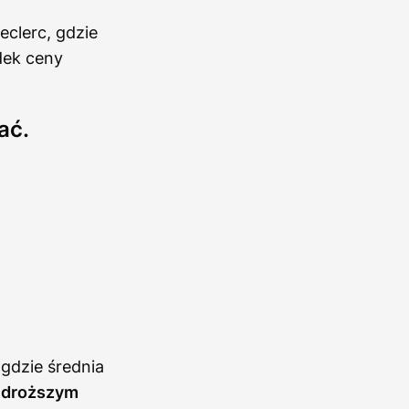
clerc, gdzie
dek ceny
ać.
 gdzie średnia
ajdroższym