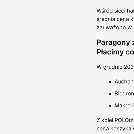
Wśród sieci h
średnia cena 
zauważono w s
Paragony 
Płacimy co
W grudniu 2024
Auchan 
Biedron
Makro C
Z kolei POLOma
cena koszyka 