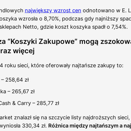
andlowych
największy wzrost cen
odnotowano w E. Le
koszyka wzrosła o 8,70%, podczas gdy najniższy spa
klepach Netto, gdzie koszt koszyka spadł o 7,54%.
za “Koszyki Zakupowe” mogą zszokow
raz więcej
 roku sieci, które oferowały najtańsze zakupy to:
– 258,64 zł
ka – 265,67 zł
ash & Carry – 285,77 zł
rket znalazł się na szczycie listy najdroższych sieci,
wyniosła 330,34 zł.
Różnica między najtańszym a n