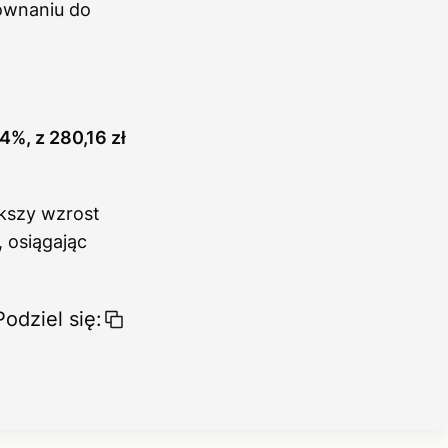
równaniu do
4%, z 280,16 zł
kszy wzrost
 osiągając
Podziel się: