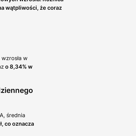
a wątpliwości, że coraz
 wzrosła w
az
o 8,34% w
dziennego
, średnia
ł, co oznacza