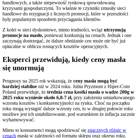
handlowych, a także niepewność rynkową spowodowaną
kryzysami gospodarczymi. To właśnie te czynniki zmusiły sieci
handlowe do rezygnacji z licznych promocji, które w przeszłości
były popularnym sposobem przyciągania klientów.
Z kolei w sieci dyskontowe, mimo trudności, wciąż
utrzymują
promocje na masło,
ponieważ konkurują na cenach.
Jednak i one
zaczynają dostrzegać, że dalsze obniżanie cen może nie być już
opłacalne w obliczu rosnących kosztów operacyjnych.
Eksperci przewidują, kiedy ceny masła
się unormują
Prognozy na 2025 rok wskazują, że
ceny masła mogą być
bardziej stabilne
niż w 2024 roku. Julita Pryzmont z Hiper-Com
Poland przewiduje, że
średnia cena kostki masła o wadze 200g w
2025 roku wyniesie około 6,8-7 zł,
przy założeniu umiarkowanego
wzrostu kosztów i konkurencyjności na rynku. Choć na początku
roku mogą wystąpić dalsze wzrosty cen, to w drugiej połowie roku
możliwe jest ich ustabilizowanie, pod warunkiem że inflacja zacznie
wyhamowywać.
Mimo to konsumenci mogą spodziewać się
znacznych różnic w
cenach
masła w zależności od formatu sklepu oraz okresu roku.