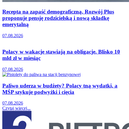
Recepta na zapaść demograficzną. Rozwój Plus
proponuje pensję rodzicielską i nową składkę
emerytalną
07.08.2026
Polacy w wakacje stawiają na obligacje. Blisko 10
mld zł w miesiąc
07.08.2026
Paliwo uderza w budżety? Polacy tną wydatki, a
MŚP szykuje podwyżki i cięcia
07.08.2026
Czytaj więcej...