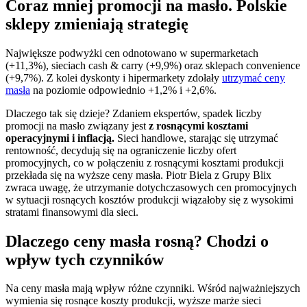
Coraz mniej promocji na masło. Polskie
sklepy zmieniają strategię
Największe podwyżki cen odnotowano w supermarketach
(+11,3%), sieciach cash & carry (+9,9%) oraz sklepach convenience
(+9,7%). Z kolei dyskonty i hipermarkety zdołały
utrzymać ceny
masła
na poziomie odpowiednio +1,2% i +2,6%.
Dlaczego tak się dzieje? Zdaniem ekspertów, spadek liczby
promocji na masło związany jest
z rosnącymi kosztami
operacyjnymi i inflacją.
Sieci handlowe, starając się utrzymać
rentowność, decydują się na ograniczenie liczby ofert
promocyjnych, co w połączeniu z rosnącymi kosztami produkcji
przekłada się na wyższe ceny masła. Piotr Biela z Grupy Blix
zwraca uwagę, że utrzymanie dotychczasowych cen promocyjnych
w sytuacji rosnących kosztów produkcji wiązałoby się z wysokimi
stratami finansowymi dla sieci.
Dlaczego ceny masła rosną? Chodzi o
wpływ tych czynników
Na ceny masła mają wpływ różne czynniki. Wśród najważniejszych
wymienia się rosnące koszty produkcji, wyższe marże sieci