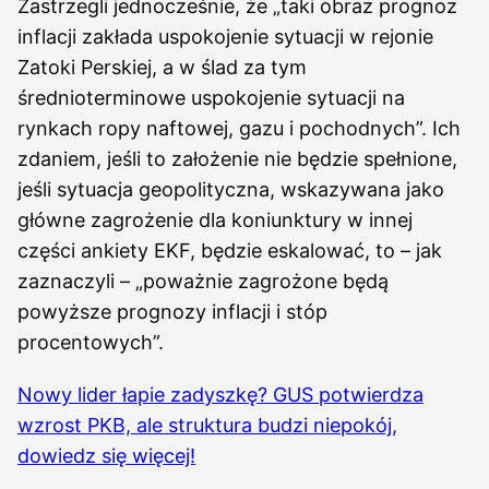
Zastrzegli jednocześnie, że „taki obraz prognoz
inflacji zakłada uspokojenie sytuacji w rejonie
Zatoki Perskiej, a w ślad za tym
średnioterminowe uspokojenie sytuacji na
rynkach ropy naftowej, gazu i pochodnych”. Ich
zdaniem, jeśli to założenie nie będzie spełnione,
jeśli sytuacja geopolityczna, wskazywana jako
główne zagrożenie dla koniunktury w innej
części ankiety EKF, będzie eskalować, to – jak
zaznaczyli – „poważnie zagrożone będą
powyższe prognozy inflacji i stóp
procentowych”.
Nowy lider łapie zadyszkę? GUS potwierdza
wzrost PKB, ale struktura budzi niepokój,
dowiedz się więcej!