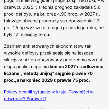
pogorszenie względem prognoz sprzed roku – w
czerwcu 2025 r. średnia prognoz zakładała 5,6
proc. deficytu na br. oraz 4,90 proc. w 2027 r.,
tak więc obecne prognozy są odpowiednio 1,3
pp i 1,5 pp wyższe dla tego i przyszłego roku, niż
były 12 miesięcy temu.
Zdaniem ankietowanych ekonomistów tak
wysokie deficyty przekładają się na jeszcze
silniejszy niż prognozowany poprzednio wzrost
długu publicznego:
na koniec 2027 r. zadłużenie
liczone „metodą unijną” sięgnie prawie 70
proc., a na koniec 2029 r. prawie 75 proc.
Polacy ocenili sytuację w kraju. Pesymiści w
odwrocie? Sprawdź!