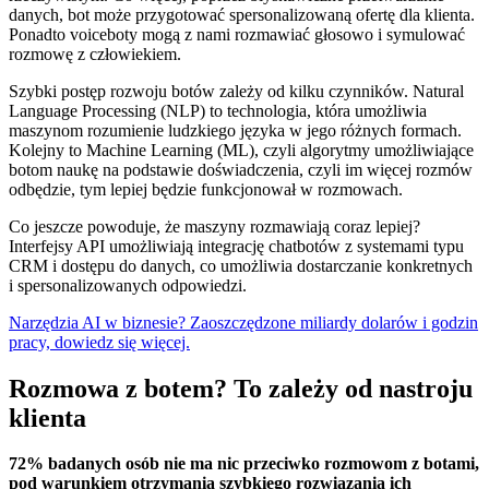
danych, bot może przygotować spersonalizowaną ofertę dla klienta.
Ponadto voiceboty mogą z nami rozmawiać głosowo i symulować
rozmowę z człowiekiem.
Szybki postęp rozwoju botów zależy od kilku czynników. Natural
Language Processing⁢ (NLP) to technologia, która umożliwia
maszynom rozumienie ludzkiego języka w jego różnych formach.
Kolejny to Machine Learning⁢ (ML), czyli algorytmy umożliwiające
botom naukę na podstawie doświadczenia, czyli im więcej rozmów
odbędzie, tym lepiej będzie funkcjonował w rozmowach.
Co jeszcze powoduje, że maszyny rozmawiają coraz lepiej?
Interfejsy API umożliwiają integrację chatbotów z systemami typu
CRM i dostępu do danych, co umożliwia dostarczanie konkretnych
i spersonalizowanych odpowiedzi.
Narzędzia AI w biznesie? Zaoszczędzone miliardy dolarów i godzin
pracy, dowiedz się więcej.
Rozmowa z botem? To zależy od nastroju
klienta
72% badanych osób nie ma nic przeciwko rozmowom z botami,
pod warunkiem otrzymania szybkiego rozwiązania ich