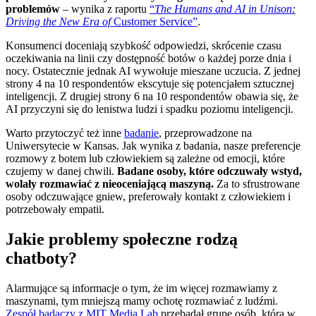
problemów
– wynika z raportu
“
The Humans and AI in Unison:
Driving the New Era of
Customer Service”
.
Konsumenci doceniają szybkość odpowiedzi, skrócenie czasu
oczekiwania na linii czy dostępność botów o każdej porze dnia i
nocy. Ostatecznie jednak AI wywołuje mieszane uczucia. Z jednej
strony 4 na 10 respondentów ekscytuje się potencjałem sztucznej
inteligencji. Z drugiej strony 6 na 10 respondentów obawia się, że
AI przyczyni się do lenistwa ludzi i spadku poziomu inteligencji.
Warto przytoczyć też inne
badanie
, przeprowadzone na
Uniwersytecie w Kansas. Jak wynika z badania, nasze preferencje
rozmowy z botem lub człowiekiem są zależne od emocji, które
czujemy w danej chwili.
Badane osoby, które odczuwały wstyd,
wolały rozmawiać z nieoceniającą maszyną.
Za to sfrustrowane
osoby odczuwające gniew, preferowały kontakt z człowiekiem i
potrzebowały empatii.
Jakie problemy społeczne rodzą
chatboty?
Alarmujące są informacje o tym, że im więcej rozmawiamy z
maszynami, tym mniejszą mamy ochotę rozmawiać z ludźmi.
Zespół badaczy z MIT Media Lab
przebadał grupę osób, która w