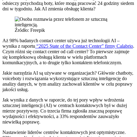
odsieczy przychodzą boty, które mogą pracować 24 godziny siedem
dni w tygodniu. Jak AI zmienia obsługę klienta?
Źródło: Freepik
Aż 98% badanych contact center używa już technologii AI –
wynika z raportu
“2025 State of the Contact Center” firmy Calabrio
.
Czym różni się contact center od call center? To pierwsze zajmuje
się kompleksową obsługą klienta w wielu platformach
komunikacyjnych, a to drugie tylko kontaktem telefonicznym.
Jakie narzędzia AI są używane w organizacjach? Głównie chatboty,
voiceboty i rozwiązania wykorzystujące sztuczną inteligencję do
analizy danych, w tym analizy zachowań klientów w celu poprawy
jakości usług.
Jak wynika z danych w raporcie, do tej pory wpływ wdrożenia
sztucznej inteligencji (AI) w centrach kontaktowych był w dużej
mierze pozytywny. Co trzecia firma zgłosiła znaczną poprawę
wydajności i efektywności, a 33% respondentów zauważyło
niewielką poprawę.
Nastawienie liderów centrów kontaktowych jest optymistyczne.