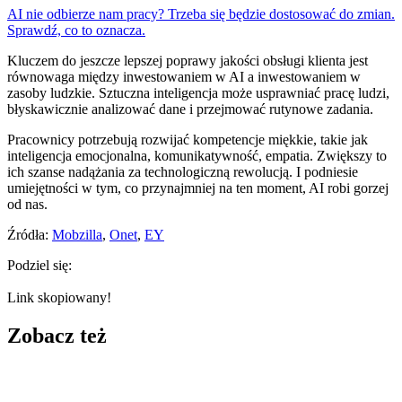
AI nie odbierze nam pracy? Trzeba się będzie dostosować do zmian.
Sprawdź, co to oznacza.
Kluczem do jeszcze lepszej poprawy jakości obsługi klienta jest
równowaga między inwestowaniem w AI a inwestowaniem w
zasoby ludzkie. Sztuczna inteligencja może usprawniać pracę ludzi,
błyskawicznie analizować dane i przejmować rutynowe zadania.
Pracownicy potrzebują rozwijać kompetencje miękkie, takie jak
inteligencja emocjonalna, komunikatywność, empatia. Zwiększy to
ich szanse nadążania za technologiczną rewolucją. I podniesie
umiejętności w tym, co przynajmniej na ten moment, AI robi gorzej
od nas.
Źródła:
Mobzilla
,
Onet
,
EY
Podziel się:
Link skopiowany!
Zobacz też