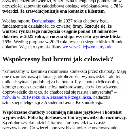
83% menedżerów twierdzi, że sztuczna inteligencja pomoże im w
przyszłości zapewnić całodobową obsługę wielokanałową, a
78%
twierdzi, że zrewolucjonizuje ona kontakt z klientem.
Według raportu
Demandsage
, do 2027 roku chatboty będą
fundamentem działalności co czwartej firmy.
Szacuje się, że
wartość rynku tego narzędzia osiągnie ponad 10 miliardów
dolarów w 2025 roku, a roczna stopa wzrostu wyniesie blisko
25%.
Według prognoz w 2029 roku wycena sięgnie blisko 30 mld
dolarów. Więcej o tym pisaliśmy
we wcześniejszym artykule.
Współczesny bot brzmi jak człowiek?
“Zmierzamy w kierunku rozumienia kontekstu przez chatboty. Mają
one rozumieć naszą intonację, okoliczności wypowiedzi. Tak, by
uniknąć sytuacji podobnej z chatbotem Tay – botem Microsoftu,
którego proces uczenia nie był nadzorowany, co w konsekwencji
doprowadziło do tego, że chatbot stał się rasistą i antysemitą” –
mówiła w 2019 roku dr Aleksandra Przegalińska
, badaczka
sztucznej inteligencji z Akademii Leona Koźmińskiego.
Współczesne chatboty rozumieją niuanse językowe i kontekst
wypowiedzi. Potrafią dostosować ton wypowiedzi do rozmówcy.
Są zdolne szybko udzielić trafnych odpowiedzi w czasie
rzeczywistym. Co więcej, poprzez błyskawiczne przetwarzanie