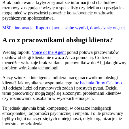
Brak poddawania krytycznej analizie informacji od chatbotów i
rozmowy zastępujące wizytę u specjalisty czy telefon do przyjaciela
mogą mieć w przyszłości poważne konsekwencje w zdrowiu
psychicznym społeczeństwa.
MŚP i innowacje. Raport ujawnia słabe wyniki, dowiedz się więcej.
A co z pracownikami obsługi klienta?
Według raportu
Voice of the Agent
ponad połowa pracowników
działów obsługi klienta nie uważa AI za pomocną. Co trzeci
menedżer wskazuje brak zaufania pracowników do AI, jako główny
problem wdrażania technologii.
A czy sztuczna inteligencja odbiera pracę pracownikom obsługi
klienta? Jak wynika ze wspomnianego już
badania firmy Calabrio
AI odciąża ludzi od rutynowych zadań i prostych pytań. Dzięki
temu pracownicy mogą zająć się złożonymi problemami klientów
czy rozmowami z osobami w wysokich emocjach.
To jednak ujawnia brak kompetencji w obszarze inteligencji
emocjonalnej, odporności psychicznej i empatii. I o ile pracownicy
byliby chętni nauczyć się tych umiejętności, o tyle organizacje nie
inwestują w szkolenia.