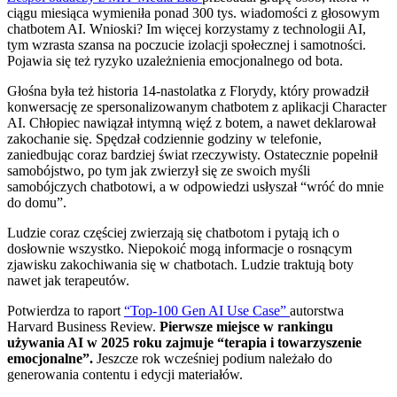
ciągu miesiąca wymieniła ponad 300 tys. wiadomości z głosowym
chatbotem AI. Wnioski? Im więcej korzystamy z technologii AI,
tym wzrasta szansa na poczucie izolacji społecznej i samotności.
Pojawia się też ryzyko uzależnienia emocjonalnego od bota.
Głośna była też historia 14-nastolatka z Florydy, który prowadził
konwersację ze spersonalizowanym chatbotem z aplikacji Character
AI. Chłopiec nawiązał intymną więź z botem, a nawet deklarował
zakochanie się. Spędzał codziennie godziny w telefonie,
zaniedbując coraz bardziej świat rzeczywisty. Ostatecznie popełnił
samobójstwo, po tym jak zwierzył się ze swoich myśli
samobójczych chatbotowi, a w odpowiedzi usłyszał “wróć do mnie
do domu”.
Ludzie coraz częściej zwierzają się chatbotom i pytają ich o
dosłownie wszystko. Niepokoić mogą informacje o rosnącym
zjawisku zakochiwania się w chatbotach. Ludzie traktują boty
nawet jak terapeutów.
Potwierdza to raport
“Top-100 Gen AI Use Case”
autorstwa
Harvard Business Review.
Pierwsze miejsce w rankingu
używania AI w 2025 roku zajmuje “terapia i towarzyszenie
emocjonalne”.
Jeszcze rok wcześniej podium należało do
generowania contentu i edycji materiałów.