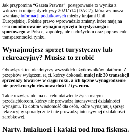
Jak przypomina “Gazeta Prawna”, postępowanie to wynika z
wdrożenia unijnej dyrektywy 2021/514 (DAC7), która wymusza
wymianę
informacji podatkowych
między krajami Unii
Europejskiej. Polskie prawo wprowadziło zmiany, które mają na
celu
monitorowanie wynajmu sprzętu turystycznego i
sportowego
w Polsce, zapobieganie nadużyciom oraz poprawienie
transparentności rynku.
Wynajmujesz sprzęt turystyczny lub
rekreacyjny? Musisz to zrobić
Obowiązek ten nie dotyczy wszystkich użytkowników platform. Z
przepisów wyłączeni są ci, którzy dokonali
mniej niż 30 transakcji
sprzedaży towarów w ciągu roku, a ich łączne wynagrodzenie
nie przekroczyło równowartości 2 tys. euro.
Takie rozwiązanie ma na celu ułatwienie życia małym
przedsiębiorcom, którzy nie prowadzą intensywnej działalności
wynajmu. To dobra wiadomość dla osób, które wynajmują sprzęt
rekreacyjny sporadycznie i nie prowadzą intensywnej działalności
zarobkowej.
Narty, hulajnogi i kajaki pod lupą fiskusa.