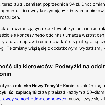
ć teraz
36 zł, zamiast poprzednich 34 zł.
Choć zmian
agmentu, kierowcy korzystający z innych odcinków t
rostu cen.
fektem wzrastających kosztów utrzymania infrastruk
aściciele koncesyjnego odcinka tłumaczą wzrost cen
estycji oraz napraw i remontów, które są integralną cz
gi. Te zmiany wiążą się z dodatkowymi wydatkami, k
mość dla kierowców. Podwyżki na odc
onin
dotyczą
odcinka Nowy Tomyśl – Konin,
a zależne są o
ykliści zapłacą 18 zł
za przejazd każdym z 50-kilo
ierowcy samochodów osobowych
muszą liczyć się z 