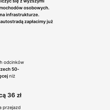
liczyć się z wyższymi
 samochodów osobowych.
na infrastrukturze.
autostradą zapłacimy już
ch odcinków
rzech 50-
ięcej
niż
cą 36 zł
a przejazd