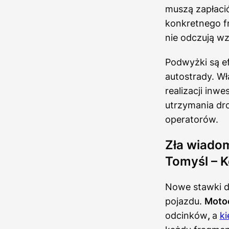
muszą zapłaci
konkretnego fr
nie odczują wz
Podwyżki są e
autostrady. Wł
realizacji inw
utrzymania dro
operatorów.
Zła wiado
Tomyśl – K
Nowe stawki 
pojazdu.
Motoc
odcinków
,
a
k