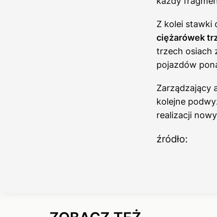
każdy fragment
Z kolei stawki
ciężarówek trz
trzech osiach
pojazdów pona
Zarządzający a
kolejne podwy
realizacji nowy
źródło: