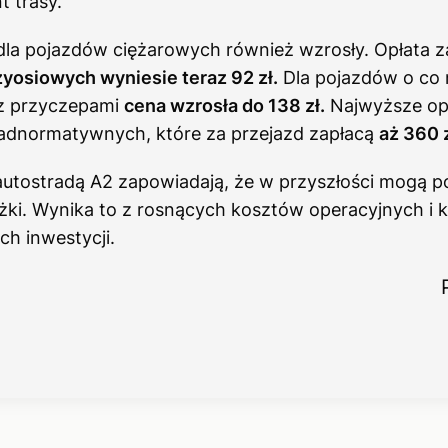
 trasy.
 dla pojazdów ciężarowych również wzrosły. Opłata z
yosiowych wyniesie teraz 92 zł.
Dla pojazdów o co 
 z przyczepami
cena wzrosła do 138 zł.
Najwyższe op
dnormatywnych, które za przejazd zapłacą
aż 360 z
utostradą A2 zapowiadają, że w przyszłości mogą po
żki. Wynika to z rosnących kosztów operacyjnych i 
ch inwestycji.