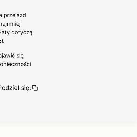
a przejazd
najmniej
łaty dotyczą
ł.
jawić się
konieczności
Podziel się: