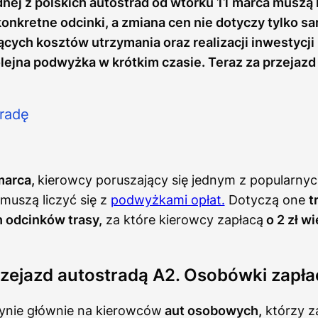
dnej z polskich autostrad od wtorku 11 marca muszą 
konkretne odcinki, a zmiana cen nie dotyczy tylko
cych kosztów utrzymania oraz realizacji inwestycji 
jna podwyżka w krótkim czasie. Teraz za przejazd 
marca,
kierowcy poruszający się jednym z popularny
muszą liczyć się z
podwyżkami opłat.
Dotyczą one
t
 odcinków trasy,
za które kierowcy zapłacą
o 2 zł w
zejazd autostradą A2. Osobówki zapła
nie głównie na kierowców
aut osobowych,
którzy z