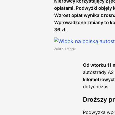
Kierowcy korzystający z je
opłatami. Podwyżki objęły 
Wzrost opłat wynika z rosną
Wprowadzone zmiany to kole
36 zł.
Źródło: Freepik
Od wtorku 11 
autostrady A2 
kilometrowych
dotychczas.
Droższy pr
Podwyżka wpły