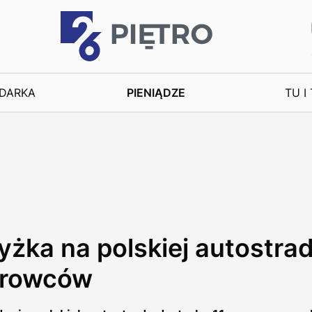
DARKA
PIENIĄDZE
TU I
żka na polskiej autostra
ierowców