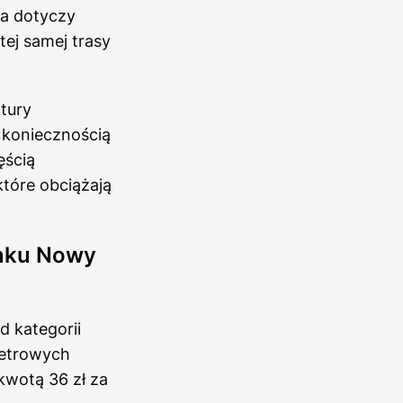
a dotyczy
ej samej trasy
tury
 koniecznością
ęścią
tóre obciążają
inku Nowy
d kategorii
metrowych
kwotą 36 zł za