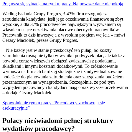
Pogarsza się sytuacja na rynku pracy. Najnowsze dane niepokoją
Według badania Grupy Progres, ż 43% firm rezygnuje z
zatrudnienia kandydata, jeśli jego oczekiwania finansowe są zbyt
wysokie, a dla 37% pracodawców największym wyzwaniem są
właśnie rosnące oczekiwania płacowe obecnych pracowników. –
Pracownik to dziś inwestycja z wysokim progiem wejścia – mówi
Cezary Maciołek, prezes Grupy Progres.
– Nie każdy jest w stanie przeskoczyć ten pułap, bo koszty
zatrudnienia rosną nie tylko w wyniku podwyżek płac, ale także z
powodu coraz większych obciążeń związanych z podatkami,
składkami i innymi kosztami dodatkowymi. To zróżnicowanie
wymusza na firmach bardziej strategiczne i zindywidualizowane
podejście do planowania zatrudnienia oraz zarządzania budżetem
przeznaczonym na wynagrodzenia. Szczególnie, że pod tym
względem pracownicy i kandydaci mają coraz wyższe oczekiwania
– dodaje Cezary Maciołek.
Spowolnienie rynku pracy.”Pracodawcy zachowują się
asekuracyjnie”
Polacy nieświadomi pełnej struktury
wydatków pracodawcy?