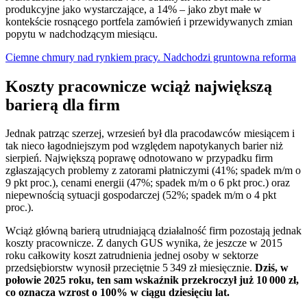
produkcyjne jako wystarczające, a 14% – jako zbyt małe w
kontekście rosnącego portfela zamówień i przewidywanych zmian
popytu w nadchodzącym miesiącu.
Ciemne chmury nad rynkiem pracy. Nadchodzi gruntowna reforma
Koszty pracownicze wciąż największą
barierą dla firm
Jednak patrząc szerzej, wrzesień był dla pracodawców miesiącem i
tak nieco łagodniejszym pod względem napotykanych barier niż
sierpień. Największą poprawę odnotowano w przypadku firm
zgłaszających problemy z zatorami płatniczymi (41%; spadek m/m o
9 pkt proc.), cenami energii (47%; spadek m/m o 6 pkt proc.) oraz
niepewnością sytuacji gospodarczej (52%; spadek m/m o 4 pkt
proc.).
Wciąż główną barierą utrudniającą działalność firm pozostają jednak
koszty pracownicze. Z danych GUS wynika, że jeszcze w 2015
roku całkowity koszt zatrudnienia jednej osoby w sektorze
przedsiębiorstw wynosił przeciętnie 5 349 zł miesięcznie.
Dziś, w
połowie 2025 roku, ten sam wskaźnik przekroczył już 10 000 zł,
co oznacza wzrost o 100% w ciągu dziesięciu lat.