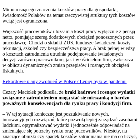
Mimo rosnącego znaczenia kosztów pracy dla gospodarki,
świadomość Polaków na temat rzeczywistej struktury tych kosztów
wciąż jest ograniczona.
Większość pracowników utożsamia koszt pracy wyłącznie z pensją
netto, pomijając szereg dodatkowych obciążeń ponoszonych przez
pracodawcę. Chodzi o składki ZUS, fundusze świadczeń, koszty
rekrutacji, szkoleń czy bezpieczeństwa pracy. A brak pełnej wiedzy
o kosztach zatrudnienia utrudnia podejmowanie świadomych
decyzji zarówno pracownikom, jak i właścicielom firm, zwłaszcza
w obliczu dynamicznych zmian przepisów i rosnących obciążeń
fiskalnych.
Rekordowe plany zwolnień w Polsce? Lepiej było w pandemii
Cezary Maciołek podkreśla, że
braki kadrowe i rosnące wydatki
związane z zatrudnieniem mogą stać się mieszanką o bardzo
poważnych konsekwencjach dla rynku pracy i kondycji firm
.
– W tej sytuacji konieczne jest poszukiwanie nowych,
innowacyjnych rozwiązań, które pozwolą lepiej zarządzać zasobami
ludzkimi, optymalizować wydatki i jednocześnie odpowiadać na
zmieniające się potrzeby rynku oraz pracowników. Niestety, na
znaczące obniżki czy spadek kosztów zatrudniania nie ma co liczyć,