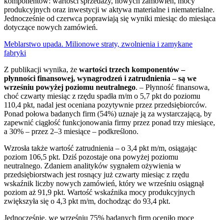
komponentów: wartości sprzedaży, nowych zamówień, mocy
produkcyjnych oraz inwestycji w aktywa materialne i niematerialne.
Jednocześnie od czerwca poprawiają się wyniki miesiąc do miesiąca
dotyczące nowych zamówień.
Meblarstwo upada. Milionowe straty, zwolnienia i zamykane
fabryki
Z publikacji wynika, że
wartości trzech komponentów –
płynności finansowej, wynagrodzeń i zatrudnienia – są we
wrześniu powyżej poziomu neutralnego
. – Płynność finansowa,
choć czwarty miesiąc z rzędu spadła m/m o 5,7 pkt do poziomu
110,4 pkt, nadal jest oceniana pozytywnie przez przedsiębiorców.
Ponad połowa badanych firm (54%) uznaje ją za wystarczającą, by
zapewnić ciągłość funkcjonowania firmy przez ponad trzy miesiące,
a 30% – przez 2–3 miesiące – podkreślono.
Wzrosła także wartość zatrudnienia – o 3,4 pkt m/m, osiągając
poziom 106,5 pkt. Dziś pozostaje ona powyżej poziomu
neutralnego. Zdaniem analityków sygnałem ożywienia w
przedsiębiorstwach jest rosnący już czwarty miesiąc z rzędu
wskaźnik liczby nowych zamówień, który we wrześniu osiągnął
poziom aż 91,9 pkt. Wartość wskaźnika mocy produkcyjnych
zwiększyła się o 4,3 pkt m/m, dochodząc do 93,4 pkt.
Jednocześnie, we wrześniu 75% badanych firm oceniło moce