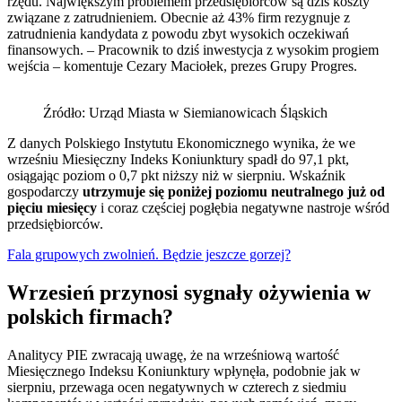
rzędu. Największym problemem przedsiębiorców są dziś koszty
związane z zatrudnieniem. Obecnie aż 43% firm rezygnuje z
zatrudnienia kandydata z powodu zbyt wysokich oczekiwań
finansowych. – Pracownik to dziś inwestycja z wysokim progiem
wejścia – komentuje Cezary Maciołek, prezes Grupy Progres.
Źródło: Urząd Miasta w Siemianowicach Śląskich
Z danych Polskiego Instytutu Ekonomicznego wynika, że we
wrześniu Miesięczny Indeks Koniunktury spadł do 97,1 pkt,
osiągając poziom o 0,7 pkt niższy niż w sierpniu. Wskaźnik
gospodarczy
utrzymuje się poniżej poziomu neutralnego już od
pięciu miesięcy
i coraz częściej pogłębia negatywne nastroje wśród
przedsiębiorców.
Fala grupowych zwolnień. Będzie jeszcze gorzej?
Wrzesień przynosi sygnały ożywienia w
polskich firmach?
Analitycy PIE zwracają uwagę, że na wrześniową wartość
Miesięcznego Indeksu Koniunktury wpłynęła, podobnie jak w
sierpniu, przewaga ocen negatywnych w czterech z siedmiu