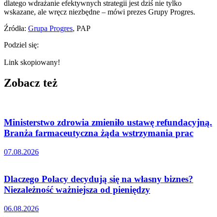
dlatego wdrażanie efektywnych strategii jest dziś nie tylko
wskazane, ale wręcz niezbędne – mówi prezes Grupy Progres.
Źródła:
Grupa Progres
, PAP
Podziel się:
Link skopiowany!
Zobacz też
Ministerstwo zdrowia zmieniło ustawę refundacyjną.
Branża farmaceutyczna żąda wstrzymania prac
07.08.2026
Dlaczego Polacy decydują się na własny biznes?
Niezależność ważniejsza od pieniędzy
06.08.2026