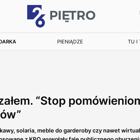
DARKA
PIENIĄDZE
TU I
załem. “Stop pomówieni
ców”
kawy, solaria, meble do garderoby czy nawet wirtual
nsowane z KPO wywołały falę publicznego oburzenia