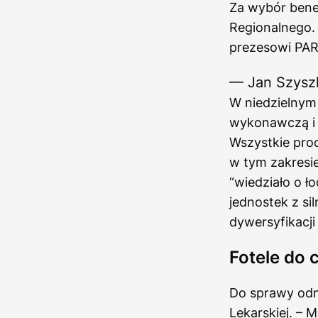
Za wybór bene
Regionalnego.
prezesowi PA
— Jan Szysz
W niedzielnym 
wykonawczą i n
Wszystkie pro
w tym zakresie
“wiedziało o ł
jednostek z s
dywersyfikacji 
Fotele do 
Do sprawy odni
Lekarskiej. – 