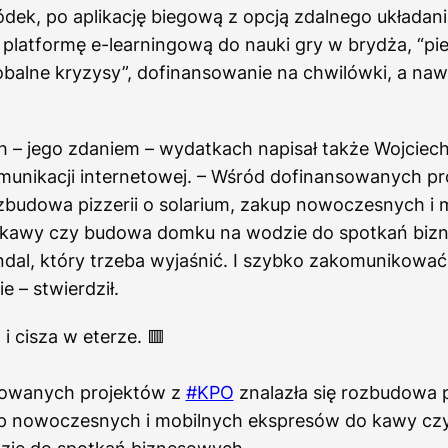
łódek, po aplikację biegową z opcją zdalnego układan
platformę e-learningową do nauki gry w brydża, “pi
balne kryzysy”, dofinansowanie na chwilówki, a nawe
 – jego zdaniem – wydatkach napisał także Wojciech
omunikacji internetowej. – Wśród dofinansowanych p
ozbudowa pizzerii o solarium, zakup nowoczesnych i 
kawy czy budowa domku na wodzie do spotkań biz
dal, który trzeba wyjaśnić. I szybko zakomunikować
ie – stwierdził.
i cisza w eterze. 🟥
sowanych projektów z
#KPO
znalazła się rozbudowa p
up nowoczesnych i mobilnych ekspresów do kawy c