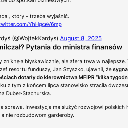
ie do spotkań biznesowych.
dal, który – trzeba wyjaśnić.
.twitter.com/YhHgceV6mp
rdyś (@WojtekKardys)
August 8, 2025
 milczał? Pytania do ministra finansów
 zniknęła błyskawicznie, ale afera trwa w najlepsze. 
szef resortu funduszy, Jan Szyszko, ujawnił, że
sygna
ściach dotarły do kierownictwa MFiPR “kilka tygodn
ku z tym z końcem lipca stanowisko straciła ówczes
na Duber-Stachurska.
a sprawa. Inwestycja ma służyć rozwojowi polskich h
, a nie rozbudowom garderoby.