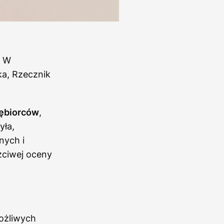
. W
ka, Rzecznik
iębiorców
,
yła,
nych i
zciwej oceny
ożliwych