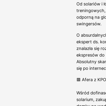
Od solariów i 
treningowych, 
odporną na glo
swingersów.
O absurdalnych
ekspert ds. k
znalazła się r
ekspresów do 
Absolutny skan
się po internec
🟥 Afera z KPO 
Wśród dofina
solarium, zak