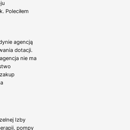
ju
k. Poleciłem
dynie agencją
ania dotacji.
agencja nie ma
rstwo
 zakup
ma
elnej Izby
terapii, pompy