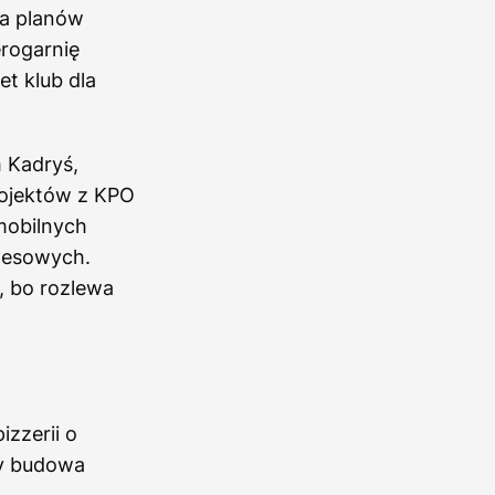
ia planów
erogarnię
t klub dla
 Kadryś,
rojektów z KPO
mobilnych
nesowych.
, bo rozlewa
izzerii o
zy budowa