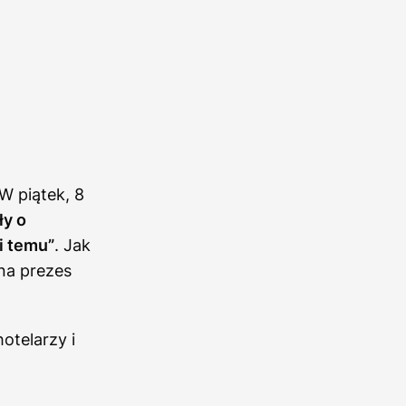
W piątek, 8
ły o
i temu”
. Jak
na prezes
otelarzy i