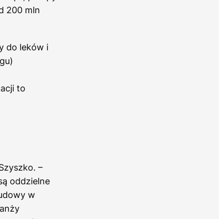
d 200 mln
y do leków i
gu)
cji to
Szyszko. –
są oddzielne
budowy w
ranży