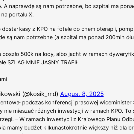
G. A naprawdę są nam potrzebne, bo szpital ma pona
 na portalu X.
e dostał kasy z KPO na fotele do chemioterapii, pomp
de są nam potrzebne (a szpital ma ponad 200mln dłu
 poszło 500k na lody, albo jacht w ramach dyweryfika
 ale SZLAG MNIE JASNY TRAFIŁ
ami
ikowski (@kosik_md)
August 8, 2025
entował podczas konferencji prasowej wiceminister 
y nie mieszać różnych inwestycji w ramach KPO. To 
trzegł. – W ramach inwestycji z Krajowego Planu Od
ia mamy budżet kilkunastokrotnie większy niż dla b