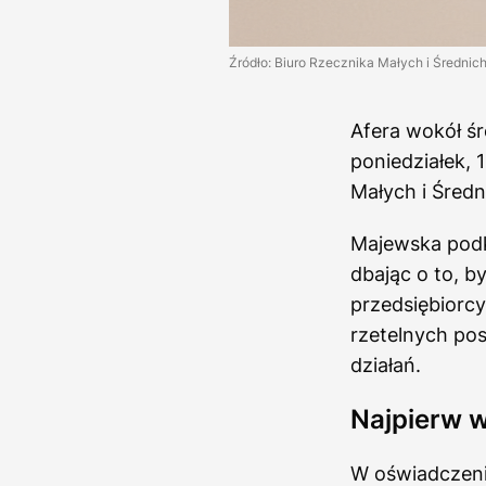
Źródło: Biuro Rzecznika Małych i Średnic
Afera wokół ś
poniedziałek, 
Małych i Średn
Majewska podkr
dbając o to, b
przedsiębiorcy
rzetelnych po
działań.
Najpierw w
W oświadczeni