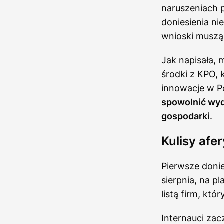
naruszeniach 
doniesienia ni
wnioski muszą
Jak napisała, m
środki z KPO, 
innowacje w Po
spowolnić wyd
gospodarki
.
Kulisy afe
Pierwsze donie
sierpnia, na p
listą firm, kt
Internauci za