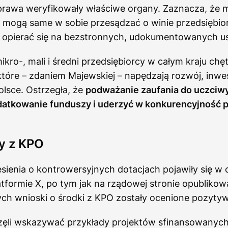
prawa weryfikowały właściwe organy. Zaznacza, że 
e mogą same w sobie przesądzać o winie przedsiębio
 opierać się na bezstronnych, udokumentowanych us
ikro-, mali i średni przedsiębiorcy w całym kraju chęt
które – zdaniem Majewskiej – napędzają rozwój, inwes
lsce. Ostrzegła, że
podważanie zaufania do uczciw
atkowanie funduszy i uderzyć w konkurencyjność p
ry z KPO
sienia o kontrowersyjnych dotacjach pojawiły się w 
latformie X, po tym jak na rządowej stronie opubliko
órych wnioski o środki z KPO zostały ocenione pozytyw
częli wskazywać przykłady projektów sfinansowanyc