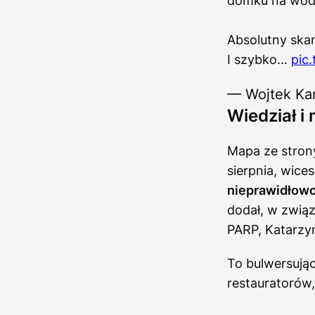
domku na wodz
Absolutny skan
I szybko…
pic
— Wojtek Ka
Wiedział i
Mapa ze strony
sierpnia, wice
nieprawidłowo
dodał, w związ
PARP, Katarzy
To bulwersując
restauratorów