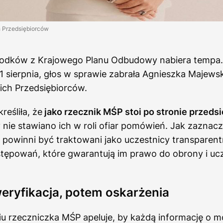
h Przedsiębiorców
rodków z Krajowego Planu Odbudowy nabiera tempa
11 sierpnia, głos w sprawie zabrała Agnieszka Majews
ich Przedsiębiorców.
eśliła, że
jako rzecznik MŚP stoi po stronie przeds
y nie stawiano ich w roli ofiar pomówień. Jak zaznacz
 powinni być traktowani jako uczestnicy transparent
stępowań, które gwarantują im prawo do obrony i uc
eryfikacja, potem oskarżenia
u rzeczniczka MŚP apeluje, by każdą informację o m