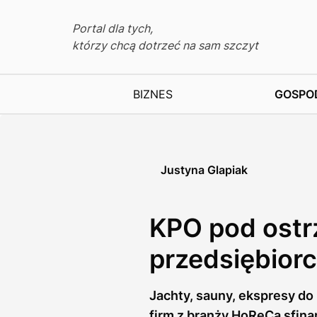
Portal dla tych,
którzy chcą dotrzeć na sam szczyt
BIZNES
GOSPO
Justyna Glapiak
KPO pod ostr
przedsiębior
Jachty, sauny, ekspresy do 
firm z branży HoReCa sfina