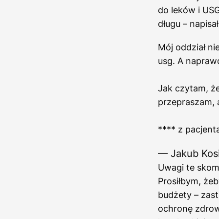
do leków i US
długu – napisał
Mój oddział ni
usg. A napraw
Jak czytam, że
przepraszam,
**** z pacjent
— Jakub Kos
Uwagi te skom
Prosiłbym, żeb
budżety – zas
ochronę zdrow