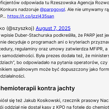
ficjentów odpowiada tu Rzeszowska Agencja Rozwo
 Konkurs nadzoruje
@parpgovpl
. Ale nie umywamy rą
RP…
https://t.co/jzzl435san
ko (@szyszkoj)
August 7, 2025
wpisie Duber-Stachurska podkreśliła, że PARP jest je
ie decyduje o programach ani o kryteriach przyznaw
cedury, regulaminy oraz umowy zatwierdza MFiPR, a 
 samodzielności. Była prezes dodała też, że ministe
odziach”, bo odpowiadało na pytania operatorów, czy
ilnikiem spalinowym może być dopuszczony jako for
działalności.
chemioterapii kontra jachty
ósł się też Jakub Kosikowski, rzecznik prasowy Nacz
Mój oddział nie dostał kasy z KPO na fotele do chemio