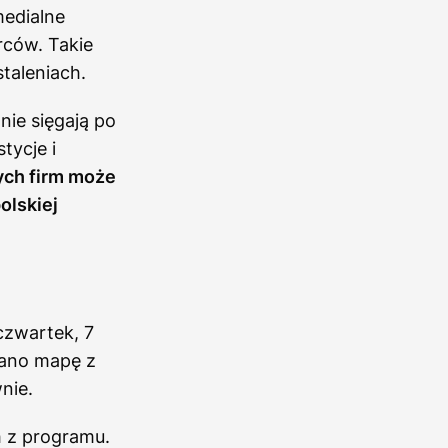
medialne
rców. Takie
taleniach.
nie sięgają po
tycje i
ych firm może
olskiej
czwartek, 7
wano mapę z
nie.
h z programu.