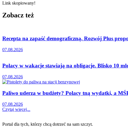
Link skopiowany!
Zobacz też
Recepta na zapaść demograficzną. Rozwój Plus propon
07.08.2026
Polacy w wakacje stawiają na obligacje. Blisko 10 mld
07.08.2026
Paliwo uderza w budżety? Polacy tną wydatki, a MŚP 
07.08.2026
Czytaj więcej...
Portal dla tych, którzy chcą dotrzeć na sam szczyt.