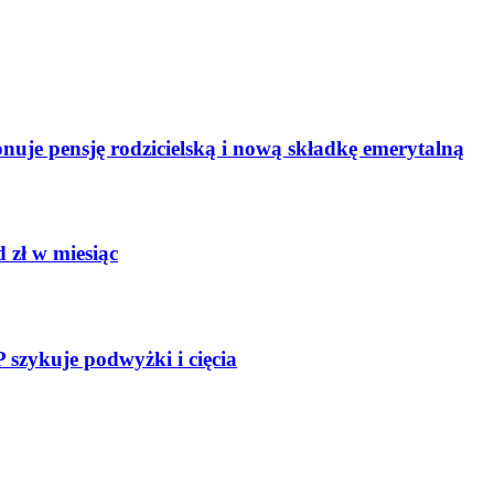
uje pensję rodzicielską i nową składkę emerytalną
 zł w miesiąc
szykuje podwyżki i cięcia