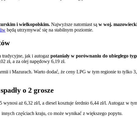
rskim i wielkopolskim.
Najwyższe natomiast są
w woj. mazowiecki
liw
będą utrzymywać się na stabilnym poziomie.
tów
tradycyjne, jak i autogaz
potaniały w porównaniu do ubiegłego tygo
02 zł, a za olej napędowy 6,19 zł.
i i Mazurach. Warto dodać, że ceny LPG w tym regionie to tylko 3,13 zł
spadły o 2 grosze
osi aż 6,32 zł/l, a diesel kosztuje średnio 6,44 zł/l. Autogaz w tym r
w innych częściach kraju, co może wynikać z większego popytu.