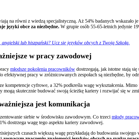
awiają na równi z wiedzą specjalistyczną. Aż 54% badanych wskazało je
 języki obce za niezbędne.
W grupie osób 55-65-letnich jedynie 19%
, angielski lub hiszpański? Ucz się języków obcych z Twoją Szkołą.
jważniejsze w pracy zawodowej
 pracy
młodsze pokolenia pracowników
dostrzegają, jak istotne stają się
 do efektywnej pracy w zróżnicowanych zespołach są niezbędne, by o
ze kompetencje cyfrowe, a 32% podkreśla wagę wykształcenia. Mimo t
cy mogą skutecznie budować swoją ścieżkę kariery i rozwijać się w 
ważniejsza jest komunikacja
prezentowanie siebie w środowisku zawodowym. Co trzeci
młody praco
1% dostrzega wagę tego aspektu kariery zawodowej.
zisiejszych czasach większą wagę przykładają do budowania swojego wi
ąż
rosnącym znaczeniu znajomości
języków obcych na rynku pracy