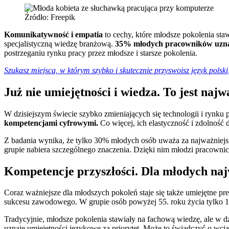
Źródło: Freepik
Komunikatywność i empatia
to cechy, które młodsze pokolenia st
specjalistyczną wiedzę branżową.
35% młodych pracowników uznaje
postrzeganiu rynku pracy przez młodsze i starsze pokolenia.
Szukasz miejsca, w którym szybko i skutecznie przyswoisz język polski
Już nie umiejętności i wiedza. To jest na
W dzisiejszym świecie szybko zmieniających się technologii i rynku
kompetencjami cyfrowymi.
Co więcej, ich elastyczność i zdolność
Z badania wynika, że tylko 30% młodych osób uważa za najważniejs
grupie nabiera szczególnego znaczenia. Dzięki nim młodzi pracowni
Kompetencje przyszłości. Dla młodych naj
Coraz ważniejsze dla młodszych pokoleń staje się także umiejętne 
sukcesu zawodowego. W grupie osób powyżej 55. roku życia tylko 1
Tradycyjnie, młodsze pokolenia stawiały na fachową wiedzę, ale w d
uznaje umiejętności językowe za priorytet. Może to świadczyć o wci