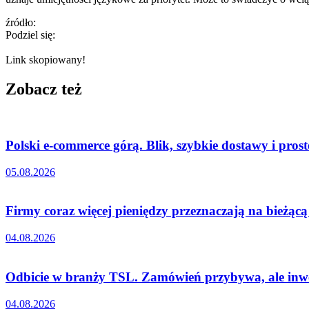
źródło:
Podziel się:
Link skopiowany!
Zobacz też
Polski e-commerce górą. Blik, szybkie dostawy i pro
05.08.2026
Firmy coraz więcej pieniędzy przeznaczają na bieżąc
04.08.2026
Odbicie w branży TSL. Zamówień przybywa, ale inwe
04.08.2026