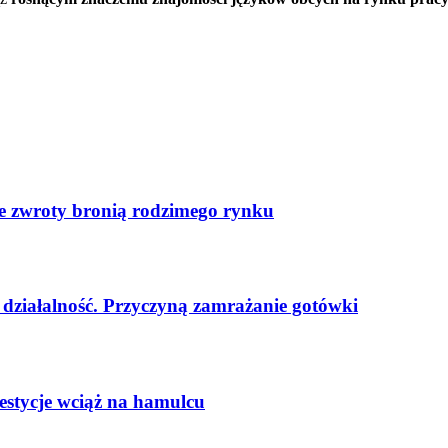
ste zwroty bronią rodzimego rynku
ą działalność. Przyczyną zamrażanie gotówki
stycje wciąż na hamulcu