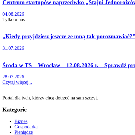
Centrum startupów naprzeciwko „Stajni Jednorożc
04.08.2026
Tylko u nas
„Kiedy przyjdziesz jeszcze ze mną tak porozmawiać?” 
31.07.2026
Środa w TS – Wrocław – 12.08.2026 r. – Sprawdź p
28.07.2026
Czytaj więcej...
Portal dla tych, którzy chcą dotrzeć na sam szczyt.
Kategorie
Biznes
Gospodarka
Pieniądze