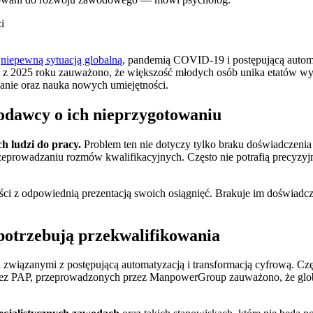
z
niepewną sytuacją globalną,
pandemią COVID-19 i postępującą autom
ych z 2025 roku zauważono, że większość młodych osób unika etatów wy
wanie oraz nauka nowych umiejętności.
odawcy o ich nieprzygotowaniu
 ludzi do pracy.
Problem ten nie dotyczy tylko braku doświadczeni
zeprowadzaniu rozmów kwalifikacyjnych. Często nie potrafią precyzy
ci z odpowiednią prezentacją swoich osiągnięć. Brakuje im doświadcz
potrzebują przekwalifikowania
mi związanymi z postępującą automatyzacją i transformacją cyfrową.
przez PAP, przeprowadzonych przez ManpowerGroup zauważono, że gl