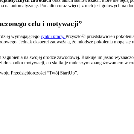
pecjalistycznych zawodach
oraz takich stanowiskach, które nie będą p
datna na automatyzację. Ponadto coraz więcej z nich jest gotowych na 
czonego celu i motywacji”
bardziej wymagającego
rynku pracy.
Przyszłość przedstawicieli pokolen
dowego. Jednak eksperci zauważają, że młodsze pokolenia mogą się 
m zagubienia na swojej drodze zawodowej. Brakuje im jasno wyznaczon
adzi do spadku motywacji, co skutkuje mniejszym zaangażowaniem w r
woju Przedsiębiorczości “Twój StartUp”.