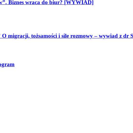
ów”. Biznes wraca do biur? [WYWIAD]
O migracji, tożsamości i sile rozmowy – wywiad z dr S
rogram