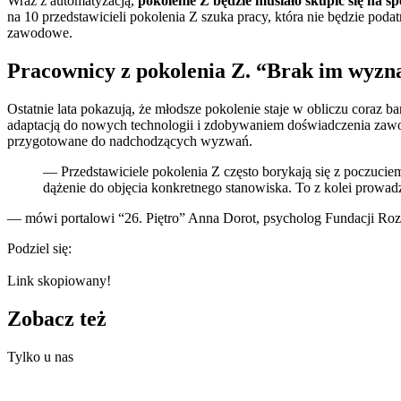
Wraz z automatyzacją,
pokolenie Z będzie musiało skupić się na s
na 10 przedstawicieli pokolenia Z szuka pracy, która nie będzie po
zawodowe.
Pracownicy z pokolenia Z. “Brak im wyzna
Ostatnie lata pokazują, że młodsze pokolenie staje w obliczu coraz 
adaptacją do nowych technologii i zdobywaniem doświadczenia zawo
przygotowane do nadchodzących wyzwań.
— Przedstawiciele pokolenia Z często borykają się z poczucie
dążenie do objęcia konkretnego stanowiska. To z kolei prow
— mówi portalowi “26. Piętro” Anna Dorot, psycholog Fundacji Roz
Podziel się:
Link skopiowany!
Zobacz też
Tylko u nas