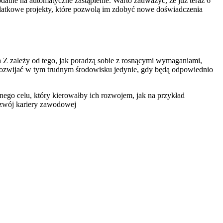
odatne na automatyczne zastąpienie. Warto zauważyć, że już teraz 6
dodatkowe projekty, które pozwolą im zdobyć nowe doświadczenia
ia Z zależy od tego, jak poradzą sobie z rosnącymi wymaganiami,
rozwijać w tym trudnym środowisku jedynie, gdy będą odpowiednio
ego celu, który kierowałby ich rozwojem, jak na przykład
ozwój kariery zawodowej