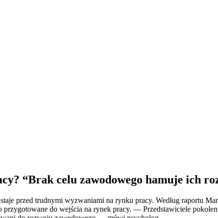
acy? “Brak celu zawodowego hamuje ich ro
taje przed trudnymi wyzwaniami na rynku pracy. Według raportu Man
przygotowane do wejścia na rynek pracy. — Przedstawiciele pokoleni
tywowani do rozwoju zawodowego — mówi psycholog.