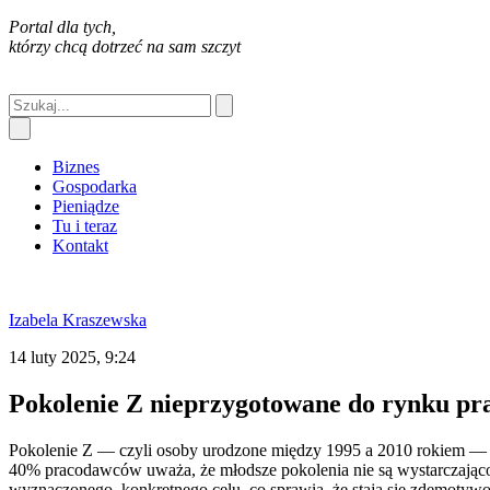
Portal dla tych,
którzy chcą dotrzeć na sam szczyt
Biznes
Gospodarka
Pieniądze
Tu i teraz
Kontakt
Izabela Kraszewska
14 luty 2025, 9:24
Pokolenie Z nieprzygotowane do rynku pr
Pokolenie Z — czyli osoby urodzone między 1995 a 2010 rokiem — s
40% pracodawców uważa, że młodsze pokolenia nie są wystarczająco 
wyznaczonego, konkretnego celu, co sprawia, że stają się zdemo