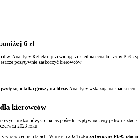
oniżej 6 zł
liw. Analitycy Refleksu przewidują, że średnia cena benzyny Pb95 spad
 jeszcze pozytywnie zaskoczyć kierowców.
zyły się o kilka groszy na litrze.
Analitycy wskazują na spadki cen r
 dla kierowców
niowych maksimów, co ma bezpośredni wpływ na ceny paliw na stacjach.
d czerwca 2023 roku.
niż w poprzednich latach. W marcu 2024 roku
za benzynę Pb95 płacim