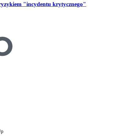
 ryzykiem "incydentu krytycznego"
Up