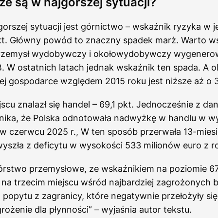
że są w najgorszej sytuacji?
orszej sytuacji jest górnictwo – wskaźnik ryzyka w 
kt. Główny powód to znaczny spadek marż. Warto w
rzemysł wydobywczy i okołowydobywczy wygenerowa
. W ostatnich latach jednak wskaźnik ten spada. A 
ej gospodarce względem 2015 roku jest niższe aż o 
scu znalazł się handel – 69,1 pkt. Jednocześnie z d
nika, że Polska odnotowała nadwyżkę w handlu w w
w czerwcu 2025 r., W ten sposób przerwała 13-miesi
yszła z deficytu w wysokości 533 milionów euro z r
wórstwo przemysłowe, ze wskaźnikiem na poziomie 67
 na trzecim miejscu wśród najbardziej zagrożonych b
popytu z zagranicy, które negatywnie przełożyły si
grożenie dla płynności” – wyjaśnia autor tekstu.