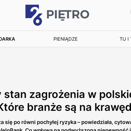
DARKA
PIENIĄDZE
TU I
stan zagrożenia w polski
Które branże są na krawęd
 się po równi pochyłej ryzyka – powiedziała, cytowa
 VeloBank. Co wpływa na podwyższoną niepewność i 