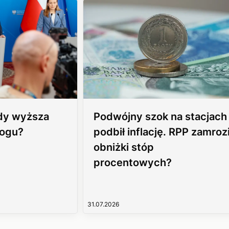
edy wyższa
Podwójny szok na stacjach
rogu?
podbił inflację. RPP zamroz
obniżki stóp
procentowych?
31.07.2026