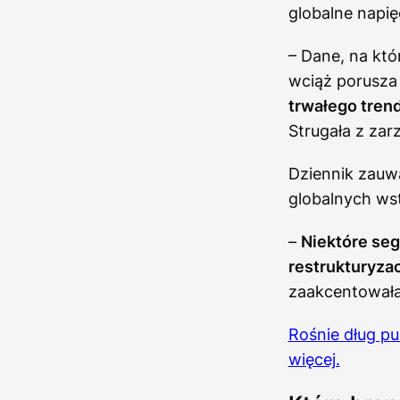
globalne napię
– Dane, na któ
wciąż porusza 
trwałego tre
Strugała z zar
Dziennik zauw
globalnych ws
–
Niektóre seg
restrukturyzac
zaakcentowała
Rośnie dług pu
więcej.