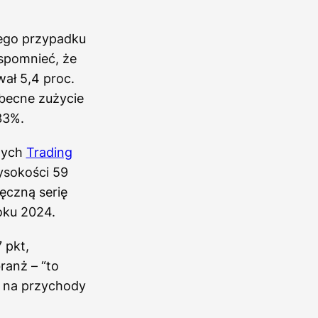
jego przypadku
spomnieć, że
ł 5,4 proc.
obecne zużycie
33%.
anych
Trading
ysokości 59
ęczną serię
oku 2024.
 pkt,
ranż – “to
ę na przychody