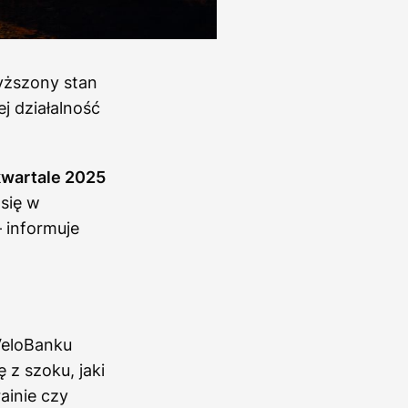
yższony stan
j działalność
kwartale 2025
się w
 informuje
VeloBanku
z szoku, jaki
ainie czy