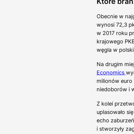
Które bran
Obecnie w najg
wynosi 72,3 p
w 2017 roku p
krajowego PKB
węgla w polski
Na drugim miej
Economics
wy
milionów euro 
niedoborów i w
Z kolei przet
uplasowało się
echo zaburzeń 
i stworzyły za