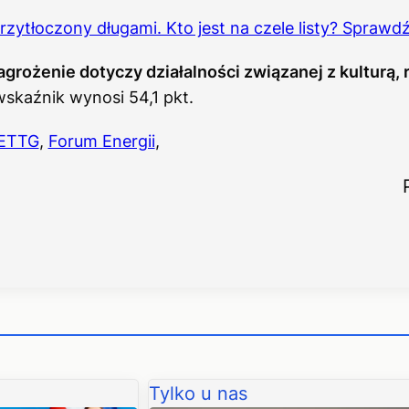
przytłoczony długami. Kto jest na czele listy? Sprawdź
grożenie dotyczy działalności związanej z kulturą, 
skaźnik wynosi 54,1 pkt.
ETTG
,
Forum Energii
,
Tylko u nas