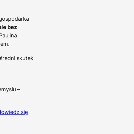
 gospodarka
ale bez
Paulina
iem.
średni skutek
emysłu –
dowiedz się