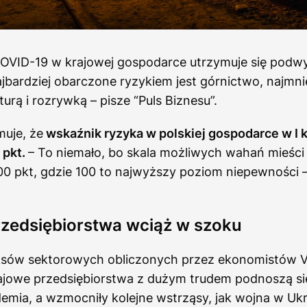
OVID-19 w krajowej gospodarce utrzymuje się podw
jbardziej obarczone ryzykiem jest górnictwo, najmnie
urą i rozrywką – pisze “Puls Biznesu”.
muje, że
wskaźnik ryzyka w polskiej gospodarce w I 
 pkt.
– To niemało, bo skala możliwych wahań mieści 
00 pkt, gdzie 100 to najwyższy poziom niepewności –
rzedsiębiorstwa wciąż w szoku
eksów sektorowych obliczonych przez ekonomistów 
ajowe przedsiębiorstwa z dużym trudem podnoszą się 
mia, a wzmocniły kolejne wstrząsy, jak wojna w Ukr