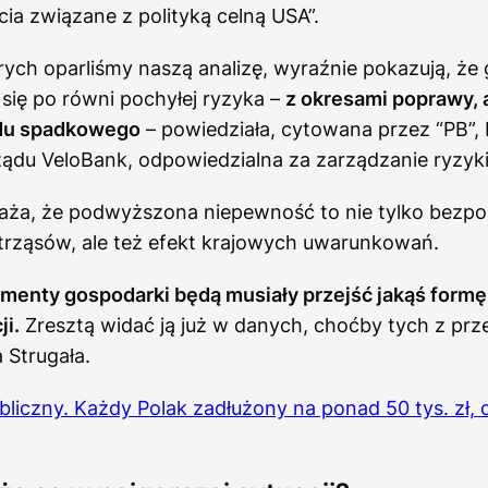
cia związane z polityką celną USA”.
rych oparliśmy naszą analizę, wyraźnie pokazują, że
się po równi pochyłej ryzyka –
z okresami poprawy, 
ndu spadkowego
– powiedziała, cytowana przez “PB”, 
ządu VeloBank, odpowiedzialna za zarządzanie ryzyk
aża, że podwyższona niepewność to nie tylko bezpo
trząsów, ale też efekt krajowych uwarunkowań.
menty gospodarki będą musiały przejść jakąś formę
ji.
Zresztą widać ją już w danych, choćby tych z prz
 Strugała.
bliczny. Każdy Polak zadłużony na ponad 50 tys. zł, 