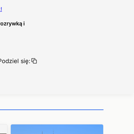
!
rozrywką i
Podziel się: