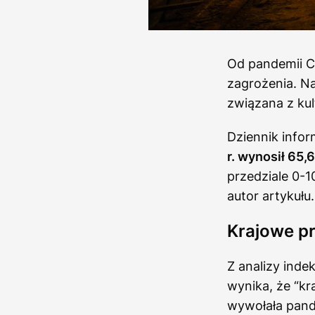
Od pandemii C
zagrożenia. Na
związana z kult
Dziennik infor
r. wynosił 65,6
przedziale 0-1
autor artykułu.
Krajowe p
Z analizy ind
wynika, że “kr
wywołała pande