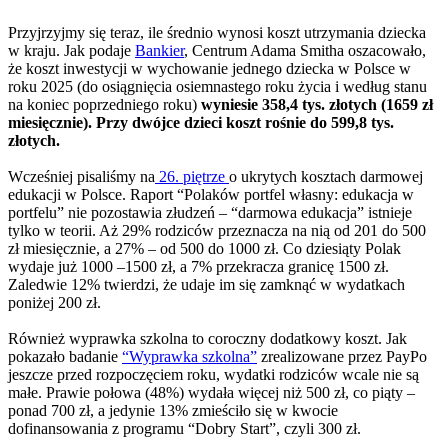
Przyjrzyjmy się teraz, ile średnio wynosi koszt utrzymania dziecka
w kraju. Jak podaje
Bankier
, Centrum Adama Smitha oszacowało,
że koszt inwestycji w wychowanie jednego dziecka w Polsce w
roku 2025 (do osiągnięcia osiemnastego roku życia i według stanu
na koniec poprzedniego roku)
wyniesie 358,4 tys. złotych (1659 zł
miesięcznie). Przy dwójce dzieci koszt rośnie do 599,8 tys.
złotych.
Wcześniej pisaliśmy na
26. piętrze
o ukrytych kosztach darmowej
edukacji w Polsce. Raport “Polaków portfel własny: edukacja w
portfelu” nie pozostawia złudzeń – “darmowa edukacja” istnieje
tylko w teorii. Aż 29% rodziców przeznacza na nią od 201 do 500
zł miesięcznie, a 27% – od 500 do 1000 zł. Co dziesiąty Polak
wydaje już 1000 –1500 zł, a 7% przekracza granicę 1500 zł.
Zaledwie 12% twierdzi, że udaje im się zamknąć w wydatkach
poniżej 200 zł.
Również wyprawka szkolna to coroczny dodatkowy koszt. Jak
pokazało badanie
“Wyprawka szkolna”
zrealizowane przez PayPo
jeszcze przed rozpoczęciem roku, wydatki rodziców wcale nie są
małe. Prawie połowa (48%) wydała więcej niż 500 zł, co piąty –
ponad 700 zł, a jedynie 13% zmieściło się w kwocie
dofinansowania z programu “Dobry Start”, czyli 300 zł.