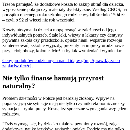
Trzeba pamiętać, że dodatkowe koszta to zakup ubrań dla dziecka,
wyposażenie pokoju czy materiały dydaktyczne. Według CBOS, na
początku obecnego roku szkolnego rodzice wydali średnio 1594 zł
– czyli o 92 zł więcej niż rok wcześniej.
Koszty utrzymania dziecka mogą rosnąć w zależności od jego
indywidualnych potrzeb. Stałe leki, wizyty u lekarzy czy dentysty,
prywatna szkoła czy przedszkole, opieka niani, wsparcie rozwoju
zainteresowań, szkolne wyjazdy, prezenty na imprezy urodzinowe
przyjaciół, obozy, kolonie. Można by tak wymieniać i wymieniać.
Ceny produktów codziennych nadal idą w górę. Sprawdź, za co
zapłacisz drożej.
Nie tylko finanse hamują przyrost
naturalny?
Problem dzietności w Polsce jest bardziej złożony. Wpływ na
pogarszającą się sytuację mają nie tylko czynniki ekonomiczne czy
sytuacja na rynku pracy. Rosną też społeczne wymagania względem
rodziców.
“Dziś wymaga się, by dziecko miało zapewniony rozwój, zajęcia
dodatkowe, naukę języków, wyjazdy, opiekę. Rodzic ma nie tylko