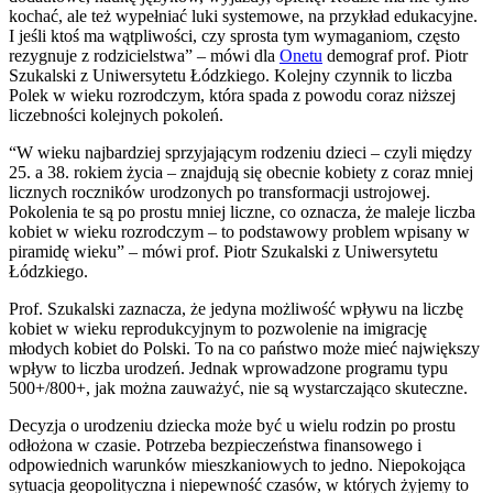
kochać, ale też wypełniać luki systemowe, na przykład edukacyjne.
I jeśli ktoś ma wątpliwości, czy sprosta tym wymaganiom, często
rezygnuje z rodzicielstwa” – mówi dla
Onetu
demograf prof. Piotr
Szukalski z Uniwersytetu Łódzkiego. Kolejny czynnik to liczba
Polek w wieku rozrodczym, która spada z powodu coraz niższej
liczebności kolejnych pokoleń.
“W wieku najbardziej sprzyjającym rodzeniu dzieci – czyli między
25. a 38. rokiem życia – znajdują się obecnie kobiety z coraz mniej
licznych roczników urodzonych po transformacji ustrojowej.
Pokolenia te są po prostu mniej liczne, co oznacza, że maleje liczba
kobiet w wieku rozrodczym – to podstawowy problem wpisany w
piramidę wieku” – mówi prof. Piotr Szukalski z Uniwersytetu
Łódzkiego.
Prof. Szukalski zaznacza, że jedyna możliwość wpływu na liczbę
kobiet w wieku reprodukcyjnym to pozwolenie na imigrację
młodych kobiet do Polski. To na co państwo może mieć największy
wpływ to liczba urodzeń. Jednak wprowadzone programu typu
500+/800+, jak można zauważyć, nie są wystarczająco skuteczne.
Decyzja o urodzeniu dziecka może być u wielu rodzin po prostu
odłożona w czasie. Potrzeba bezpieczeństwa finansowego i
odpowiednich warunków mieszkaniowych to jedno. Niepokojąca
sytuacja geopolityczna i niepewność czasów, w których żyjemy to