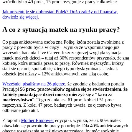
wróciło tylko 49 proc., 15 proc. rezygnuje z pracy całkowicie.
Jak prezentuje się dobrostan Polek? Dużo zależy od finansów,
dowiedz się więcej.
A co z sytuacją matek na rynku pracy?
Co piąta ankietowana osoba zna Polkę, która została zwolniona z
pracy z powodu bycia w ciąży – wynika ze wspomnianego już
wcześniej badania Live Career. Jeszcze gorzej wygląda sytuacja
matek małych dzieci – tutaj aż 30% respondentów przyznało, że zna
kobietę, która utraciła przez to pracę. Również mężczyźni, którzy
stali się ojcami, spotkali się z tego typu dyskryminacją. Jednak
odsetek jest niższy – 12% ankietowanych zna taką osobę.
Wcześniej pisaliśmy na 26.piętrze
, że zgodnie z badaniem portalu
Pracuj.pl
56 proc. pracowników zgadza się ze stwierdzeniem, że
kobiety posiadające dzieci muszą mierzyć się z “karą za
macierzyństwo
“. Tego zdania jest 61 proc. kobiet i 51 proc.
mężczyzn. Z kolei 47 proc. badanych uważa, że ojcostwo bywa
odbierane jako atut.
Z raportu
Mother Empower
edycja 6. wynika, że aż 90% matek
obawiało się powrotu do pracy po urlopie. Dla 40% ankietowanych
obecne rozwiązania są też niewystarczające, by móc spokojnie