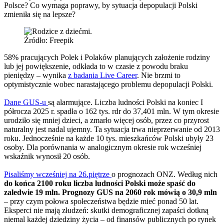
Polsce? Co wymaga poprawy, by sytuacja depopulacji Polski
zmieniła się na lepsze?
Źródło: Freepik
58% pracujących Polek i Polaków planujących założenie rodziny
lub jej powiększenie, odkłada to w czasie z powodu braku
pieniędzy – wynika
z badania Live Career
. Nie brzmi to
optymistycznie wobec narastającego problemu depopulacji Polski.
Dane GUS-u
są alarmujące. Liczba ludności Polski na koniec I
półrocza 2025 r. spadła o 162 tys. rdr do 37,401 mln. W tym okresie
urodziło się mniej dzieci, a zmarło więcej osób, przez co przyrost
naturalny jest nadal ujemny. Ta sytuacja trwa nieprzerwanie od 2013
roku. Jednocześnie na każde 10 tys. mieszkańców Polski ubyły 23
osoby. Dla porównania w analogicznym okresie rok wcześniej
wskaźnik wynosił 20 osób.
Pisaliśmy wcześniej na 26.piętrze
o prognozach ONZ. Według nich
do końca 2100 roku liczba ludności Polski może spaść do
zaledwie 19 mln. Prognozy GUS na 2060 rok mówią o 30,9 mln
– przy czym połowa społeczeństwa będzie mieć ponad 50 lat.
Eksperci nie mają złudzeń: skutki demograficznej zapaści dotkną
niemal każdej dziedziny życia – od finansów publicznych po rynek