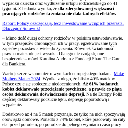
wypadku dziecka oraz wydłużenie urlopu rodzicielskiego do 41
tygodni. Z badania wynika, że
dla zdecydowanej większości
pracujących rodziców ta zmiana nie dała żadnych efektów.
Raport: Polacy oszczędzają, lecz inwestowanie wciąż ich przerasta.
Dlaczego? Sprawdź!
– Mimo dość dużej ochrony rodziców w polskim ustawodawstwie,
w tym przepisów chroniących ich w pracy, egzekwowanie tych
zapisów pozostawia wiele do życzenia. Również świadomość
prawna matek nie jest wysoka. Dlatego nie czują się one
bezpiecznie – mówi Karolina Andrian z Fundacji Share The Care
dla Bankiera.
Warto jeszcze wspomnieć o wynikach europejskiego badania
Make
Mothers Matter 2024
. Wynika z niego, że blisko 40% matek w
Polsce czuje się społecznie niedocenionych.
Aż 61% badanych
kobiet deklarowało przeciążenie psychiczne, a prawie co piąta
osoba deklarowała doświadczenie depresji.
Na tle Europy Polki
częściej deklarowały poczucie lęku, depresję poporodową i
wypalenie.
Dodatkowo aż 4 na 5 matek przyznaje, że tylko na nich spoczywają
obowiązki domowe. Ponadto z 74% kobiet, które pracowały na cały
etat przed porodem, po porodzie do pełnego wymiaru czasu pracy