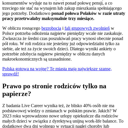
konsumentów wydaje na to nawet ponad połowę pensji, a co
trzeciego nie stać na wynajem lub zakup mieszkania spełniającego
jego potrzeby. Dodatkowo
ponad połowa Polaków w razie utraty
pracy przetrwałaby maksymalnie trzy miesiące.
W obliczu rosnącego
bezrobocia
i
fali grupowych zwolnień
w
Polsce potrzeba odłożenia najpierw pieniędzy wcale nie zaskakuje.
Zwłaszcza że średni czas poszukiwań pracy wynosi obecnie ponad
pół roku. W roli rodzica nie jesteśmy już odpowiedzialni tylko za
siebie, ale też za życie swoich dzieci. Dlatego wyniki ankiety o
potrzebie zdobycia najpierw pieniędzy w obliczu danych
makroekonomicznych są uzasadnione.
Polska gotowa na wojnę? Te miasta mają największe szanse,
sprawdź!
Prawo po stronie rodziców tylko na
papierze?
Z badania Live Career wynika też, że blisko 40% osób nie ma
podstawowej wiedzy o zmianach w polskim prawie. Jakich? W
2023 roku wprowadzono nowe urlopy opiekuńcze dla rodziców
małych dzieci w związku z dyrektywą unijną work-life balance. To
dodatkowe dwa dni wolnego w sytuacji nagłej choroby lub