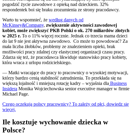
pogodzić życie zawodowe z opieką nad dzieckiem. 32%
respondentek boi się braku zrozumienia ze strony pracodawcy.
Warto tu wspomnieć, że
według danych od
McKinsey&Company
,
zwiększenie aktywności zawodowej
kobiet, może zwiększyć PKB Polski o ok. 270 miliardów złotych
w 2025 r.
To o 11% więcej rocznie. Jednak co trzecia mama dzieci
do lat 9 nie jest aktywna zawodowo. Co może to powodować? Za
mała liczba żłobków, problemy ze znalezieniem opieki, brak
możliwości pracy zdalnej czy elastycznej organizacji czasu pracy.
Zdarza się też, że pracodawca likwiduje stanowisko pracy kobiety,
która wraca z urlopu rodzicielskiego.
— Matki wracające do pracy to pracownicy o wysokiej motywacji,
którzy bardzo cenią stabilność zatrudnienia. To przekłada się na
większą lojalność i mniejszą rotację kadry – wyjaśnia dla
Business
Insidera
Monika Wojciechowska senior executive manager w firmie
Michael Page.
Czego oczekują polscy pracownicy? To zależy od płci, dowiedz się
więcej.
Ile kosztuje wychowanie dziecka w
Polsce?