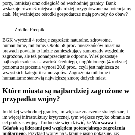
porty, lotniska) oraz odległość od wschodniej granicy. Bank
wskazuje również miejsca najbardziej przygotowane na potencjalny
atak. Najważniejsze ośrodki gospodarcze mają powody do obaw?
Źródło: Freepik
BGK wyróżnił 4 rodzaje zagrożeń: naturalne, zdrowotne,
humanitarne, militarne. Około 58 proc. mieszkańców miast na
prawach powiatu to ludzie zamieszkujący samorządy względnie
zagrożone, ale też ponadprzeciętnie odporne. Wieś pozostaje
najbezpieczniejsza – wartość średniego, uogólnionego (4 rodzaje)
poziomu zagrożenia wynosi 20,8 proc., czyli jest najniższa ze
wszystkich kategorii samorządów. Zagrożenia militarne i
humanitarne stanowią największą zmorę dużych miast.
Które miasta są najbardziej zagrożone w
przypadku wojny?
Im bliżej wschodniej granicy, im większe znaczenie strategiczne, i
im więcej infrastruktury krytycznej, tym większe ryzyko obrania za
cel podczas wojny. Trudno się więc dziwić, że
Warszawa i
Gdańsk są liderami pod względem potencjalnego zagrożenia
militarnego
. Przykład wojny na Ukrainie jasno pokazuje, że: