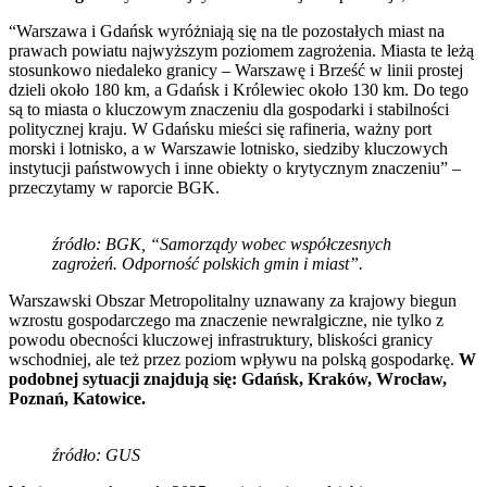
“Warszawa i Gdańsk wyróżniają się na tle pozostałych miast na
prawach powiatu najwyższym poziomem zagrożenia. Miasta te leżą
stosunkowo niedaleko granicy – Warszawę i Brześć w linii prostej
dzieli około 180 km, a Gdańsk i Królewiec około 130 km. Do tego
są to miasta o kluczowym znaczeniu dla gospodarki i stabilności
politycznej kraju. W Gdańsku mieści się rafineria, ważny port
morski i lotnisko, a w Warszawie lotnisko, siedziby kluczowych
instytucji państwowych i inne obiekty o krytycznym znaczeniu” –
przeczytamy w raporcie BGK.
źródło: BGK, “Samorządy wobec współczesnych
zagrożeń. Odporność polskich gmin i miast”.
Warszawski Obszar Metropolitalny uznawany za krajowy biegun
wzrostu gospodarczego ma znaczenie newralgiczne, nie tylko z
powodu obecności kluczowej infrastruktury, bliskości granicy
wschodniej, ale też przez poziom wpływu na polską gospodarkę.
W
podobnej sytuacji znajdują się: Gdańsk, Kraków, Wrocław,
Poznań, Katowice.
źródło: GUS