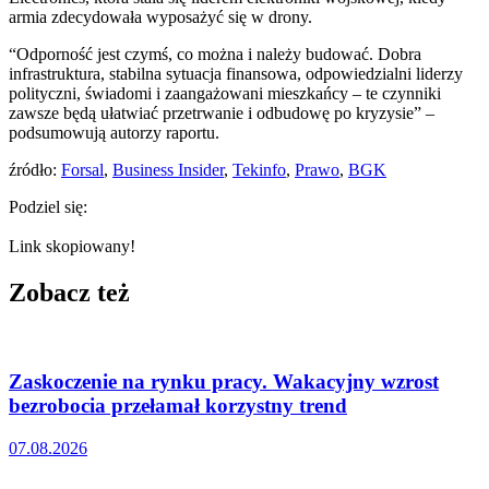
armia zdecydowała wyposażyć się w drony.
“Odporność jest czymś, co można i należy budować. Dobra
infrastruktura, stabilna sytuacja finansowa, odpowiedzialni liderzy
polityczni, świadomi i zaangażowani mieszkańcy – te czynniki
zawsze będą ułatwiać przetrwanie i odbudowę po kryzysie” –
podsumowują autorzy raportu.
źródło:
Forsal
,
Business Insider
,
Tekinfo
,
Prawo
,
BGK
Podziel się:
Link skopiowany!
Zobacz też
Zaskoczenie na rynku pracy. Wakacyjny wzrost
bezrobocia przełamał korzystny trend
07.08.2026