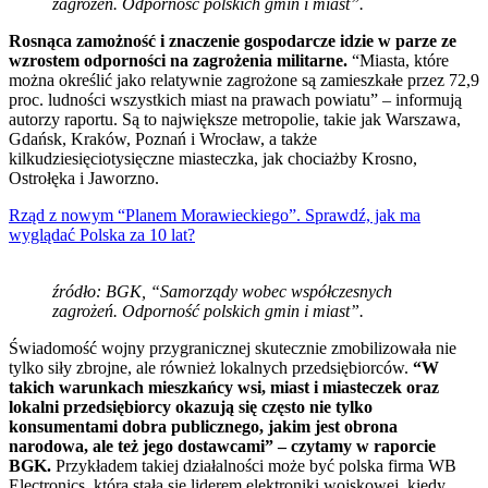
zagrożeń. Odporność polskich gmin i miast”.
Rosnąca zamożność i znaczenie gospodarcze idzie w parze ze
wzrostem odporności na zagrożenia militarne.
“Miasta, które
można określić jako relatywnie zagrożone są zamieszkałe przez 72,9
proc. ludności wszystkich miast na prawach powiatu” – informują
autorzy raportu. Są to największe metropolie, takie jak Warszawa,
Gdańsk, Kraków, Poznań i Wrocław, a także
kilkudziesięciotysięczne miasteczka, jak chociażby Krosno,
Ostrołęka i Jaworzno.
Rząd z nowym “Planem Morawieckiego”. Sprawdź, jak ma
wyglądać Polska za 10 lat?
źródło: BGK, “Samorządy wobec współczesnych
zagrożeń. Odporność polskich gmin i miast”.
Świadomość wojny przygranicznej skutecznie zmobilizowała nie
tylko siły zbrojne, ale również lokalnych przedsiębiorców.
“W
takich warunkach mieszkańcy wsi, miast i miasteczek oraz
lokalni przedsiębiorcy okazują się często nie tylko
konsumentami dobra publicznego, jakim jest obrona
narodowa, ale też jego dostawcami” – czytamy w raporcie
BGK.
Przykładem takiej działalności może być polska firma WB
Electronics, która stała się liderem elektroniki wojskowej, kiedy