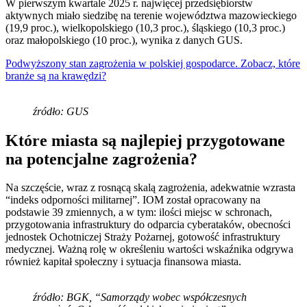
W pierwszym kwartale 2025 r. najwięcej przedsiębiorstw
aktywnych miało siedzibę na terenie województwa mazowieckiego
(19,9 proc.), wielkopolskiego (10,3 proc.), śląskiego (10,3 proc.)
oraz małopolskiego (10 proc.), wynika z danych GUS.
Podwyższony stan zagrożenia w polskiej gospodarce. Zobacz, które
branże są na krawędzi?
źródło: GUS
Które miasta są najlepiej przygotowane
na potencjalne zagrożenia?
Na szczęście, wraz z rosnącą skalą zagrożenia, adekwatnie wzrasta
“indeks odporności militarnej”. IOM został opracowany na
podstawie 39 zmiennych, a w tym: ilości miejsc w schronach,
przygotowania infrastruktury do odparcia cyberataków, obecności
jednostek Ochotniczej Straży Pożarnej, gotowość infrastruktury
medycznej. Ważną rolę w określeniu wartości wskaźnika odgrywa
również kapitał społeczny i sytuacja finansowa miasta.
źródło: BGK, “Samorządy wobec współczesnych