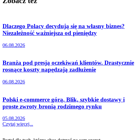
Zobacz też
Dlaczego Polacy decydują się na własny biznes?
Niezależność ważniejsza od pieniędzy
06.08.2026
Branża pod presją oczekiwań klientów. Drastycznie
rosnące koszty napędzają zadłużenie
06.08.2026
Polski e-commerce górą. Blik, szybkie dostawy i
proste zwroty bronią rodzimego rynku
05.08.2026
Czytaj więcej...