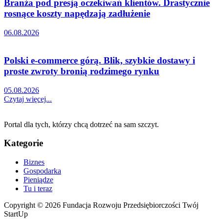
Branża pod presją oczekiwań klientów. Drastycznie
rosnące koszty napędzają zadłużenie
06.08.2026
Polski e-commerce górą. Blik, szybkie dostawy i
proste zwroty bronią rodzimego rynku
05.08.2026
Czytaj więcej...
Portal dla tych, którzy chcą dotrzeć na sam szczyt.
Kategorie
Biznes
Gospodarka
Pieniądze
Tu i teraz
Copyright © 2026 Fundacja Rozwoju Przedsiębiorczości Twój
StartUp