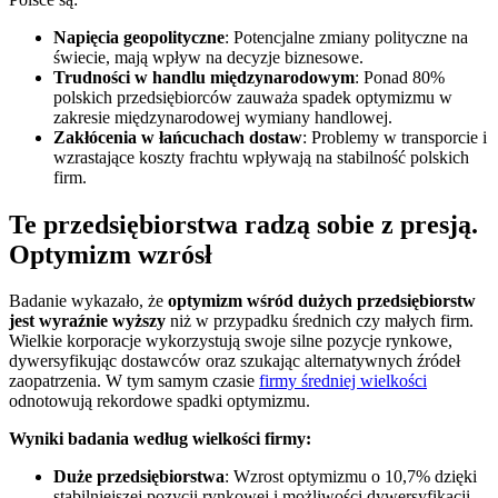
Napięcia geopolityczne
: Potencjalne zmiany polityczne na
świecie, mają wpływ na decyzje biznesowe.
Trudności w handlu międzynarodowym
: Ponad 80%
polskich przedsiębiorców zauważa spadek optymizmu w
zakresie międzynarodowej wymiany handlowej.
Zakłócenia w łańcuchach dostaw
: Problemy w transporcie i
wzrastające koszty frachtu wpływają na stabilność polskich
firm.
Te przedsiębiorstwa radzą sobie z presją.
Optymizm wzrósł
Badanie wykazało, że
optymizm wśród dużych przedsiębiorstw
jest wyraźnie wyższy
niż w przypadku średnich czy małych firm.
Wielkie korporacje wykorzystują swoje silne pozycje rynkowe,
dywersyfikując dostawców oraz szukając alternatywnych źródeł
zaopatrzenia. W tym samym czasie
firmy średniej wielkości
odnotowują rekordowe spadki optymizmu.
Wyniki badania według wielkości firmy:
Duże przedsiębiorstwa
: Wzrost optymizmu o 10,7% dzięki
stabilniejszej pozycji rynkowej i możliwości dywersyfikacji