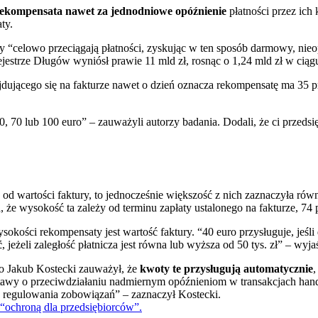
ekompensata nawet za jednodniowe opóźnienie
płatności przez ich
ty.
zy “celowo przeciągają płatności, zyskując w ten sposób darmowy, ni
jestrze Długów wyniósł prawie 11 mld zł, rosnąc o 1,24 mld zł w ciąg
dującego się na fakturze nawet o dzień oznacza rekompensatę ma 35 pr
0 lub 100 euro” – zauważyli autorzy badania. Dodali, że ci przedsięb
 od wartości faktury, to jednocześnie większość z nich zaznaczyła ró
e wysokość ta zależy od terminu zapłaty ustalonego na fakturze, 74 p
kości rekompensaty jest wartość faktury. “40 euro przysługuje, jeśli d
ć
, jeżeli zaległość płatnicza jest równa lub wyższa od 50 tys. zł” – wyjaś
o Jakub Kostecki zauważył, że
kwoty te przysługują automatycznie
,
stawy o przeciwdziałaniu nadmiernym opóźnieniom w transakcjach han
o regulowania zobowiązań” – zaznaczył Kostecki.
 “ochroną dla przedsiębiorców”.