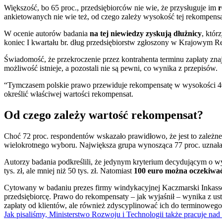
Większość, bo 65 proc., przedsiębiorców nie wie, że przysługuje im
r
ankietowanych nie wie też, od czego zależy wysokość tej rekompensa
W ocenie autorów badania
na tej niewiedzy zyskują dłużnicy
, któr
koniec I kwartału br. dług przedsiębiorstw zgłoszony w Krajowym Re
Świadomość, że przekroczenie przez kontrahenta terminu zapłaty znaj
możliwość istnieje, a pozostali nie są pewni, co wynika z przepisów.
“Tymczasem polskie prawo przewiduje rekompensatę w wysokości 40, 7
określić właściwej wartości rekompensat.
Od czego zależy wartość rekompensat?
Choć 72 proc. respondentów wskazało prawidłowo, że jest to zależne
wielokrotnego wyboru. Największa grupa wynosząca 77 proc. uznała, ż
Autorzy badania podkreślili, że jedynym kryterium decydującym o wyso
tys. zł, ale mniej niż 50 tys. zł. Natomiast
100 euro można oczekiwa
Cytowany w badaniu prezes firmy windykacyjnej Kaczmarski Inkass
przedsiębiorcę. Prawo do rekompensaty – jak wyjaśnił – wynika z u
zapłaty od klientów, ale również zdyscyplinować ich do terminoweg
Jak pisaliśmy, Ministerstwo Rozwoju i Technologii także pracuje nad