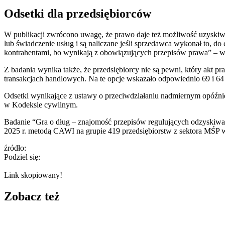
Odsetki dla przedsiębiorców
W publikacji zwrócono uwagę, że prawo daje też możliwość uzyskiwa
lub świadczenie usług i są naliczane jeśli sprzedawca wykonał to, do
kontrahentami, bo wynikają z obowiązujących przepisów prawa” – wy
Z badania wynika także, że przedsiębiorcy nie są pewni, który akt
transakcjach handlowych. Na te opcje wskazało odpowiednio 69 i 64 
Odsetki wynikające z ustawy o przeciwdziałaniu nadmiernym opóźnien
w Kodeksie cywilnym.
Badanie “Gra o dług – znajomość przepisów regulujących odzyskiwa
2025 r. metodą CAWI na grupie 419 przedsiębiorstw z sektora MŚP wś
źródło:
Podziel się:
Link skopiowany!
Zobacz też