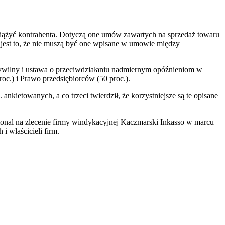
ciążyć kontrahenta. Dotyczą one umów zawartych na sprzedaż towaru
ne jest to, że nie muszą być one wpisane w umowie między
cywilny i ustawa o przeciwdziałaniu nadmiernym opóźnieniom w
oc.) i Prawo przedsiębiorców (50 proc.).
ietowanych, a co trzeci twierdził, że korzystniejsze są te opisane
onal na zlecenie firmy windykacyjnej Kaczmarski Inkasso w marcu
 właścicieli firm.