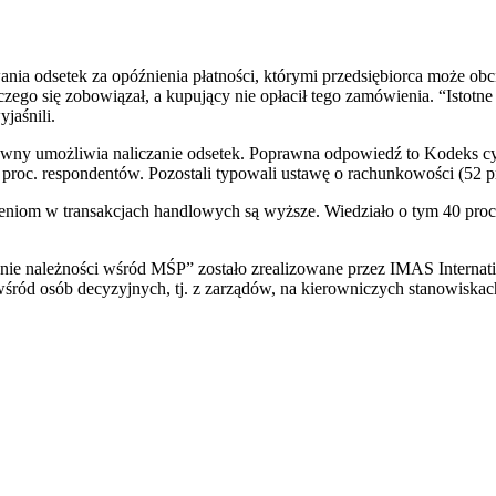
nia odsetek za opóźnienia płatności, którymi przedsiębiorca może ob
 czego się zobowiązał, a kupujący nie opłacił tego zamówienia. “Istot
jaśnili.
 prawny umożliwia naliczanie odsetek. Poprawna odpowiedź to Kodeks 
proc. respondentów. Pozostali typowali ustawę o rachunkowości (52 pr
iom w transakcjach handlowych są wyższe. Wiedziało o tym 40 proc. ank
nie należności wśród MŚP” zostało zrealizowane przez IMAS Internati
ród osób decyzyjnych, tj. z zarządów, na kierowniczych stanowiskach i