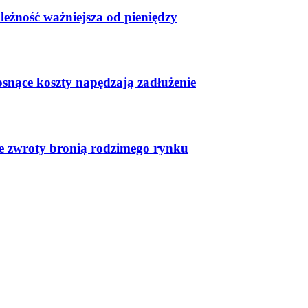
leżność ważniejsza od pieniędzy
osnące koszty napędzają zadłużenie
ste zwroty bronią rodzimego rynku