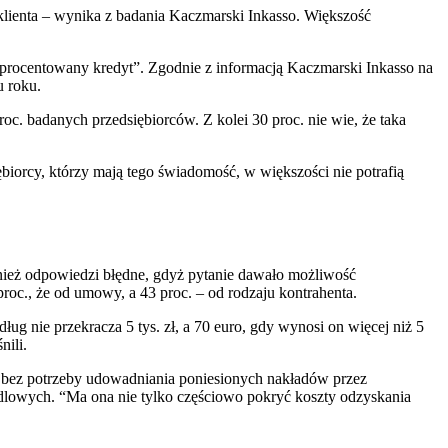
 klienta – wynika z badania Kaczmarski Inkasso. Większość
eoprocentowany kredyt”. Zgodnie z informacją Kaczmarski Inkasso na
u roku.
oc. badanych przedsiębiorców. Z kolei 30 proc. nie wie, że taka
iorcy, którzy mają tego świadomość, w większości nie potrafią
wnież odpowiedzi błędne, gdyż pytanie dawało możliwość
roc., że od umowy, a 43 proc. – od rodzaju kontrahenta.
ług nie przekracza 5 tys. zł, a 70 euro, gdy wynosi on więcej niż 5
nili.
 bez potrzeby udowadniania poniesionych nakładów przez
dlowych. “Ma ona nie tylko częściowo pokryć koszty odzyskania