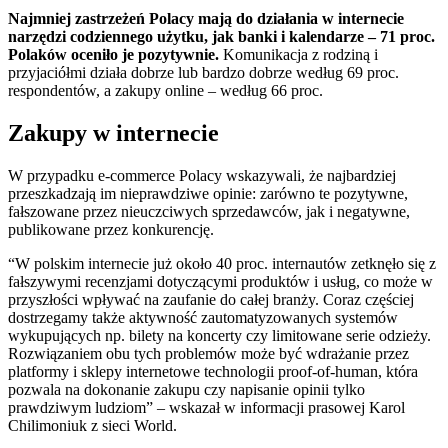
Najmniej zastrzeżeń Polacy mają do działania w internecie
narzędzi codziennego użytku, jak banki i kalendarze – 71 proc.
Polaków oceniło je pozytywnie.
Komunikacja z rodziną i
przyjaciółmi działa dobrze lub bardzo dobrze według 69 proc.
respondentów, a zakupy online – według 66 proc.
Zakupy w internecie
W przypadku e-commerce Polacy wskazywali, że najbardziej
przeszkadzają im nieprawdziwe opinie: zarówno te pozytywne,
fałszowane przez nieuczciwych sprzedawców, jak i negatywne,
publikowane przez konkurencję.
“W polskim internecie już około 40 proc. internautów zetknęło się z
fałszywymi recenzjami dotyczącymi produktów i usług, co może w
przyszłości wpływać na zaufanie do całej branży. Coraz częściej
dostrzegamy także aktywność zautomatyzowanych systemów
wykupujących np. bilety na koncerty czy limitowane serie odzieży.
Rozwiązaniem obu tych problemów może być wdrażanie przez
platformy i sklepy internetowe technologii proof-of-human, która
pozwala na dokonanie zakupu czy napisanie opinii tylko
prawdziwym ludziom” – wskazał w informacji prasowej Karol
Chilimoniuk z sieci World.