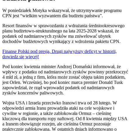
W poniedziałek Motyka wskazywał, że utrzymywanie programu
CPN jest “wielkim wyzwaniem dla budżetu państwa”.
Resort finansów w sprawozdaniu z wdrażania średniookresowego
planu budżetowo-strukturalnego na lata 2025-2028 wskazał, że
podatek od nadmiarowych zysków ma zniwelować ubytek
dochodów budżetowych wynikający z wdrożenia pakietu CPN.
Finanse Polski pod presją. Drugi najwyższy deficyt w historii,
dowiedz się więcej!
Pod koniec kwietnia minister Andrzej Domański informował, że
wpływy z podatku od nadmiarowych zysków powinny przekroczyć
4 mld zł, a jedną z firm, która może zostać objęta takim podatkiem,
jest Orlen. Wcześniej, bo pod koniec marca premier Donald Tusk
zapowiedział, że rząd wprowadzi podatek od nadmiarowych
zysków koncernów paliwowych.
Wojna USA i Izraela przeciwko Iranowi trwa od 28 lutego. W
odpowiedzi armia Iranu prowadziła ataki na cele wojskowe i
cywilne w regionie, a także zablokowała Ormuz – cieśninę
kluczową dla transportu ropy naftowej. Od 8 kwietnia między USA
a Iranem obowiązuje rozejm, ale cieśnina Ormuz pozostaje
praktycznie zablokowana. W ostatnich dniach informowano o