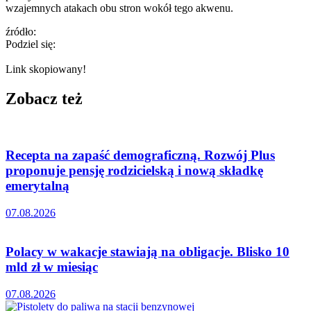
wzajemnych atakach obu stron wokół tego akwenu.
źródło:
Podziel się:
Link skopiowany!
Zobacz też
Recepta na zapaść demograficzną. Rozwój Plus
proponuje pensję rodzicielską i nową składkę
emerytalną
07.08.2026
Polacy w wakacje stawiają na obligacje. Blisko 10
mld zł w miesiąc
07.08.2026