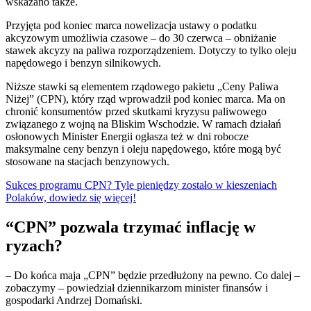
wskazano także.
Przyjęta pod koniec marca nowelizacja ustawy o podatku
akcyzowym umożliwia czasowe – do 30 czerwca – obniżanie
stawek akcyzy na paliwa rozporządzeniem. Dotyczy to tylko oleju
napędowego i benzyn silnikowych.
Niższe stawki są elementem rządowego pakietu „Ceny Paliwa
Niżej” (CPN), który rząd wprowadził pod koniec marca. Ma on
chronić konsumentów przed skutkami kryzysu paliwowego
związanego z wojną na Bliskim Wschodzie. W ramach działań
osłonowych Minister Energii ogłasza też w dni robocze
maksymalne ceny benzyn i oleju napędowego, które mogą być
stosowane na stacjach benzynowych.
Sukces programu CPN? Tyle pieniędzy zostało w kieszeniach
Polaków, dowiedz się więcej!
“CPN” pozwala trzymać inflację w
ryzach?
– Do końca maja „CPN” będzie przedłużony na pewno. Co dalej –
zobaczymy – powiedział dziennikarzom minister finansów i
gospodarki Andrzej Domański.