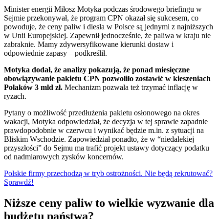
Minister energii Miłosz Motyka podczas środowego briefingu w
Sejmie przekonywał, że program CPN okazał się sukcesem, co
powoduje, że ceny paliw i diesla w Polsce są jednymi z najniższych
w Unii Europejskiej. Zapewnił jednocześnie, że paliwa w kraju nie
zabraknie. Mamy zdywersyfikowane kierunki dostaw i
odpowiednie zapasy – podkreślił.
Motyka dodał, że analizy pokazują, że ponad miesięczne
obowiązywanie pakietu CPN pozwoliło zostawić w kieszeniach
Polaków 3 mld zł.
Mechanizm pozwala też trzymać inflację w
ryzach.
Pytany o możliwość przedłużenia pakietu osłonowego na okres
wakacji, Motyka odpowiedział, że decyzja w tej sprawie zapadnie
prawdopodobnie w czerwcu i wynikać będzie m.in. z sytuacji na
Bliskim Wschodzie. Zapowiedział ponadto, że w “niedalekiej
przyszłości” do Sejmu ma trafić projekt ustawy dotyczący podatku
od nadmiarowych zysków koncernów.
Polskie firmy przechodzą w tryb ostrożności. Nie będą rekrutować?
Sprawdź!
Niższe ceny paliw to wielkie wyzwanie dla
budżetu państwa?