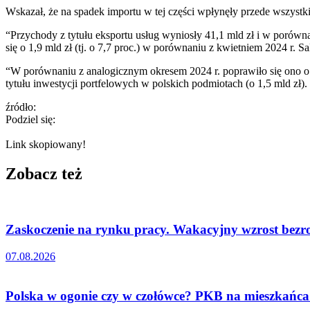
Wskazał, że na spadek importu w tej części wpłynęły przede wszystk
“Przychody z tytułu eksportu usług wyniosły 41,1 mld zł i w porówna
się o 1,9 mld zł (tj. o 7,7 proc.) w porównaniu z kwietniem 2024 r
“W porównaniu z analogicznym okresem 2024 r. poprawiło się ono 
tytułu inwestycji portfelowych w polskich podmiotach (o 1,5 mld zł
źródło:
Podziel się:
Link skopiowany!
Zobacz też
Zaskoczenie na rynku pracy. Wakacyjny wzrost bezro
07.08.2026
Polska w ogonie czy w czołówce? PKB na mieszkańca