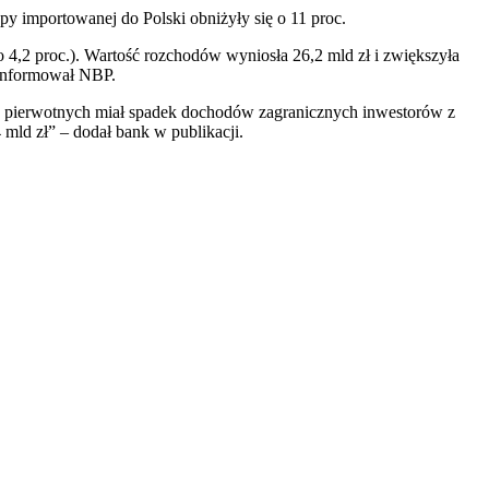
y importowanej do Polski obniżyły się o 11 proc.
o 4,2 proc.). Wartość rozchodów wyniosła 26,2 mld zł i zwiększyła
poinformował NBP.
w pierwotnych miał spadek dochodów zagranicznych inwestorów z
mld zł” – dodał bank w publikacji.