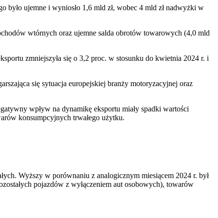
go było ujemne i wyniosło 1,6 mld zł, wobec 4 mld zł nadwyżki w
o dochodów wtórnych oraz ujemne salda obrotów towarowych (4,0 mld
ortu zmniejszyła się o 3,2 proc. w stosunku do kwietnia 2024 r. i
szająca się sytuacja europejskiej branży motoryzacyjnej oraz
negatywny wpływ na dynamikę eksportu miały spadki wartości
owarów konsumpcyjnych trwałego użytku.
ałych. Wyższy w porównaniu z analogicznym miesiącem 2024 r. był
 pozostałych pojazdów z wyłączeniem aut osobowych), towarów