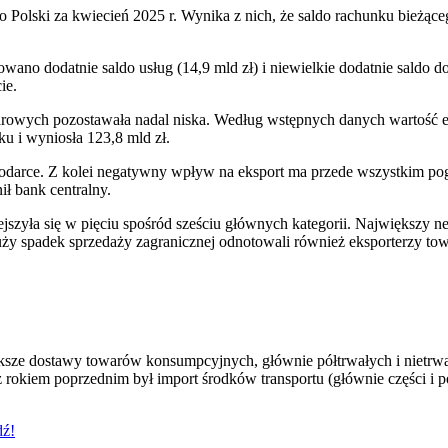
 Polski za kwiecień 2025 r. Wynika z nich, że saldo rachunku bieżące
owano dodatnie saldo usług (14,9 mld zł) i niewielkie dodatnie sald
ie.
rowych pozostawała nadal niska. Według wstępnych danych wartość eksp
ku i wyniosła 123,8 mld zł.
darce. Z kolei negatywny wpływ na eksport ma przede wszystkim pogar
ił bank centralny.
jszyła się w pięciu spośród sześciu głównych kategorii. Największy 
ży spadek sprzedaży zagranicznej odnotowali również eksporterzy t
ksze dostawy towarów konsumpcyjnych, głównie półtrwałych i nietrw
 rokiem poprzednim był import środków transportu (głównie części i
dź!