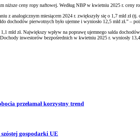
im niższe ceny ropy naftowej. Według NBP w kwietniu 2025 r. ceny rop
niu z analogicznym miesiącem 2024 r. zwiększyły się o 1,7 mld zł (tj. 
. Saldo dochodów pierwotnych było ujemne i wyniosło 12,5 mld zł.” – 
o 1,1 mld zł. Największy wpływ na poprawę ujemnego salda dochodó
). Dochody inwestorów bezpośrednich w kwietniu 2025 r. wyniosły 13,4 
bocia przełamał korzystny trend
 szóstej gospodarki UE