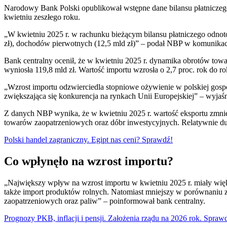
Narodowy Bank Polski opublikował wstępne dane bilansu płatniczego
kwietniu zeszłego roku.
„W kwietniu 2025 r. w rachunku bieżącym bilansu płatniczego odnot
zł), dochodów pierwotnych (12,5 mld zł)” – podał NBP w komunikac
Bank centralny ocenił, że w kwietniu 2025 r. dynamika obrotów towa
wyniosła 119,8 mld zł. Wartość importu wzrosła o 2,7 proc. rok do ro
„Wzrost importu odzwierciedla stopniowe ożywienie w polskiej gospo
zwiększająca się konkurencja na rynkach Unii Europejskiej” – wyjaśn
Z danych NBP wynika, że w kwietniu 2025 r. wartość eksportu zmnie
towarów zaopatrzeniowych oraz dóbr inwestycyjnych. Relatywnie du
Polski handel zagraniczny. Egipt nas ceni? Sprawdź!
Co wpłynęło na wzrost importu?
„Największy wpływ na wzrost importu w kwietniu 2025 r. miały wię
także import produktów rolnych. Natomiast mniejszy w porównaniu z
zaopatrzeniowych oraz paliw” – poinformował bank centralny.
Prognozy PKB, inflacji i pensji. Założenia rządu na 2026 rok. Spraw