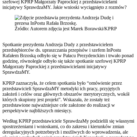
szefowej KPRP Małgorzaty Paprockiej z przedstawicielami
inicjatywy SprawdzaMY. Jakie wnioski wyciągnięto z rozmów?
Źródło: Autorem zdjęcia jest Marek Borawski/KPRP
Spotkanie prezydenta Andrzeja Dudy z przedstawicielem
przedsiębiorców ds. upraszczania przepisów i szefem InPostu
Rafałem Brzoską odbyło się w Pałacu Prezydenckim i trwało ponad
godzinę, równolegle odbyło się także spotkanie szefowej KPRP
Małgorzaty Paprockiej z przedstawicielami inicjatywy
SprawdzaMY.
KPRP zaznaczyła, że celem spotkania było “omówienie przez
przedstawicieli SprawdzaMY metodyki ich pracy, przyjętych
założeń i celów oraz głównych obszarów merytorycznych, wokół
których skupiony jest projekt”. Wskazała, że zostały też
przedstawione najważniejsze cele założone do realizacji w
perspektywie najbliższych miesięcy.
Według KPRP przedstawiciele SprawdzaMy podzielili się własnymi
spostrzeżeniami i wnioskami, co do zakresu i kierunków zmian
deregulacyjnych potrzebnych i możliwych do wprowadzenia, ale