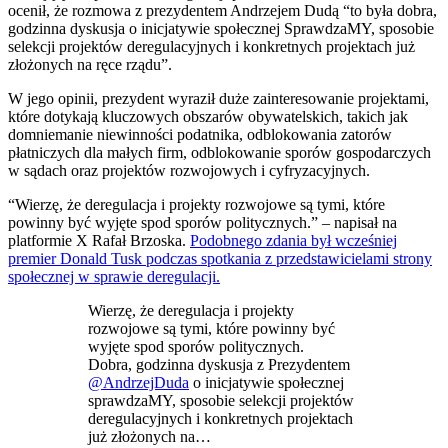
ocenił, że rozmowa z prezydentem Andrzejem Dudą “to była dobra,
godzinna dyskusja o inicjatywie społecznej SprawdzaMY, sposobie
selekcji projektów deregulacyjnych i konkretnych projektach już
złożonych na ręce rządu”.
W jego opinii, prezydent wyraził duże zainteresowanie projektami,
które dotykają kluczowych obszarów obywatelskich, takich jak
domniemanie niewinności podatnika, odblokowania zatorów
płatniczych dla małych firm, odblokowanie sporów gospodarczych
w sądach oraz projektów rozwojowych i cyfryzacyjnych.
“Wierzę, że deregulacja i projekty rozwojowe są tymi, które
powinny być wyjęte spod sporów politycznych.” – napisał na
platformie X Rafał Brzoska.
Podobnego zdania był wcześniej
premier Donald Tusk podczas spotkania z przedstawicielami strony
społecznej w sprawie deregulacji.
Wierzę, że deregulacja i projekty
rozwojowe są tymi, które powinny być
wyjęte spod sporów politycznych.
Dobra, godzinna dyskusja z Prezydentem
@AndrzejDuda
o inicjatywie społecznej
sprawdzaMY, sposobie selekcji projektów
deregulacyjnych i konkretnych projektach
już złożonych na…