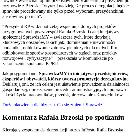
również wysłuchali opinii przedstawicieli Kancelarii, a prezydent po
rozmowie z Brzoską “wyraził nadzieję, że proces deregulacji będzie
sprawnie procedowany nie tylko przed wyborami prezydenckimi,
ale również po nich”.
“Prezydent RP widzi potrzebę wspierania dobrych projektów
przygotowanych przez zespół Rafała Brzoski i całej inicjatywy
społecznej SprawdzaMY – zwłaszcza tych, które dotykają
kluczowych obszarów, takich jak: domniemanie niewinności
podatnika, odblokowanie zatorów płatniczych dla małych firm,
odblokowanie sporów gospodarczych w sądach oraz projekty
rozwojowe i cyfryzacyjne” – przekazała w komunikacie po
zakończeniu spotkania KPRP.
Jak przypomniano,
SprawdzaMY to inicjatywa przedsiębiorców,
ekspertów i obywateli, którzy tworzą propozycje deregulacyjne.
Deklarują oni, że ich celem jest ułatwienie prowadzenia działalności
gospodarczej, uproszczenie procedur administracyjnych i poprawa
jakości życia pracowników, przedsiębiorców, ale też urzędników.
Duże ułatwienia dla biznesu. Co się zmieni? Sprawdź!
Komentarz Rafała Brzoski po spotkaniu
Kierujący zespołem ds. deregulacji prezes InPostu Rafał Brzoska