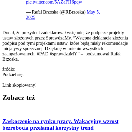
pic.twitter.com/5AZaFH6pqw
— Rafał Brzoska (@RBrzoska)
May 5,
2025
Dodał, że prezydent zadeklarował wstępnie, że podpisze projekty
ustaw złożonych przez SprawdzaMy. “Wstępna deklaracja złożenia
podpisu pod tymi projektami ustaw, które będą miały rekomendacje
inicjatywy społecznej. Dziękuję w imieniu wszystkich
zaangażowanych. #PAD #sprawdzaMY” – podsumował Rafał
Brzoska.
źródło:
Podziel się:
Link skopiowany!
Zobacz też
Zaskoczenie na rynku pracy. Wakacyjny wzrost
bezrobocia przełamał korzystny trend