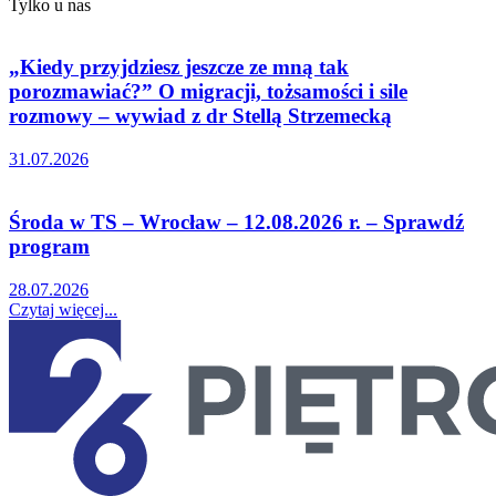
Tylko u nas
„Kiedy przyjdziesz jeszcze ze mną tak
porozmawiać?” O migracji, tożsamości i sile
rozmowy – wywiad z dr Stellą Strzemecką
31.07.2026
Środa w TS – Wrocław – 12.08.2026 r. – Sprawdź
program
28.07.2026
Czytaj więcej...