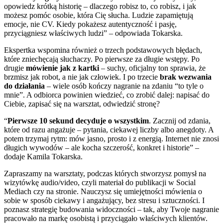
opowiedz krótką historię – dlaczego robisz to, co robisz, i jak
możesz pomóc osobie, która Cię słucha. Ludzie zapamiętują
emocje, nie CV. Kiedy pokażesz autentyczność i pasję,
przyciągniesz właściwych ludzi” – odpowiada Tokarska.
Ekspertka wspomina również o trzech podstawowych błędach,
które zniechęcają słuchaczy. Po pierwsze za długie wstępy. Po
drugie
mówienie jak z kartki
– suchy, oficjalny ton sprawia, że
brzmisz jak robot, a nie jak człowiek. I po trzecie
brak wezwania
do działania
– wiele osób kończy nagranie na zdaniu “to tyle o
mnie”. A odbiorca powinien wiedzieć, co zrobić dalej: napisać do
Ciebie, zapisać się na warsztat, odwiedzić stronę?
“
Pierwsze 10 sekund decyduje o wszystkim
. Zacznij od zdania,
które od razu angażuje – pytania, ciekawej liczby albo anegdoty. A
potem trzymaj rytm: mów jasno, prosto i z energią. Internet nie znosi
długich wywodów – ale kocha szczerość, konkret i historie” –
dodaje Kamila Tokarska.
Zapraszamy na warsztaty, podczas których stworzysz pomysł na
wizytówkę audio/video, czyli materiał do publikacji w Social
Mediach czy na stronie. Nauczysz się umiejętności mówienia o
sobie w sposób ciekawy i angażujący, bez stresu i sztuczności. I
poznasz strategię budowania widoczności – tak, aby Twoje nagranie
pracowało na markę osobistą i przyciągało właściwych klientów.