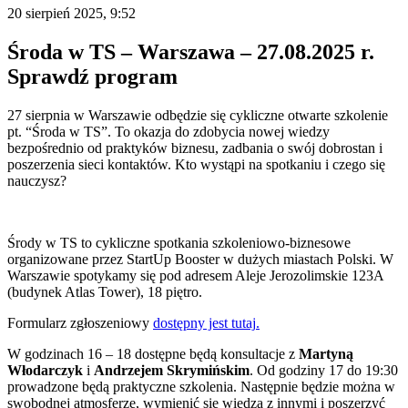
20 sierpień 2025, 9:52
Środa w TS – Warszawa – 27.08.2025 r.
Sprawdź program
27 sierpnia w Warszawie odbędzie się cykliczne otwarte szkolenie
pt. “Środa w TS”. To okazja do zdobycia nowej wiedzy
bezpośrednio od praktyków biznesu, zadbania o swój dobrostan i
poszerzenia sieci kontaktów. Kto wystąpi na spotkaniu i czego się
nauczysz?
Środy w TS to cykliczne spotkania szkoleniowo-biznesowe
organizowane przez StartUp Booster w dużych miastach Polski. W
Warszawie spotykamy się pod adresem Aleje Jerozolimskie 123A
(budynek Atlas Tower), 18 piętro.
Formularz zgłoszeniowy
dostępny jest
tutaj
.
W godzinach 16 – 18 dostępne będą konsultacje z
Martyną
Włodarczyk
i
Andrzejem Skrymińskim
. Od godziny 17 do 19:30
prowadzone będą praktyczne szkolenia. Następnie będzie można w
swobodnej atmosferze, wymienić się wiedzą z innymi i poszerzyć