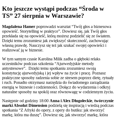
Kto jeszcze wystąpi podczas “Środa w
TS” 27 sierpnia w Warszawie?
Magdalena Hamer
poprowadzi warsztat “Twój głos a biznesowa
opowieść. Storytelling w praktyce”. Dowiesz się, jak Twój głos
przekłada się na opowieść, którą możesz podzielić się ze światem.
Dzięki temu zrozumiesz jak zwiększyć skuteczność, zachowując
własną prawdę. Nauczysz się też jak szukać swojej opowieści i
realizować ją w biznesie.
W tym samym czasie Karolina Milik zadba o głęboki relaks
uczestników podczas szkolenia “Ajurwedyjskie metody
antystresowe”. Dzięki temu spotkaniu zrozumiesz swoją
konstytucję ajurwedyjską i jej wpływ na życie i pracę. Poznasz
praktyczne sposoby radzenia sobie ze stresem poprzez dietę, rytuały
i ruch. Ponadto otrzymasz narzędzia do świadomego zarządzania
energią w biznesie i codzienności. Dołącz do wydarzenia i odkryj
naturalne sposoby na spokój oraz równowagę w codziennym życiu.
Następnie od godziny 18:00
Anna i Alex Długołeckie
,
twórczynie
marki Absolut Dimension
podzielą się inspiracją i wiedzą podczas
spotkania “Z Afryki do opery, z opery do butiku: jak stworzyć
markę, która ma duszę”. Dowiesz się, jak stworzyć markę, która