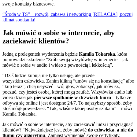
swoje kontakty biznesowe.
“Środa w TS” – rozwój, zabawa i networking [RELACJA], poczuj
klimat spotkania!
Jak mówić o sobie w internecie, aby
zaciekawić klientów?
Jedną z prelegentek wydarzenia będzie
Kamila Tokarska
, która
poprowadzi szkolenie “Zrób swoją wizytówkę w internecie – jak
mówić o sobie w audio i wideo z pewnością i lekkością”.
“Dziś ludzie kupują nie tylko usługę, ale przede
wszystkim człowieka. Zanim klikną “umów się na konsultację” albo
“kup teraz”, chcą usłyszeć Twój głos, zobaczyć, jak mówisz,
poczuć, czy jesteś osobą, której mogą zaufać. Wizytówka audio lub
video działa jak
pierwsze spotkanie w drzwiach biura
– tylko że
odbywa się online i jest dostępne 24/7. To najszybszy sposób, żeby
ktoś mógł powiedzieć: “Tak, właśnie takiej osoby szukam” – mówi
Kamila Tokarska.
Jak mówić o sobie w internecie, aby zaciekawić ludzi i przyciągnąć
klientów? “Najważniejsze jest, żeby mówić
do człowieka, a nie do
tłumu czy algorytmu
. Zamiast wymieniać swoje certyfikaty,