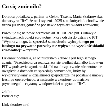
Co się zmieniło?
Doradca podatkowy, partner w Gekko Taxens, Marta Szafarowska,
tłumaczy w “Rz”, że od 1 stycznia 2025 r. niektórych dochodów nie
trzeba już uwzględniać w podstawie wymiaru składki zdrowotnej.
Powołuje się na nowe brzmienie art. 81 ust. 2zd pkt 3 ustawy o
świadczeniach opieki zdrowotnej, który odsyła do ustawy o PIT.
“Wynika z niego, że
sprzedaż samochodu wykupionego po
leasingu na prywatne potrzeby nie wpływa na wysokość składki
zdrowotnej
” – czytamy.
Dziennik podkreśla, że Ministerstwo Zdrowia jest tego samego
zdania. “Przedsiębiorca rozliczający się według skali albo liniowym
PIT w podstawie wymiaru składki na ubezpieczenie zdrowotne nie
uwzględnia dochodu ze sprzedaży samochodu, który był
wykorzystywany w działalności gospodarczej na podstawie umowy
leasingu operacyjnego, a następnie wykupiony do majątku
prywatnego” – czytamy w odpowiedzi na pytanie “Rz”.
źródło:
Podziel się:
Link skopiowany!