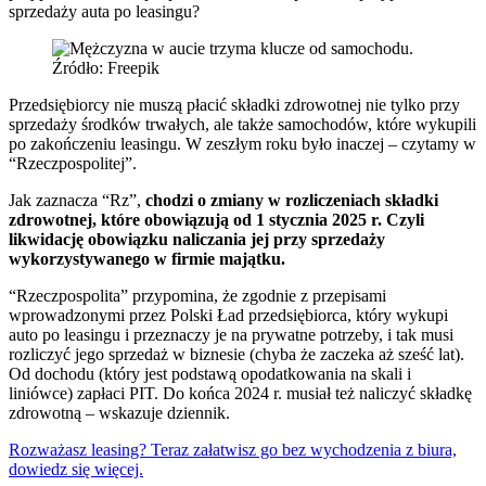
sprzedaży auta po leasingu?
Źródło: Freepik
Przedsiębiorcy nie muszą płacić składki zdrowotnej nie tylko przy
sprzedaży środków trwałych, ale także samochodów, które wykupili
po zakończeniu leasingu. W zeszłym roku było inaczej – czytamy w
“Rzeczpospolitej”.
Jak zaznacza “Rz”,
chodzi o zmiany w rozliczeniach składki
zdrowotnej, które obowiązują od 1 stycznia 2025 r. Czyli
likwidację obowiązku naliczania jej przy sprzedaży
wykorzystywanego w firmie majątku.
“Rzeczpospolita” przypomina, że zgodnie z przepisami
wprowadzonymi przez Polski Ład przedsiębiorca, który wykupi
auto po leasingu i przeznaczy je na prywatne potrzeby, i tak musi
rozliczyć jego sprzedaż w biznesie (chyba że zaczeka aż sześć lat).
Od dochodu (który jest podstawą opodatkowania na skali i
liniówce) zapłaci PIT. Do końca 2024 r. musiał też naliczyć składkę
zdrowotną – wskazuje dziennik.
Rozważasz leasing? Teraz załatwisz go bez wychodzenia z biura,
dowiedz się więcej.