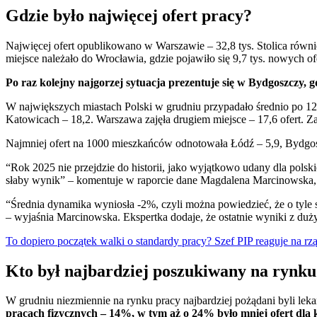
Gdzie było najwięcej ofert pracy?
Najwięcej ofert opublikowano w Warszawie – 32,8 tys. Stolica równi
miejsce należało do Wrocławia, gdzie pojawiło się 9,7 tys. nowych of
Po raz kolejny najgorzej sytuacja prezentuje się w Bydgoszczy, 
W największych miastach Polski w grudniu przypadało średnio po 12
Katowicach – 18,2. Warszawa zajęła drugiem miejsce – 17,6 ofert. Za
Najmniej ofert na 1000 mieszkańców odnotowała Łódź – 5,9, Bydgosz
“Rok 2025 nie przejdzie do historii, jako wyjątkowo udany dla polsk
słaby wynik” – komentuje w raporcie dane Magdalena Marcinowska, 
“Średnia dynamika wyniosła -2%, czyli można powiedzieć, że o tyle 
– wyjaśnia Marcinowska. Ekspertka dodaje, że ostatnie wyniki z duż
To dopiero początek walki o standardy pracy? Szef PIP reaguje na rz
Kto był najbardziej poszukiwany na rynku
W grudniu niezmiennie na rynku pracy najbardziej pożądani byli lek
pracach fizycznych – 14%, w tym aż o 24% było mniej ofert dla