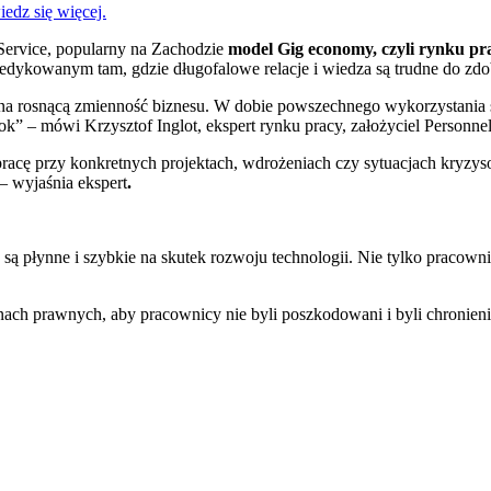
edz się więcej.
 Service, popularny na Zachodzie
model Gig economy, czyli rynku pr
 dedykowanym tam, gdzie długofalowe relacje i wiedza są trudne do z
a rosnącą zmienność biznesu. W dobie powszechnego wykorzystania szt
k” – mówi Krzysztof Inglot, ekspert rynku pracy, założyciel Personnel
pracę przy konkretnych projektach, wdrożeniach czy sytuacjach kryzys
 – wyjaśnia ekspert
.
są płynne i szybkie na skutek rozwoju technologii. Nie tylko pracown
ach prawnych, aby pracownicy nie byli poszkodowani i byli chronieni