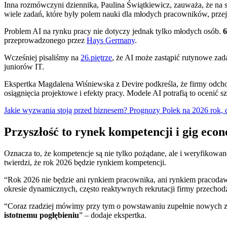
Inna rozmówczyni dziennika, Paulina Świątkiewicz, zauważa, że na 
wiele zadań, które były polem nauki dla młodych pracowników, przej
Problem AI na rynku pracy nie dotyczy jednak tylko młodych osób.
6
przeprowadzonego przez
Hays Germany
.
Wcześniej pisaliśmy na
26.piętrze
, że AI może zastąpić rutynowe zada
juniorów IT.
Ekspertka Magdalena Wiśniewska z Devire podkreśla, że firmy odchodz
osiągnięcia projektowe i efekty pracy. Modele AI potrafią to ocenić s
Jakie wyzwania stoją przed biznesem? Prognozy Polek na 2026 rok, d
Przyszłość to rynek kompetencji i gig eco
Oznacza to, że kompetencje są nie tylko pożądane, ale i weryfikow
twierdzi, że rok 2026 będzie rynkiem kompetencji.
“Rok 2026 nie będzie ani rynkiem pracownika, ani rynkiem pracoda
okresie dynamicznych, często reaktywnych rekrutacji firmy przecho
“Coraz rzadziej mówimy przy tym o powstawaniu zupełnie nowych z
istotnemu pogłębieniu
” – dodaje ekspertka.