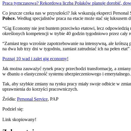
Praca tymczasowa? Rekordowa liczba Polaków planuje dorobić, dowi
Co jeszcze czeka nas w przyszłości? Jak wskazują eksperci Personal
Polsce.
Według specjalistów praca na etacie może stać się luksusem
“Gig Economy nie jest buntem przeciwko etatowi, lecz odpowiedzią n
określonych kompetencji w trybie 40 godzin tygodniowo przez cały ro
“Zamiast tego wzrośnie zapotrzebowanie na intensywną, ale krótszą 
na dwa lub trzy dni w tygodniu, zamiast zatrudniać ich na pełen etat”
Poznaj 10 wad i zalet gig economy!
Jak można zauważyć rynek pracy przechodzi transformację, a zmiany 
w dbaniu o elastyczność systemu ubezpieczeniowego i emerytalnego.
Tak, aby szybkie zmiany na rynku pracy miały swoje odbicie w zmian
uprawnienia do korzyści pracowniczych.
Źródła:
Personal Service
, PAP
Podziel się:
Link skopiowany!