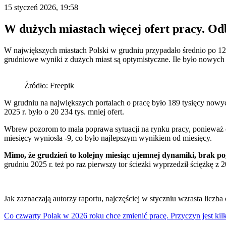
15 styczeń 2026, 19:58
W dużych miastach więcej ofert pracy. Odb
W największych miastach Polski w grudniu przypadało średnio po 12
grudniowe wyniki z dużych miast są optymistyczne. Ile było nowych 
Źródło: Freepik
W grudniu na największych portalach o pracę było 189 tysięcy now
2025 r. było o 20 234 tys. mniej ofert.
Wbrew pozorom to mała poprawa sytuacji na rynku pracy, ponieważ o
miesięcy wyniosła -9, co było najlepszym wynikiem od miesięcy.
Mimo, że grudzień to kolejny miesiąc ujemnej dynamiki, brak po
grudniu 2025 r. też po raz pierwszy tor ścieżki wyprzedził ściężkę z
Jak zaznaczają autorzy raportu, najczęściej w styczniu wzrasta licz
Co czwarty Polak w 2026 roku chce zmienić pracę. Przyczyn jest kilk