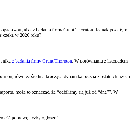
stopada – wynika z badania firmy Grant Thornton. Jednak poza tym
as czeka w 2026 roku?
wynika
z badania firmy Grant Thornton
. W porównaniu z listopadem
rnton, również średnia krocząca dynamika roczna z ostatnich trzech
 raportu, może to oznaczać, że “odbiliśmy się już od “dna””. W
ynieść poprawę liczby ogłoszeń.