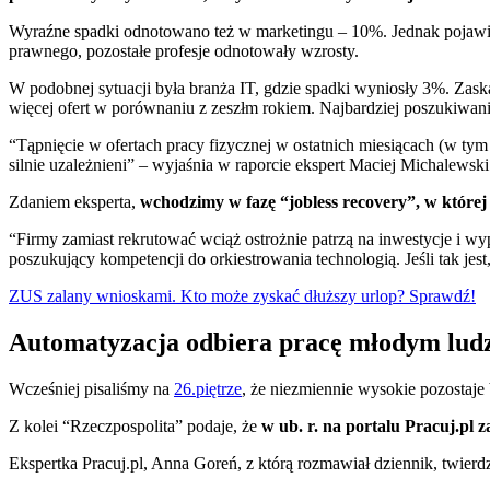
Wyraźne spadki odnotowano też w marketingu – 10%. Jednak pojawiło
prawnego, pozostałe profesje odnotowały wzrosty.
W podobnej sytuacji była branża IT, gdzie spadki wyniosły 3%. Zask
więcej ofert w porównaniu z zeszłm rokiem. Najbardziej poszukiwani 
“Tąpnięcie w ofertach pracy fizycznej w ostatnich miesiącach (w 
silnie uzależnieni” – wyjaśnia w raporcie ekspert Maciej Michalewski
Zdaniem eksperta,
wchodzimy w fazę “jobless recovery”, w której 
“Firmy zamiast rekrutować wciąż ostrożnie patrzą na inwestycje i w
poszukujący kompetencji do orkiestrowania technologią. Jeśli tak jes
ZUS zalany wnioskami. Kto może zyskać dłuższy urlop? Sprawdź!
Automatyzacja odbiera pracę młodym lud
Wcześniej pisaliśmy na
26.piętrze
, że niezmiennie wysokie pozostaje
Z kolei “Rzeczpospolita” podaje, że
w ub. r. na portalu Pracuj.pl 
Ekspertka Pracuj.pl, Anna Goreń, z którą rozmawiał dziennik, twierdzi