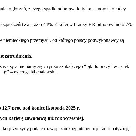
iej ogłoszeń, z czego spadki odnotowało tylko stanowisko radcy
yberbezpieczeństwa – aż o 44%. Z kolei w branży HR odnotowano o 7%
mów niemieckiego przemysłu, od którego polscy podwykonawcy są
st zatrudnienia.
się, czy zmieniamy się z rynku szukającego “rąk do pracy” w rynek
osnąć” – ostrzega Michalewski.
 12,7 proc pod koniec listopada 2025 r.
ących karierę zawodową niż rok wcześniej.
Jako przyczyny podaje rozwój sztucznej inteligencji i automatyzację.