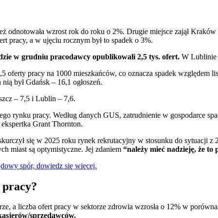
eż odnotowała wzrost rok do roku o 2%. Drugie miejsce zajął Kraków z
ert pracy, a w ujęciu rocznym był to spadek o 3%.
gdzie w grudniu pracodawcy opublikowali 2,5 tys. ofert.
W Lublinie 
,5 oferty pracy na 1000 mieszkańców, co oznacza spadek względem li
 nią był Gdańsk – 16,1 ogłoszeń.
cz – 7,5 i Lublin – 7,6.
iego rynku pracy. Według danych GUS, zatrudnienie w gospodarce spadł
ekspertka Grant Thornton.
skurczył się w 2025 roku rynek rekrutacyjny w stosunku do sytuacji z 
ych miast są optymistyczne. Jej zdaniem
“należy mieć nadzieję, że to
ądowy spór, dowiedz się więcej.
 pracy?
arze, a liczba ofert pracy w sektorze zdrowia wzrosła o 12% w porówn
 kasjerów/sprzedawców.