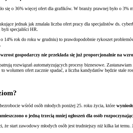
 się o 36% więcej ofert dla grafików. W branży prawnej było o 3% mn
akujące jednak jak zmalała liczba ofert pracy dla specjalistów ds. c
byli specjaliści HR.
tym o 14% rok do roku w grudniu) to prawdopodobnie rykoszet proble
.
wzrost gospodarczy nie przekłada się już proporcjonalnie na wzro
ypatrują rozwiązań automatyzujących procesy biznesowe. Zastanawiam 
t, to wolumen ofert zacznie spadać, a liczba kandydatów będzie stale r
ziom?
 bezrobocie wśród osób młodych poniżej 25. roku życia, które
wyniosło
zamieszczono o jedną trzecią mniej ogłoszeń dla osób rozpoczynaj
, że start zawodowy młodych osób jest trudniejszy niż kilka lat temu. 