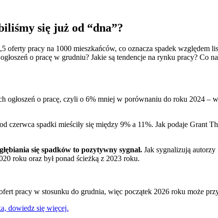
iliśmy się już od “dna”?
,5 oferty pracy na 1000 mieszkańców, co oznacza spadek względem li
ogłoszeń o pracę w grudniu? Jakie są tendencje na rynku pracy? Co n
ych ogłoszeń o pracę, czyli o 6% mniej w porównaniu do roku 2024 – 
d czerwca spadki mieściły się między 9% a 11%. Jak podaje Grant Tho
głębiania się spadków to pozytywny sygnał.
Jak sygnalizują autorzy
 2020 roku oraz był ponad ścieżką z 2023 roku.
ba ofert pracy w stosunku do grudnia, więc początek 2026 roku może prz
a, dowiedz się więcej.