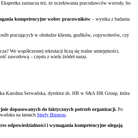
. Ekspertka zaznacza też, że oczekiwania pracodawców wzrosły, bo
ymagania kompetencyjne wobec pracowników
– wynika z badania
ę osób pracujących w obsłudze klienta, grafików, copywriterów, czy
a? We współczesnej rekrutacji liczą się realne umiejętności,
ywność zawodową – często z wielu źródeł naraz.
ertka Karolina Serwańska, dyrektor ds. HR w S&A HR Group, która
yjnie dopasowanych do faktycznych potrzeb organizacji.
Po
erwańska na łamach
Strefy Biznesu
.
zakres odpowiedzialności i wymagania kompetencyjne ulegają