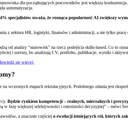
stanowiska dla początkujących pracowników jest większa konkurencja
ęła automatyzacja.
4% specjalistów uważa, że rosnąca popularność AI zwiększy w
nia z sektora HR, logistyki, finansów i administracji, a nie tylko prac
ą od analizy “stanowisk” na rzecz podejścia skills-based. Co to oznacz
zybciej i szerzej, bo analizują CV, portfolio, publikacje, wyniki i akt
owiedz się więcej.
nomy?
ane na wczesnych etapach rekrutacyjnych. Podobnego zdania jest eksp
wcy.
Będzie rynkiem kompetencji – realnych, mierzalnych i precyz
dzą w fazę większej selektywności i ostrożności decyzyjnej” – mówi S
awodów, a znacznie częściej
o ewolucji istniejących ról, których 