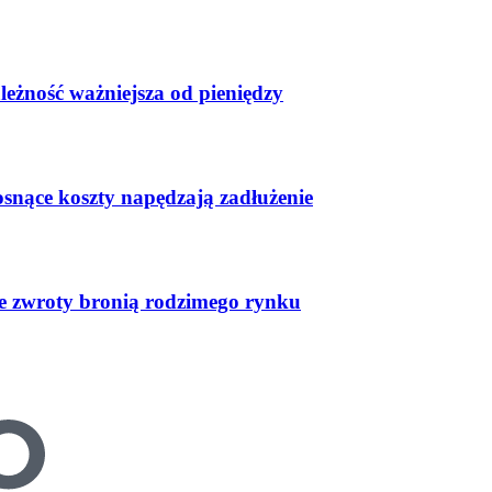
leżność ważniejsza od pieniędzy
osnące koszty napędzają zadłużenie
ste zwroty bronią rodzimego rynku