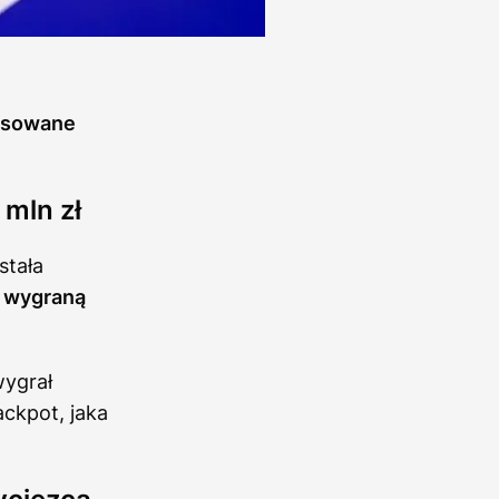
osowane
 mln zł
tała
i wygraną
wygrał
ackpot, jaka