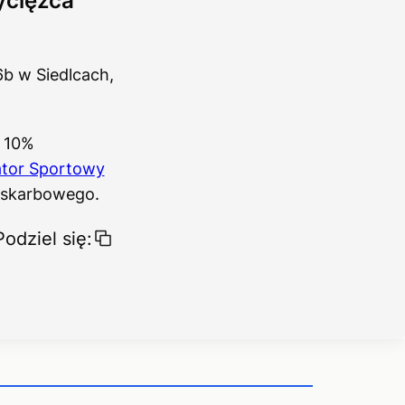
ycięzca
6b w Siedlcach,
e 10%
ator Sportowy
 skarbowego.
Podziel się: