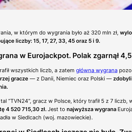
ania, w którym do wygrania było aż 320 mln zł,
wyl
jące liczby: 15, 17, 27, 33, 45 oraz 5 i 9.
rana w Eurojackpot. Polak zgarnął 4,5
rafił wszystkich liczb, a zatem
główna wygrana
pozos
trzej gracze
— z Danii, Niemiec oraz Polski —
zdobyl
ia.
al “TVN24”, gracz w Polsce, który trafił 5 z 7 liczb, 
ę 4 520 715,30 zł.
Jest to
najwyższa wygrana
Euroj
adła w Siedlcach (woj. mazowieckie).