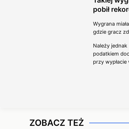
Takiej wyg
pobił reko
Wygrana miała 
gdzie gracz z
Należy jednak
podatkiem doc
przy wypłacie
ZOBACZ TEŻ