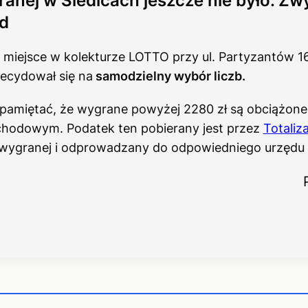
ranej w Siedlcach jeszcze nie było. Zw
rd
miejsce w kolekturze LOTTO przy ul. Partyzantów 1
decydował się na
samodzielny wybór liczb.
 pamiętać, że wygrane powyżej 2280 zł są obciążon
hodowym. Podatek ten pobierany jest przez
Totaliz
 wygranej i odprowadzany do odpowiedniego urzędu