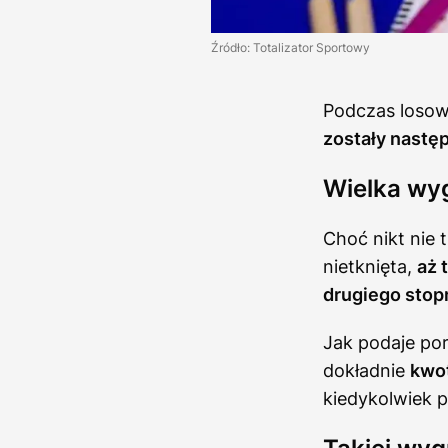
Źródło: Totalizator Sportowy
Podczas losow
zostały następu
Wielka wyg
Choć nikt nie t
nietknięta,
aż 
drugiego stopn
Jak podaje port
dokładnie
kwot
kiedykolwiek p