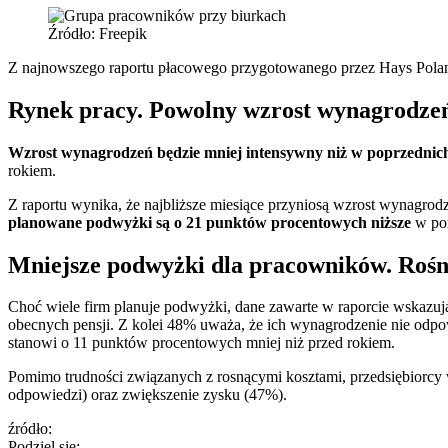
Źródło: Freepik
Z najnowszego raportu płacowego przygotowanego przez Hays Polan
Rynek pracy. Powolny wzrost wynagrodze
Wzrost wynagrodzeń będzie mniej intensywny niż w poprzednich
rokiem.
Z raportu wynika, że najbliższe miesiące przyniosą wzrost wynagrod
planowane podwyżki są o 21 punktów procentowych niższe
w por
Mniejsze podwyżki dla pracowników. Rośn
Choć wiele firm planuje podwyżki, dane zawarte w raporcie wskazu
obecnych pensji. Z kolei 48% uważa, że ich wynagrodzenie nie o
stanowi o 11 punktów procentowych mniej niż przed rokiem.
Pomimo trudności związanych z rosnącymi kosztami, przedsiębiorcy 
odpowiedzi) oraz zwiększenie zysku (47%).
źródło:
Podziel się: