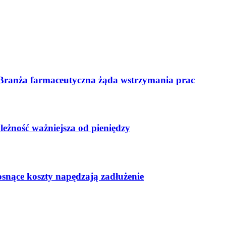
 Branża farmaceutyczna żąda wstrzymania prac
leżność ważniejsza od pieniędzy
osnące koszty napędzają zadłużenie