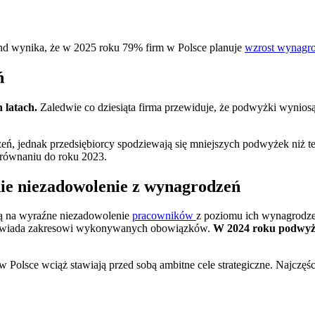
d wynika, że w 2025 roku 79% firm w Polsce planuje
wzrost wynagr
ń
 latach.
Zaledwie co dziesiąta firma przewiduje, że podwyżki wynios
zeń, jednak przedsiębiorcy spodziewają się mniejszych podwyżek niż t
ównaniu do roku 2023.
ie niezadowolenie z wynagrodzeń
ją na wyraźne niezadowolenie
pracowników
z poziomu ich wynagrodzeń
dpowiada zakresowi wykonywanych obowiązków.
W 2024 roku podwyżk
w Polsce wciąż stawiają przed sobą ambitne cele strategiczne. Najcz