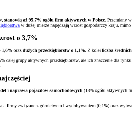
ów,
stanowią aż 95,7% ogółu firm aktywnych w Polsce.
Przemiany w t
siębiorstwa
w dużej mierze napędzają wzrost gospodarczy kraju, mimo że 
zrost o 3,7%
o 1,6%
oraz
dużych przedsiębiorstw o 1,1%.
Z kolei
liczba średnich
5% całej grupy aktywnych przedsiębiorstw, ale ich znaczenie dla rynku 
.
ajczęściej
del i naprawa pojazdów samochodowych
(18% ogółu aktywnych fi
ją firmy związane z górnictwem i wydobywaniem (0,1%) oraz wytwarz