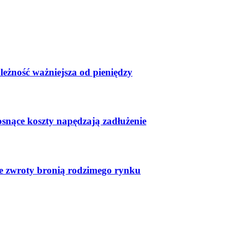
leżność ważniejsza od pieniędzy
osnące koszty napędzają zadłużenie
ste zwroty bronią rodzimego rynku