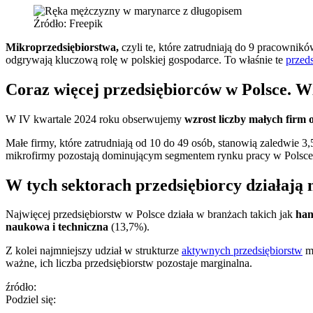
Źródło: Freepik
Mikroprzedsiębiorstwa,
czyli te, które zatrudniają do 9 pracownik
odgrywają kluczową rolę w polskiej gospodarce. To właśnie te
przed
Coraz więcej przedsiębiorców w Polsce. W
W IV kwartale 2024 roku obserwujemy
wzrost liczby małych firm 
Małe firmy, które zatrudniają od 10 do 49 osób, stanowią zaledwie 3,
mikrofirmy pozostają dominującym segmentem rynku pracy w Polsce
W tych sektorach przedsiębiorcy działają n
Najwięcej przedsiębiorstw w Polsce działa w branżach takich jak
han
naukowa i techniczna
(13,7%).
Z kolei najmniejszy udział w strukturze
aktywnych przedsiębiorstw
ma
ważne, ich liczba przedsiębiorstw pozostaje marginalna.
źródło:
Podziel się: