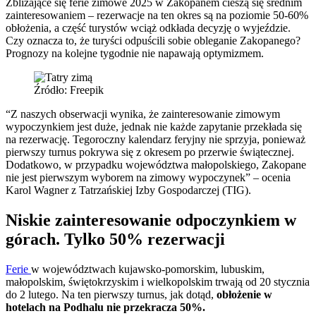
Zbliżające się ferie zimowe 2025 w Zakopanem cieszą się średnim
zainteresowaniem – rezerwacje na ten okres są na poziomie 50-60%
obłożenia, a część turystów wciąż odkłada decyzję o wyjeździe.
Czy oznacza to, że turyści odpuścili sobie obleganie Zakopanego?
Prognozy na kolejne tygodnie nie napawają optymizmem.
Źródło: Freepik
“Z naszych obserwacji wynika, że zainteresowanie zimowym
wypoczynkiem jest duże, jednak nie każde zapytanie przekłada się
na rezerwację. Tegoroczny kalendarz feryjny nie sprzyja, ponieważ
pierwszy turnus pokrywa się z okresem po przerwie świątecznej.
Dodatkowo, w przypadku województwa małopolskiego, Zakopane
nie jest pierwszym wyborem na zimowy wypoczynek” – ocenia
Karol Wagner z Tatrzańskiej Izby Gospodarczej (TIG).
Niskie zainteresowanie odpoczynkiem w
górach. Tylko 50% rezerwacji
Ferie
w województwach kujawsko-pomorskim, lubuskim,
małopolskim, świętokrzyskim i wielkopolskim trwają od 20 stycznia
do 2 lutego. Na ten pierwszy turnus, jak dotąd,
obłożenie w
hotelach na Podhalu nie przekracza 50%.