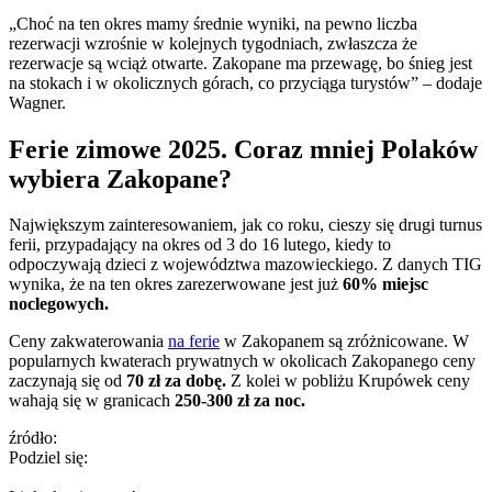
„Choć na ten okres mamy średnie wyniki, na pewno liczba
rezerwacji wzrośnie w kolejnych tygodniach, zwłaszcza że
rezerwacje są wciąż otwarte. Zakopane ma przewagę, bo śnieg jest
na stokach i w okolicznych górach, co przyciąga turystów” – dodaje
Wagner.
Ferie zimowe 2025. Coraz mniej Polaków
wybiera Zakopane?
Największym zainteresowaniem, jak co roku, cieszy się drugi turnus
ferii, przypadający na okres od 3 do 16 lutego, kiedy to
odpoczywają dzieci z województwa mazowieckiego. Z danych TIG
wynika, że na ten okres zarezerwowane jest już
60% miejsc
noclegowych.
Ceny zakwaterowania
na ferie
w Zakopanem są zróżnicowane. W
popularnych kwaterach prywatnych w okolicach Zakopanego ceny
zaczynają się od
70 zł za dobę.
Z kolei w pobliżu Krupówek ceny
wahają się w granicach
250-300 zł za noc.
źródło:
Podziel się: