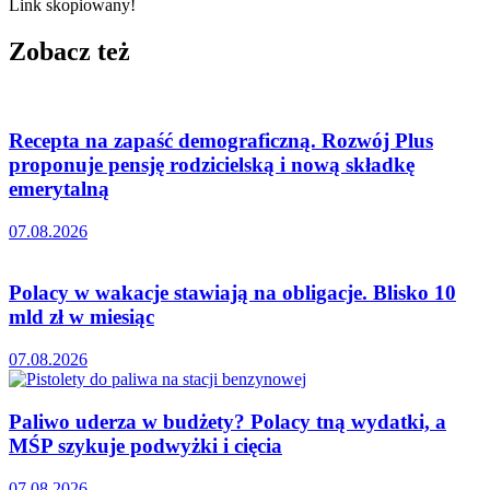
Link skopiowany!
Zobacz też
Recepta na zapaść demograficzną. Rozwój Plus
proponuje pensję rodzicielską i nową składkę
emerytalną
07.08.2026
Polacy w wakacje stawiają na obligacje. Blisko 10
mld zł w miesiąc
07.08.2026
Paliwo uderza w budżety? Polacy tną wydatki, a
MŚP szykuje podwyżki i cięcia
07.08.2026