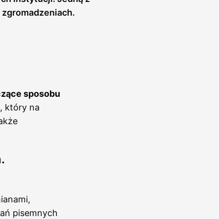
 zgromadzeniach.
czące sposobu
, który na
akże
.
ianami,
wań pisemnych