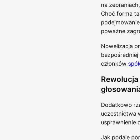
na zebraniach
Choć forma ta
podejmowanie d
poważne zagroż
Nowelizacja p
bezpośredniej
członków
spół
Rewolucja 
głosowani
Dodatkowo rzą
uczestnictwa 
usprawnienie 
Jak podaje por