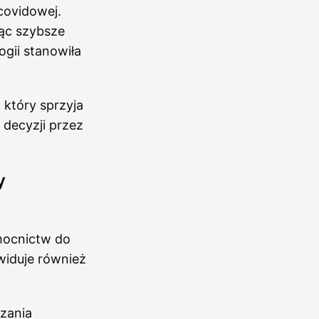
covidowej.
jąc szybsze
gii stanowiła
,
który sprzyja
decyzji przez
y
mocnictw do
widuje również
ązania