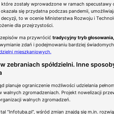
, które zostały wprowadzone w ramach specustawy 
 okazała się przydatna podczas pandemii, umożliwia
ecyzji, to w ocenie Ministerstwa Rozwoju i Technolo
enie dla przejrzystości.
rzepisów ma przywrócić
tradycyjny tryb głosowania
 wymianie zdań i podejmowaniu bardziej świadomych 
dzielni mieszkaniowych.
w zebraniach spółdzielni. Inne sposob
a
d planuje ograniczenie możliwości udzielania pełno
w walnych zgromadzeniach. Projekt nowelizacji prze
organizacji walnych zgromadzeń.
tal “Infotuba.pl”, wśród zmian znajdą się m.in. rozwi