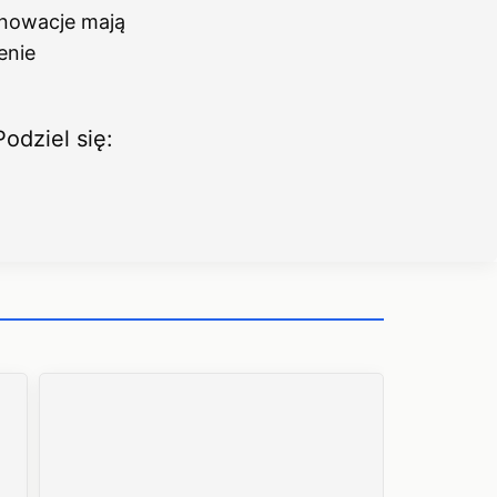
nnowacje mają
enie
Podziel się: