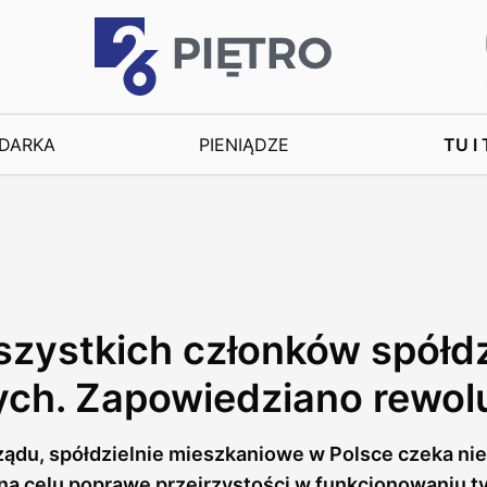
DARKA
PIENIĄDZE
TU I
zystkich członków spółdz
ch. Zapowiedziano rewol
ądu, spółdzielnie mieszkaniowe w Polsce czeka nie
a celu poprawę przejrzystości w funkcjonowaniu tyc