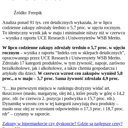
Źródło: Freepik
Analiza ponad 91 tys. cen detalicznych wykazała, że w lipcu
codzienne zakupy zdrożały średnio o 5,7 proc. w ujęciu rocznym.
To identyczny wynik jak w maju i minimalnie niższy niż w czerwcu
– wynika z raportu UCE Research i Uniwersytetów WSB Merito.
W lipcu codzienne zakupy zdrożały średnio o 5,7 proc. w ujęciu
rocznym
– wynika z raportu “Indeks cen w sklepach detalicznych”,
opracowanego przez UCE Research i Uniwersytety WSB Merito.
Zdrożało 17 kategorii produktów, w tym żywność, napoje, zarówno
bezalkoholowe, jak i alkoholowe, a także chemia gospodarcza i
artykuły dla dzieci.
W czerwcu wzrost cen zakupów wyniósł 5,8
proc., a w maju – 5,7 proc. Sama żywność zdrożała 4,9 proc.
“(…)na pierwszym miejscu w rankingu drożyzny widać art.
tłuszczowe (masło, margarynę, olej itd.), które poszły w górę o 14,2
proc. rdr. (w czerwcu 2. pozycja i podwyżka o 15,7 proc. rdr.).
Dynamikę wzrostu cen w tej kategorii zawyżają dwa produkty –
masło oraz olej ze wzrostami odpowiednio o 17,3 proc. i 18,7 proc.
rdr” – czytamy w raporcie.
Zakupy w hipermarkecie czy dyskoncie? Gdzie są najlepsze ceny?