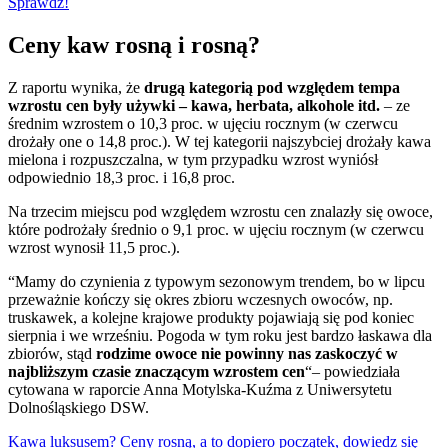
Sprawdź!
Ceny kaw rosną i rosną?
Z raportu wynika, że
drugą kategorią pod względem tempa
wzrostu cen były używki – kawa, herbata, alkohole itd.
– ze
średnim wzrostem o 10,3 proc. w ujęciu rocznym (w czerwcu
drożały one o 14,8 proc.). W tej kategorii najszybciej drożały kawa
mielona i rozpuszczalna, w tym przypadku wzrost wyniósł
odpowiednio 18,3 proc. i 16,8 proc.
Na trzecim miejscu pod względem wzrostu cen znalazły się owoce,
które podrożały średnio o 9,1 proc. w ujęciu rocznym (w czerwcu
wzrost wynosił 11,5 proc.).
“Mamy do czynienia z typowym sezonowym trendem, bo w lipcu
przeważnie kończy się okres zbioru wczesnych owoców, np.
truskawek, a kolejne krajowe produkty pojawiają się pod koniec
sierpnia i we wrześniu. Pogoda w tym roku jest bardzo łaskawa dla
zbiorów, stąd
rodzime owoce nie powinny nas zaskoczyć w
najbliższym czasie znaczącym wzrostem cen
“– powiedziała
cytowana w raporcie Anna Motylska-Kuźma z Uniwersytetu
Dolnośląskiego DSW.
Kawa luksusem? Ceny rosną, a to dopiero początek, dowiedz się