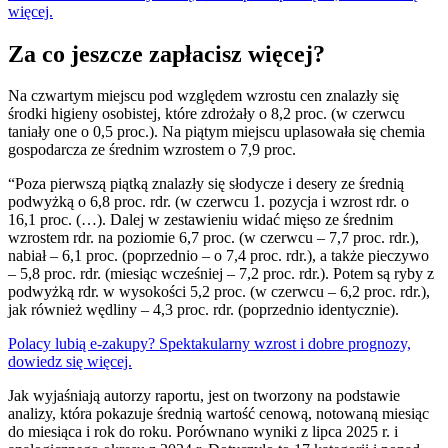
więcej.
Za co jeszcze zapłacisz więcej?
Na czwartym miejscu pod względem wzrostu cen znalazły się
środki higieny osobistej, które zdrożały o 8,2 proc. (w czerwcu
taniały one o 0,5 proc.). Na piątym miejscu uplasowała się chemia
gospodarcza ze średnim wzrostem o 7,9 proc.
“Poza pierwszą piątką znalazły się słodycze i desery ze średnią
podwyżką o 6,8 proc. rdr. (w czerwcu 1. pozycja i wzrost rdr. o
16,1 proc. (…). Dalej w zestawieniu widać mięso ze średnim
wzrostem rdr. na poziomie 6,7 proc. (w czerwcu – 7,7 proc. rdr.),
nabiał – 6,1 proc. (poprzednio – o 7,4 proc. rdr.), a także pieczywo
– 5,8 proc. rdr. (miesiąc wcześniej – 7,2 proc. rdr.). Potem są ryby z
podwyżką rdr. w wysokości 5,2 proc. (w czerwcu – 6,2 proc. rdr.),
jak również wędliny – 4,3 proc. rdr. (poprzednio identycznie).
Polacy lubią e-zakupy? Spektakularny wzrost i dobre prognozy,
dowiedz się więcej.
Jak wyjaśniają autorzy raportu, jest on tworzony na podstawie
analizy, która pokazuje średnią wartość cenową, notowaną miesiąc
do miesiąca i rok do roku. Porównano wyniki z lipca 2025 r. i