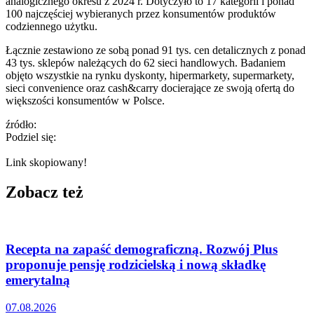
analogicznego okresu z 2024 r. Dotyczyło to 17 kategorii i ponad
100 najczęściej wybieranych przez konsumentów produktów
codziennego użytku.
Łącznie zestawiono ze sobą ponad 91 tys. cen detalicznych z ponad
43 tys. sklepów należących do 62 sieci handlowych. Badaniem
objęto wszystkie na rynku dyskonty, hipermarkety, supermarkety,
sieci convenience oraz cash&carry docierające ze swoją ofertą do
większości konsumentów w Polsce.
źródło:
Podziel się:
Link skopiowany!
Zobacz też
Recepta na zapaść demograficzną. Rozwój Plus
proponuje pensję rodzicielską i nową składkę
emerytalną
07.08.2026