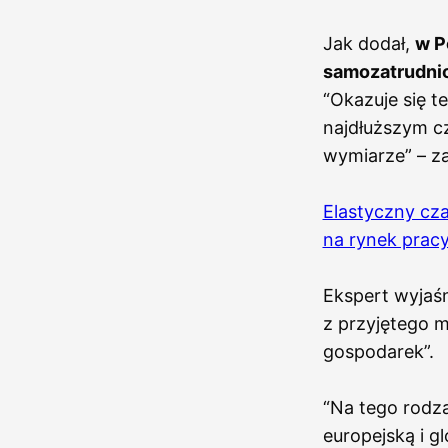
Jak dodał,
w P
samozatrudni
“Okazuje się t
najdłuższym c
wymiarze” – z
Elastyczny cza
na rynek pracy
Ekspert wyjaśn
z przyjętego 
gospodarek”.
“Na tego rodz
europejską i gl