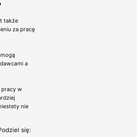
?
t także
niu za pracę
y mogą
odawcami a
 pracy w
rdziej
iestety nie
Podziel się: