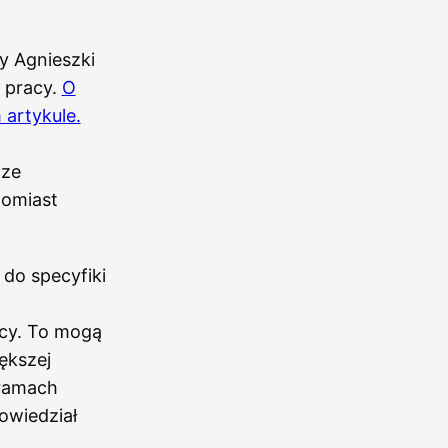
y Agnieszki
 pracy.
O
 artykule.
cze
tomiast
do specyfiki
cy. To mogą
ększej
 ramach
owiedział