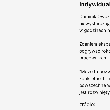
Indywidual
Dominik Owcza
niewystarczaj
w godzinach n
Zdaniem ekspe
odgrywać roko
pracownikami 
“Może to pozw
konkretnej fir
powszechne w E
jest rozwinięt
źródło: