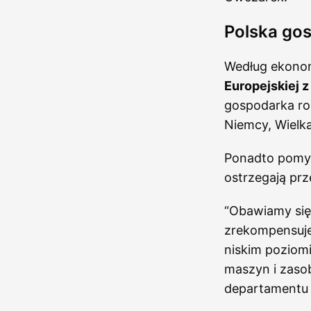
Polska gos
Według ekonom
Europejskiej 
gospodarka roz
Niemcy, Wielka
Ponadto pomys
ostrzegają prz
“Obawiamy się
zrekompensuje
niskim poziom
maszyn i zasob
departamentu p