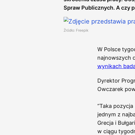
Spraw Publicznych. A czy 
Źródło: Freepik
W Polsce tygo
najnowszych da
wynikach bada
Dyrektor Progr
Owczarek powie
“Taka pozycja 
jednym z najba
Grecja i Bułgar
w ciągu tygod