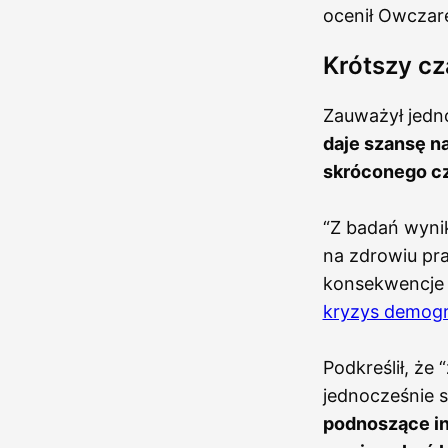
ocenił Owczar
Krótszy cz
Zauważył jedn
daje szansę n
skróconego cz
“Z badań wynik
na zdrowiu pr
konsekwencje n
kryzys demogr
Podkreślił, że
jednocześnie s
podnoszące in