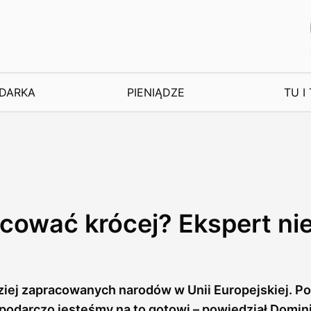
DARKA
PIENIĄDZE
TU I
cować krócej? Ekspert ni
ziej zapracowanych narodów w Unii Europejskiej. P
podarczo jesteśmy na to gotowi – powiedział Domin