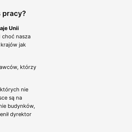
s pracy?
aje Unii
I choć nasza
 krajów jak
dawców, którzy
 których nie
sce są na
anie budynków,
enił dyrektor