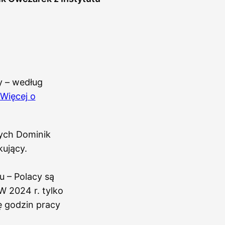
y – według
Więcej o
nych Dominik
kujący.
u – Polacy są
W 2024 r. tylko
bę godzin pracy