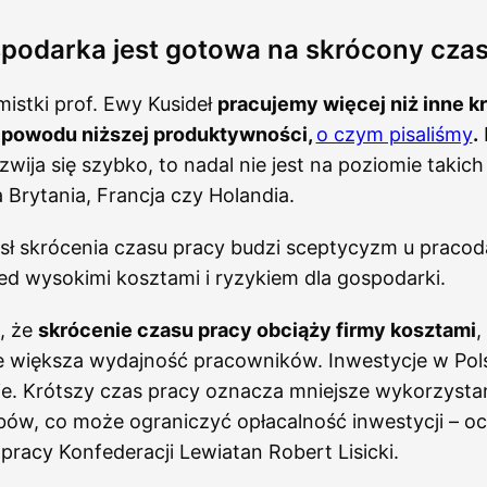
podarka jest gotowa na skrócony cza
istki prof. Ewy Kusideł
pracujemy więcej niż inne kr
z powodu niższej produktywności,
o czym pisaliśmy
.
wija się szybko, to nadal nie jest na poziomie takich
 Brytania, Francja czy Holandia.
ł skrócenia czasu pracy budzi sceptycyzm u praco
ed wysokimi kosztami i ryzykiem dla gospodarki.
, że
skrócenie czasu pracy obciąży firmy kosztami
,
 większa wydajność pracowników. Inwestycje w Pol
ie. Krótszy czas pracy oznacza mniejsze wykorzyst
ów, co może ograniczyć opłacalność inwestycji – oc
racy Konfederacji Lewiatan Robert Lisicki.