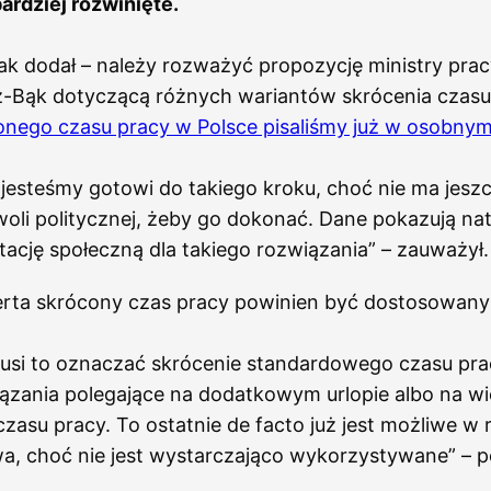
ardziej rozwinięte.
ak dodał – należy rozważyć propozycję ministry prac
-Bąk dotyczącą różnych wariantów skrócenia czasu
onego czasu pracy w Polsce pisaliśmy już w osobnym
jesteśmy gotowi do takiego kroku, choć nie ma jesz
oli politycznej, żeby go dokonać. Dane pokazują na
ację społeczną dla takiego rozwiązania” – zauważył.
rta skrócony czas pracy powinien być dostosowany 
usi to oznaczać skrócenie standardowego czasu pra
ązania polegające na dodatkowym urlopie albo na wi
czasu pracy. To ostatnie de facto już jest możliwe w
a, choć nie jest wystarczająco wykorzystywane” – p