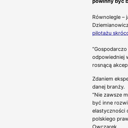
powinny być b
Równolegle – j
Dziemianowicz
pilotażu skróc
“Gospodarczo 
odpowiedniej w
rosnącą akcept
Zdaniem ekspe
danej branży.
“Nie zawsze m
być inne rozwi
elastyczności 
polskiego praw
Owczarek.