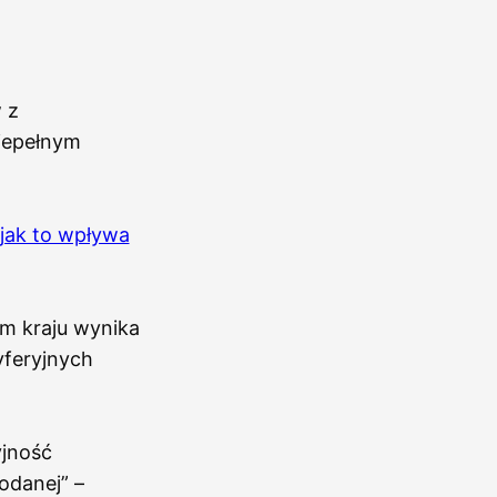
 z
iepełnym
 jak to wpływa
ym kraju wynika
yferyjnych
yjność
dodanej” –