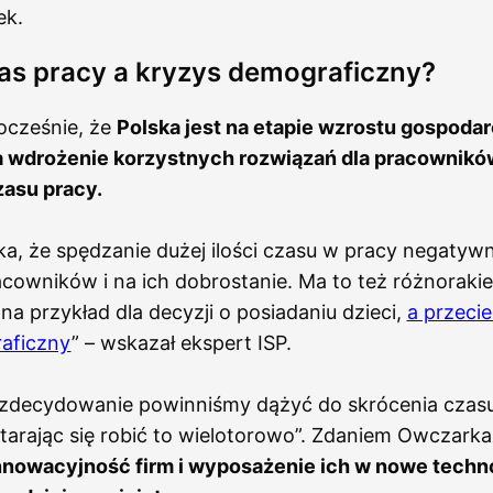
ek.
as pracy a kryzys demograficzny?
ocześnie, że
Polska jest na etapie wzrostu gospodar
a wdrożenie korzystnych rozwiązań dla pracowników
asu pracy.
a, że spędzanie dużej ilości czasu w pracy negatywni
acowników i na ich dobrostanie. Ma to też różnorak
a przykład dla decyzji o posiadaniu dzieci,
a przeci
aficzny
” – wskazał ekspert ISP.
 “zdecydowanie powinniśmy dążyć do skrócenia czasu
tarając się robić to wielotorowo”. Zdaniem Owczark
nowacyjność firm i wyposażenie ich w nowe techn