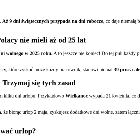
.
Aż 9 dni świątecznych przypada na dni robocze,
co daje niemałą 
lacy nie mieli aż od 25 lat
ni wolnego w 2025 roku.
A to jeszcze nie koniec! Do tej puli każd
pracy, które zyskać może każdy pracownik, stanowi niemal
39 proc. cał
 Trzymaj się tych zasad
m kilku dni urlopu. Przykładowo
Wielkanoc
wypada 21 kwietnia, co da
a, że biorąc urlop 2 maja, zyskujesz dodatkowe dni wolne, zatem łączn
ować urlop?