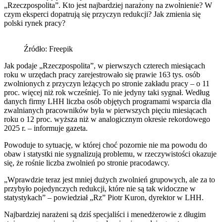
„Rzeczpospolita”. Kto jest najbardziej narażony na zwolnienie? W
czym eksperci dopatrują się przyczyn redukcji? Jak zmienia się
polski rynek pracy?
Źródło: Freepik
Jak podaje „Rzeczpospolita”, w pierwszych czterech miesiącach
roku w urzędach pracy zarejestrowało się prawie 163 tys. osób
zwolnionych z przyczyn leżących po stronie zakładu pracy – o 11
proc. więcej niż rok wcześniej. To nie jedyny taki sygnał. Według
danych firmy LHH liczba osób objętych programami wsparcia dla
zwalnianych pracowników była w pierwszych pięciu miesiącach
roku o 12 proc. wyższa niż w analogicznym okresie rekordowego
2025 r. – informuje gazeta.
Powoduje to sytuację, w której choć pozornie nie ma powodu do
obaw i statystki nie sygnalizują problemu, w rzeczywistości okazuje
się, że rośnie liczba zwolnień po stronie pracodawcy.
„Wprawdzie teraz jest mniej dużych zwolnień grupowych, ale za to
przybyło pojedynczych redukcji, które nie są tak widoczne w
statystykach” – powiedział „Rz” Piotr Kuron, dyrektor w LHH.
Najbardziej narażeni są dziś specjaliści i menedżerowie z długim