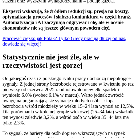
stażem oraz wyższymi wynagrodzeniami – podaje gazeta.
Eksperci wskazują, że źródłem redukcji są: presja na koszty,
optymalizacja procesów i słabsza koniunktura w części branż.
Automatyzacja i AI zaczynają odgrywać rolę, ale w ocenie
ekonomistów nie są jeszcze głównym powodem cięć.
Pracować ciężko jak Polak? Tylko Grecy pracują dłużej od nas,
dowiedz się więcej!
Statystycznie nie jest źle, ale w
rzeczywistości jest gorzej
Od jakiegoś czasu z polskiego rynku pracy dochodzą niepokojące
sygnały. Z jednej strony bezrobocie rejestrowane w kwietniu po raz
pierwszy od czerwca 2025 r. odnotowało niewielki spadek i
wyniosło 6,0% (wobec 6,1% w marcu). Warto jednak zwrócić
uwagę na pogarszającą się sytuację młodych osób – stopa
bezrobocia wśród młodzieży w wieku 15–24 lata wynosi aż 12,5%.
Dla porównania w kolejnej grupie wiekowej (25–34 lata) wskaźnik
ten wynosi zaledwie 3,2%, a wśród osób w wieku 35–44 lata ma
tylko 2,3%.
To sygnał, że bariery dla osób dopiero wkraczających na rynek