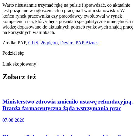
Warto nieustannie trzymać rękę na pulsie i sprawdzać, co aktualnie
jest pożądane w ogłoszeniach o pracę na Twoim stanowisku. W
końcu rynek pracownika czy pracodawcy ewoluował w rynek
kompetencji i ci, którzy będą posiadali specjalistyczne umiejętności i
wiedzę dopasowane do aktualnych potrzeb rynkowych znajdą pracę
na korzystnych warunkach.
Źródła: PAP,
GUS
,
26.piętro
,
Devire
,
PAP Biznes
Podziel się:
Link skopiowany!
Zobacz też
Ministerstwo zdrowia zmieniło ustawę refundacyjną.
Branża farmaceutyczna żąda wstrzymania prac
07.08.2026