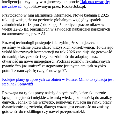
inteligencją – czytamy w najnowszym raporcie
“Jak pracować, by
nie żałować”
opublikowanym przez RocketJobs.pl.
Przytoczono w nim alarmujące informacje. Nowe badania z 2025
roku ujawniają, że na poziomie globalnym względny spadek
zatrudnienia (o 13 proc.) dotknął już młodych pracowników w
wieku 22-25 lat, pracujących w zawodach najbardziej narażonych
na automatyzację przez AI.
Rozwój technologii postępuje tak szybko, że sami jeszcze nie
jesteśmy w stanie przewidzieć wszystkich konsekwencji. To dlatego
wśród kluczowych kompetencji na rok 2026 znajduje się gotowość
do nauki, elastyczność i szybka zdolność do adaptacji oraz
otwartość na nowe umięjętności. Podczas rozmów rekrutacyjnych
pytanie “co już umiesz” zastępowane jest pytaniem “jak szybko
potrafisz nauczyć się czegoś nowego?”.
Kolejne plany grupowych zwolnień w Polsce. Mimo to sytuacja jest
stabilna? Sprawdź!
Przewaga na rynku pracy należy do tych osób, które skutecznie
łączą umiejętności miękkie z twardą wiedzą i zdolnością do analizy
danych. Jednak to nie wszystko, ponieważ sytuacja na rynku pracy
dynamicznie się zmienia, dlatego ważna jest otwartość na zmiany,
gotowość do reskillingu czy nawet przeprowadzki.