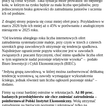
pracy są coraz wyższe. Taka sytuacja może prowadzić do błędnego
koła, w którym na rynku będzie za mała liczba specjalistów, przy
jednoczesnym braku gotowości do zatrudniania juniorów i uczenia
ich od podstaw.
Z drugiej strony pojawia się coraz mniej ofert pracy. Przykładowo w
marcu 2026 było ich mniej aż o 45% w porównaniu z analogicznym
miesiącem w 2025 roku.
“Od kwietnia ubiegłego roku liczba internetowych ofert
zatrudnienia systematycznie maleje, przy czym w trzech z czterech
szerokich grup zawodowych utrzymuje się tendencja spadkowa.
Najsilniejsze ograniczenie popytu widoczne jest w zawodach
związanych z pracami fizycznymi, choć mimo spadków liczba ofert
w tym segmencie nadal pozostaje relatywnie wysoka” – podało
Biuro Inwestycji i Cykli Ekonomicznych (BIEC).
“Jedyną grupą zawodową, w której można zaobserwować delikatną
tendencję wzrostową, są zawody wymagające wykształcenia
ścisłego, jednak również tam liczba ogłoszeń pozostaje niska” –
dodano.
Firmy są coraz bardziej ostrożne w rekrutacjach.
Aż 80 proc.
badanych przedsiębiorstw nie chce zmieniać zatrudnienia –
poinformował Polski Instytut Ekonomiczny.
Wolą utrzymać
zatrudnienie na bieżącym poziomie i rekrutować tylko na