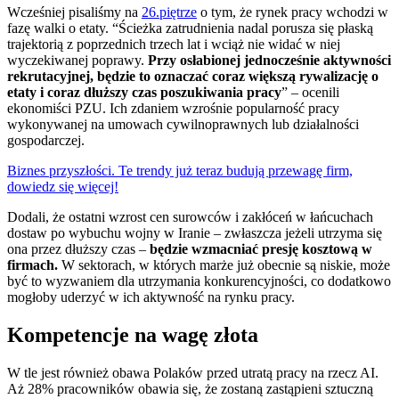
Wcześniej pisaliśmy na
26.piętrze
o tym, że rynek pracy wchodzi w
fazę walki o etaty. “Ścieżka zatrudnienia nadal porusza się płaską
trajektorią z poprzednich trzech lat i wciąż nie widać w niej
wyczekiwanej poprawy.
Przy osłabionej jednocześnie aktywności
rekrutacyjnej, będzie to oznaczać coraz większą rywalizację o
etaty i coraz dłuższy czas poszukiwania pracy
” – ocenili
ekonomiści PZU. Ich zdaniem wzrośnie popularność pracy
wykonywanej na umowach cywilnoprawnych lub działalności
gospodarczej.
Biznes przyszłości. Te trendy już teraz budują przewagę firm,
dowiedz się więcej!
Dodali, że ostatni wzrost cen surowców i zakłóceń w łańcuchach
dostaw po wybuchu wojny w Iranie – zwłaszcza jeżeli utrzyma się
ona przez dłuższy czas –
będzie wzmacniać presję kosztową w
firmach.
W sektorach, w których marże już obecnie są niskie, może
być to wyzwaniem dla utrzymania konkurencyjności, co dodatkowo
mogłoby uderzyć w ich aktywność na rynku pracy.
Kompetencje na wagę złota
W tle jest również obawa Polaków przed utratą pracy na rzecz AI.
Aż 28% pracowników obawia się, że zostaną zastąpieni sztuczną