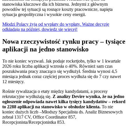
stanowiska kluczowe dla ich biznesu. Jednymi z głównym
powodów tej sytuacji są rosnące koszty pracownicze, napięta
sytuacja geopolityczna i wysokie ceny energii.
Młodzi Polacy żyją od wypłaty do wypłaty. Ważne decyzje
odkładają na później, dowiedz się więcej!
Nowa rzeczywistość rynku pracy – tysiące
aplikacji na jedno stanowisko
To nie koniec wyzwań. Jak podaje rocketjobs, tylko w 1 kwartale
2026 roku liczba aplikacji wzrosła o 40%. Również sam czas
poszukiwania pracy znacząco się wydłużył. Średnia wynosi 4,5
miesiąca jednak coraz częściej proces wydłuża się do 7 czy nawet
12 miesięcy.
Rośnie rywalizacja o etaty między kandydatami, a procesy
rekrutacyjne wydłużają się.
Z analizy Devire wynika, że na jedno
ogłoszenie odpowiada nawet kilka tysięcy kandydatów – rekord
to 2288 aplikacji na stanowisko w obsłudze klienta.
To nie
koniec dużych liczb –Młodszy Specjalista ds. Analiz Biznesowych
zebrał 1317 CV, Office Coordinator 857,
Recepcjonista/Recepcjonistka 853.