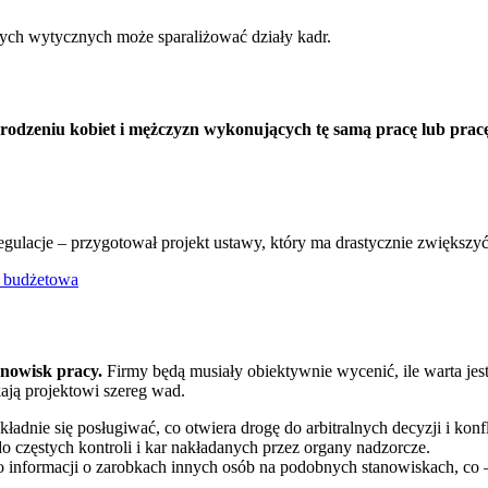
snych wytycznych może sparaliżować działy kadr.
rodzeniu kobiet i mężczyzn wykonujących tę samą pracę lub pracę 
gulacje – przygotował projekt ustawy, który ma drastycznie zwiększy
na budżetowa
anowisk pracy.
Firmy będą musiały obiektywnie wycenić, ile warta jest
ają projektowi szereg wad.
kładnie się posługiwać, co otwiera drogę do arbitralnych decyzji i kon
o częstych kontroli i kar nakładanych przez organy nadzorcze.
 informacji o zarobkach innych osób na podobnych stanowiskach, co 