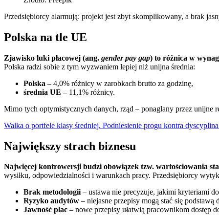
Przedsiębiorcy alarmują: projekt jest zbyt skomplikowany, a brak ja
Polska na tle UE
Zjawisko luki płacowej (ang.
gender pay gap
) to różnica w wynag
Polska radzi sobie z tym wyzwaniem lepiej niż unijna średnia:
Polska
– 4,0% różnicy w zarobkach brutto za godzinę,
średnia UE
– 11,1% różnicy.
Mimo tych optymistycznych danych, rząd – ponaglany przez unijne re
Walka o portfele klasy średniej. Podniesienie progu kontra dyscypli
Największy strach biznesu
Najwięcej kontrowersji budzi obowiązek tzw. wartościowania st
wysiłku, odpowiedzialności i warunkach pracy. Przedsiębiorcy wytyk
Brak metodologii
– ustawa nie precyzuje, jakimi kryteriami do
Ryzyko audytów
– niejasne przepisy mogą stać się podstawą d
Jawność płac
– nowe przepisy ułatwią pracownikom dostęp do