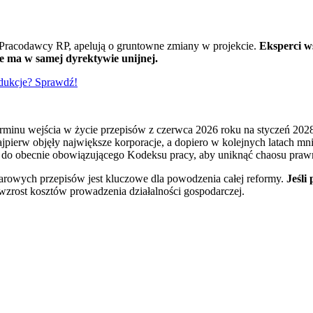
y Pracodawcy RP, apelują o gruntowne zmiany w projekcie.
Eksperci w
e ma w samej dyrektywie unijnej.
edukcje? Sprawdź!
terminu wejścia w życie przepisów z czerwca 2026 roku na styczeń 20
pierw objęły największe korporacje, a dopiero w kolejnych latach mni
y do obecnie obowiązującego Kodeksu pracy, aby uniknąć chaosu praw
owych przepisów jest kluczowe dla powodzenia całej reformy.
Jeśli
wzrost kosztów prowadzenia działalności gospodarczej.