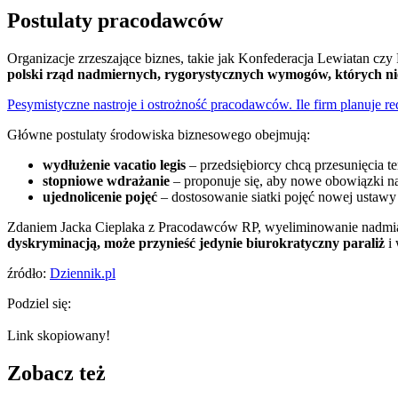
Postulaty pracodawców
Organizacje zrzeszające biznes, takie jak Konfederacja Lewiatan cz
polski rząd nadmiernych, rygorystycznych wymogów, których ni
Pesymistyczne nastroje i ostrożność pracodawców. Ile firm planuje r
Główne postulaty środowiska biznesowego obejmują:
wydłużenie vacatio legis
– przedsiębiorcy chcą przesunięcia 
stopniowe wdrażanie
– proponuje się, aby nowe obowiązki naj
ujednolicenie pojęć
– dostosowanie siatki pojęć nowej ustaw
Zdaniem Jacka Cieplaka z Pracodawców RP, wyeliminowanie nadmiar
dyskryminacją, może przynieść jedynie biurokratyczny paraliż
i 
źródło:
Dziennik.pl
Podziel się:
Link skopiowany!
Zobacz też