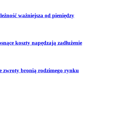
leżność ważniejsza od pieniędzy
osnące koszty napędzają zadłużenie
ste zwroty bronią rodzimego rynku