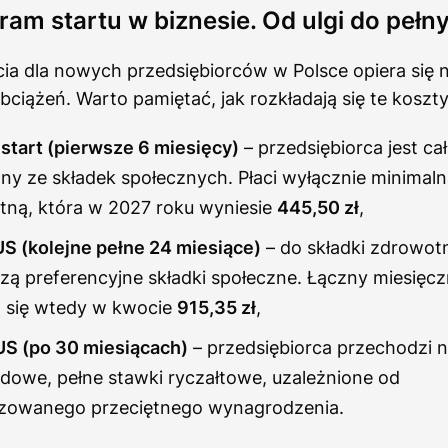
m startu w biznesie. Od ulgi do pełn
ia dla nowych przedsiębiorców w Polsce opiera się
ciążeń. Warto pamiętać, jak rozkładają się te koszty
 start (pierwsze 6 miesięcy)
– przedsiębiorca jest ca
ny ze składek społecznych. Płaci wyłącznie minimaln
ną, która w 2027 roku wyniesie
445,50 zł
,
S (kolejne pełne 24 miesiące)
– do składki zdrowot
ą preferencyjne składki społeczne. Łączny miesięcz
 się wtedy w kwocie
915,35 zł
,
US (po 30 miesiącach)
– przedsiębiorca przechodzi 
dowe, pełne stawki ryczałtowe, uzależnione od
zowanego przeciętnego wynagrodzenia.