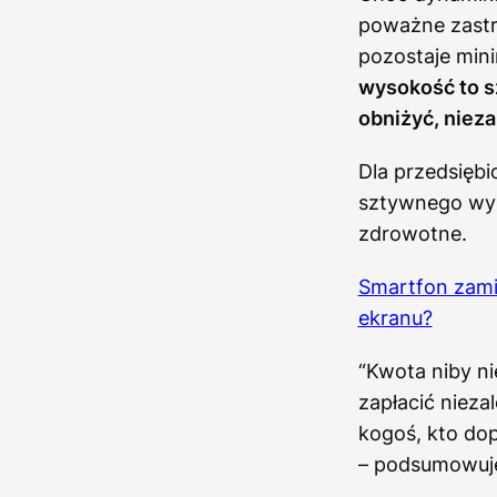
poważne zastr
pozostaje min
wysokość to sz
obniżyć, niez
Dla przedsięb
sztywnego wys
zdrowotne.
Smartfon zami
ekranu?
“Kwota niby ni
zapłacić nieza
kogoś, kto dop
– podsumowuje