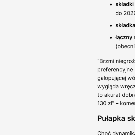
składki
do 2026
składka
łączny 
(obecnie
“Brzmi niegroź
preferencyjne 
galopującej wó
wygląda wręcz 
to akurat dob
130 zł” – kome
Pułapka sk
Choć dynamika