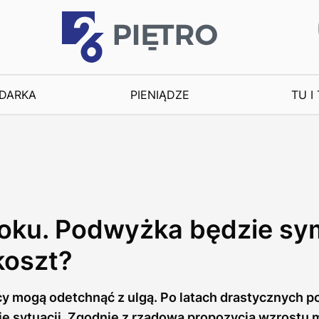
DARKA
PIENIĄDZE
TU I
oku. Podwyżka będzie sym
koszt?
cy mogą odetchnąć z ulgą. Po latach drastycznych 
ie sytuacji. Zgodnie z rządową propozycją wzrostu