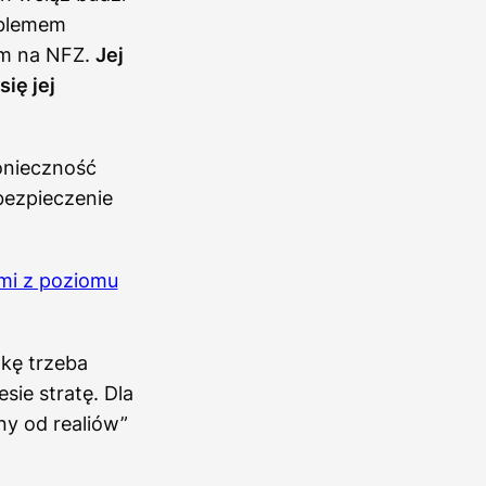
oblemem
em na NFZ.
Jej
ię jej
onieczność
bezpieczenie
ami z poziomu
dkę trzeba
sie stratę. Dla
ny od realiów”