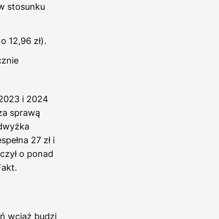
 w stosunku
 12,96 zł).
cznie
2023 i 2024
 za sprawą
odwyżka
pełna 27 zł i
czył o ponad
akt.
ń wciąż budzi