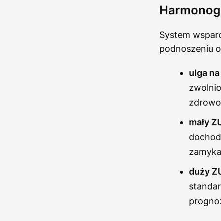
Harmonogra
System wsparc
podnoszeniu ob
ulga na
zwolnio
zdrowot
mały ZU
dochodz
zamyka
duży Z
standar
progno