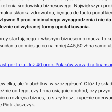
zeżenia środowiska biznesowego. Największym pr
imalna składka zdrowotna, będąca de facto podatki
tywne 9 proc. minimalnego wynagrodzenia i nie da s
ależnie od wybranej formy opodatkowania.
iorcy startującego z własnym biznesem oznacza to k
upłania co miesiąc co najmniej 445,50 zł na samo u
ast portfela. Już 40 proc. Polaków zarządza finans
ewielka, ale ‘diabeł tkwi w szczegółach’. Otóż tę skła
leżnie od tego, czy firma osiągnie dochód, czy przynie
iero rozkręca biznes, to stały koszt zupełnie oderwa
 Piotr Juszczyk.