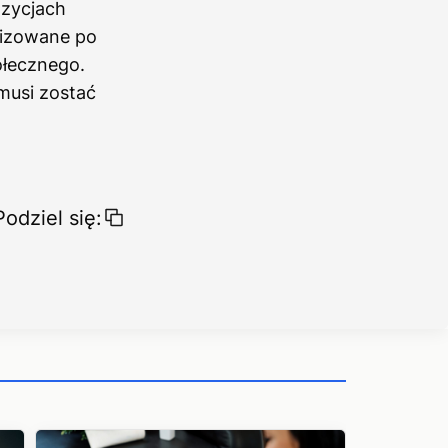
ozycjach
lizowane po
ołecznego.
musi zostać
Podziel się: