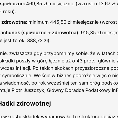
 społeczne:
469,85 zł miesięcznie (wzrost o 13,67 zł
 roku).
 zdrowotna:
minimum 445,50 zł miesięcznie (wzrost o
rachunek (społeczne + zdrowotna):
915,35 zł miesię
 jest to ok. 888,72 zł).
nie, zwłaszcza gdy przypomnimy sobie, że w latach 
składki poszły w górę łącznie aż o 43 proc., głównie
wczas inflacji. Po takich skokach przyszłoroczna p
symbolicznie. Wejście w biznes podrożeje więc o nies
ra wiadomość, bo rok wcześniej ten sam próg podsko
ntuje Piotr Juszczyk, Główny Doradca Podatkowy inF
ładki zdrowotnej
 wzrostu składek wyhamowała, to struktura obciąże