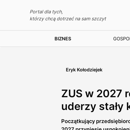
Portal dla tych,
którzy chcą dotrzeć na sam szczyt
BIZNES
GOSPO
Eryk Kołodziejek
ZUS w 2027 r
uderzy stały 
Początkujący przedsiębior
2027 przyniesie uspokojen