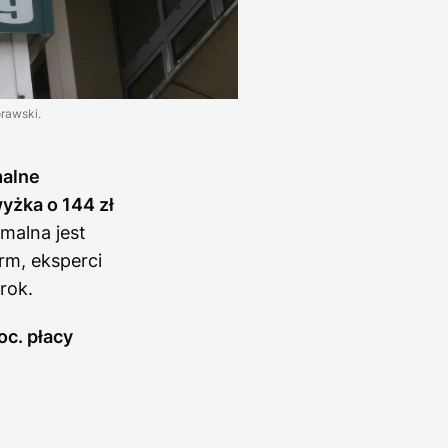
rawski.
malne
yżka o 144 zł
malna jest
rm, eksperci
rok.
oc. płacy