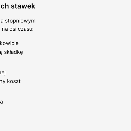
ych stawek
 na stopniowym
 na osi czasu:
łkowicie
ą składkę
nej
ny koszt
na