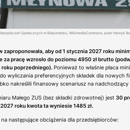
Ubezpieczeń Społecznych w Białymstoku. WikimediaCommons, autor Henryk Bo
w zaproponowała, aby od 1 stycznia 2027 roku mini
 za pracę wzrosło do poziomu 4950 zł brutto (podw
 roku poprzedniego).
Ponieważ to właśnie płaca mini
o wyliczania preferencyjnych składek dla nowych fi
ko nakreślili finansowy scenariusz na nadchodzący 
aru Małego ZUS (bez składki zdrowotnej) jest
30 pr
2027 roku kwota ta wyniesie 1485 zł.
o na następujące obciążenia dla przedsiębiorców: