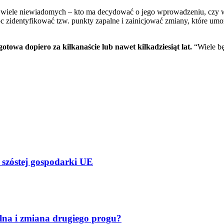
ię wiele niewiadomych – kto ma decydować o jego wprowadzeniu, czy
 zidentyfikować tzw. punkty zapalne i zainicjować zmiany, które umo
otowa dopiero za kilkanaście lub nawet kilkadziesiąt lat.
“Wiele będ
 szóstej gospodarki UE
lna i zmiana drugiego progu?