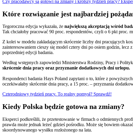
Czy pracodawcy są gotowi na zmiany i krótszy tydzień pracy? Eksper
Które rozwiązanie jest najbardziej pożąd
Tegoroczna edycja wykazała, że
największą akceptacją wśród badan
Tak chciałoby pracować 90 proc. respondentów, czyli o 6 pkt proc. m
Z kolei w modelu zakładającym skrócenie liczby dni pracujących kos
zainteresowaniem cieszy się model cztery dni po osiem godzin, lecz 
poprzedniej edycji badania.
Według wstępnych zapowiedzi Ministerstwa Rodziny, Pracy i Polityk
skrócenie dnia pracy oraz przyznanie dodatkowych dni urlopu.
Respondenci badania Hays Poland zapytani o to, które z powyższych r
oczekiwałaby skrócenie dnia pracy, a 15 proc. – przyznania dodatko
Czterodniowy tydzień pracy. To realny pomysł? Sprawdź!
Kiedy Polska będzie gotowa na zmiany?
Eksperci podkreślili, że przetestowanie w firmach o odmiennych prof
prawda może jednak leżeć gdzieś pośrodku. Może się bowiem okazać, 
skoordynowanego wysiłku rozłożonego na lata.