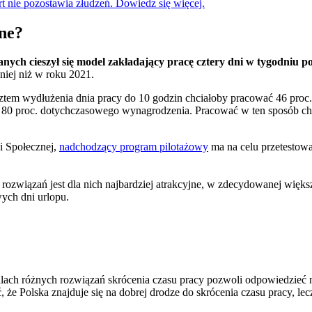
t nie pozostawia złudzeń. Dowiedz się więcej.
ane?
ych cieszył się model zakładający pracę cztery dni w tygodniu po
niej niż w roku 2021.
ztem wydłużenia dnia pracy do 10 godzin chciałoby pracować 46 proc.
z 80 proc. dotychczasowego wynagrodzenia. Pracować w ten sposób chcia
i Społecznej,
nadchodzący program pilotażowy
ma na celu przetestowa
ozwiązań jest dla nich najbardziej atrakcyjne, w zdecydowanej większo
wych dni urlopu.
ilach różnych rozwiązań skrócenia czasu pracy pozwoli odpowiedzieć n
że Polska znajduje się na dobrej drodze do skrócenia czasu pracy, l