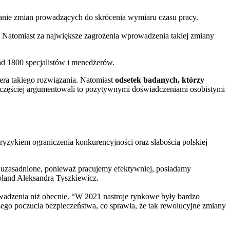
wanie zmian prowadzących do skrócenia wymiaru czasu pracy.
.). Natomiast za największe zagrożenia wprowadzenia takiej zmiany
d 1800 specjalistów i menedżerów.
iera takiego rozwiązania. Natomiast
odsetek badanych, którzy
ajczęściej argumentowali to pozytywnymi doświadczeniami osobistymi
 ryzykiem ograniczenia konkurencyjności oraz słabością polskiej
to uzasadnione, ponieważ pracujemy efektywniej, posiadamy
land Aleksandra Tyszkiewicz.
owadzenia niż obecnie. “W 2021 nastroje rynkowe były bardzo
ego poczucia bezpieczeństwa, co sprawia, że tak rewolucyjne zmiany