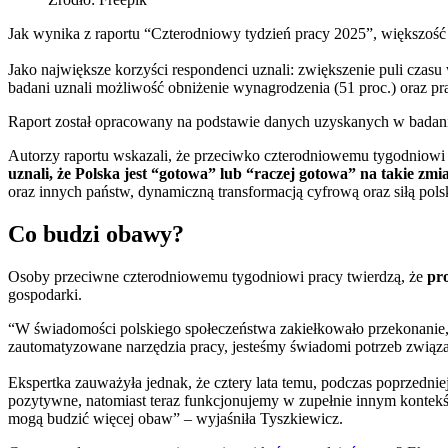
Jak wynika z raportu “Czterodniowy tydzień pracy 2025”, większość
Jako największe korzyści respondenci uznali: zwiększenie puli czasu
badani uznali możliwość obniżenie wynagrodzenia (51 proc.) oraz pr
Raport został opracowany na podstawie danych uzyskanych w badani
Autorzy raportu wskazali, że przeciwko czterodniowemu tygodniowi p
uznali, że Polska jest “gotowa” lub “raczej gotowa” na takie zmi
oraz innych państw, dynamiczną transformacją cyfrową oraz siłą pols
Co budzi obawy?
Osoby przeciwne czterodniowemu tygodniowi pracy twierdzą, że
pr
gospodarki.
“W świadomości polskiego społeczeństwa zakiełkowało przekonanie, ż
zautomatyzowane narzędzia pracy, jesteśmy świadomi potrzeb zwią
Ekspertka zauważyła jednak, że cztery lata temu, podczas poprzedni
pozytywne, natomiast teraz funkcjonujemy w zupełnie innym kontekś
mogą budzić więcej obaw” – wyjaśniła Tyszkiewicz.