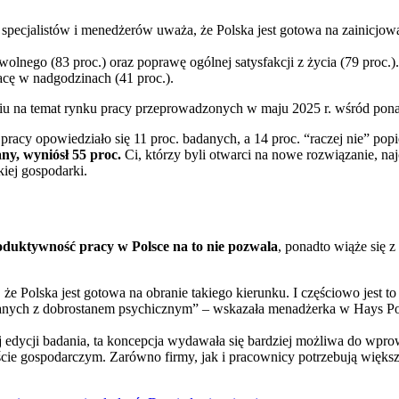
 specjalistów i menedżerów uważa, że Polska jest gotowa na zainicjo
 wolnego (83 proc.) oraz poprawę ogólnej satysfakcji z życia (79 proc
acę w nadgodzinach (41 proc.).
u na temat rynku pracy przeprowadzonych w maju 2025 r. wśród pona
racy opowiedziało się 11 proc. badanych, a 14 proc. “raczej nie” pop
any, wyniósł 55 proc.
Ci, którzy byli otwarci na nowe rozwiązanie, n
kiej gospodarki.
oduktywność pracy w Polsce na to nie pozwala
, ponadto wiąże się z
e Polska jest gotowa na obranie takiego kierunku. I częściowo jest 
zanych z dobrostanem psychicznym” – wskazała menadżerka w Hays Po
ej edycji badania, ta koncepcja wydawała się bardziej możliwa do wpr
cie gospodarczym. Zarówno firmy, jak i pracownicy potrzebują większ