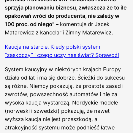
sprzyja planowaniu biznesu, zwłaszcza że to ile
opakowań wróci do producenta, nie zależy w
100 proc. od niego
” – komentuje dr Jacek
Matarewicz z kancelarii Zimny Matarewicz.
Kaucja na starcie. Kiedy polski system
“zaskoczy” i czego uczy nas świat? Sprawdź!
System kaucyjny w niektórych krajach Europy
działa od lat i ma się dobrze. Ścieżki do sukcesu
są różne. Niemcy pokazują, że prostota zasad i
zwrotów, powszechność automatów i nie za
wysoka kaucja wystarczą. Nordyckie modele
(norweski i szwedzki) pokazują, że nawet
wyższa kaucja nie jest przeszkodą, a
atrakcyjność systemu może podnieść łatwe