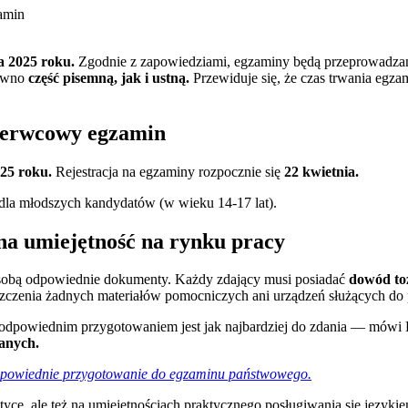
a 2025 roku.
Zgodnie z zapowiedziami, egzaminy będą przeprowadzan
równo
część
pisemną, jak i ustną.
Przewiduje się, że czas trwania egz
czerwcowy egzamin
25 roku.
Rejestracja na egzaminy rozpocznie się
22 kwietnia.
dla młodszych kandydatów (w wieku 14-17 lat).
na umiejętność na rynku pracy
 sobą odpowiednie dokumenty. Każdy zdający musi posiadać
dowód toż
szczenia żadnych materiałów pomocniczych ani urządzeń służących do 
z odpowiednim przygotowaniem jest jak najbardziej do zdania — mów
anych.
 odpowiednie przygotowanie do egzaminu państwowego.
atyce, ale też na umiejętnościach praktycznego posługiwania się język