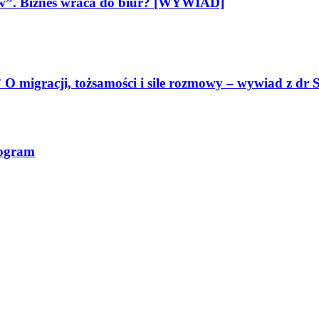
ów”. Biznes wraca do biur? [WYWIAD]
O migracji, tożsamości i sile rozmowy – wywiad z dr S
rogram