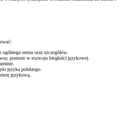
mować:
u ogólnego sensu oraz szczegółów.
newsy, pomoże w rozwoju biegłości językowej.
aminie.
tyki języka polskiego.
rierę językową.