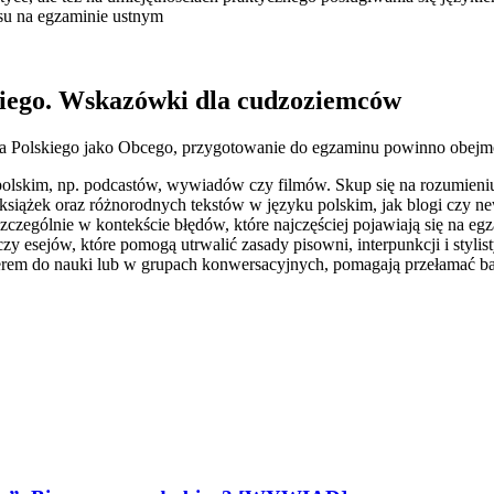
su na egzaminie ustnym
kiego. Wskazówki dla cudzoziemców
ka Polskiego jako Obcego, przygotowanie do egzaminu powinno obej
polskim, np. podcastów, wywiadów czy filmów. Skup się na rozumieni
 książek oraz różnorodnych tekstów w języku polskim, jak blogi czy 
czególnie w kontekście błędów, które najczęściej pojawiają się na egz
 czy esejów, które pomogą utrwalić zasady pisowni, interpunkcji i stylis
rem do nauki lub w grupach konwersacyjnych, pomagają przełamać ba