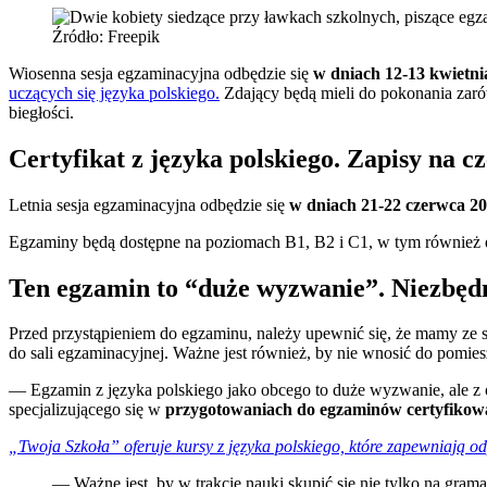
Źródło: Freepik
Wiosenna sesja egzaminacyjna odbędzie się
w dniach 12-13 kwietni
uczących się języka polskiego.
Zdający będą mieli do pokonania za
biegłości.
Certyfikat z języka polskiego. Zapisy na 
Letnia sesja egzaminacyjna odbędzie się
w dniach 21-22 czerwca 20
Egzaminy będą dostępne na poziomach B1, B2 i C1, w tym również 
Ten egzamin to “duże wyzwanie”. Niezbęd
Przed przystąpieniem do egzaminu, należy upewnić się, że mamy ze
do sali egzaminacyjnej. Ważne jest również, by nie wnosić do pomie
— Egzamin z języka polskiego jako obcego to duże wyzwanie, ale 
specjalizującego się w
przygotowaniach do egzaminów certyfikow
„Twoja Szkoła” oferuje kursy z języka polskiego, które zapewniają
— Ważne jest, by w trakcie nauki skupić się nie tylko na gram