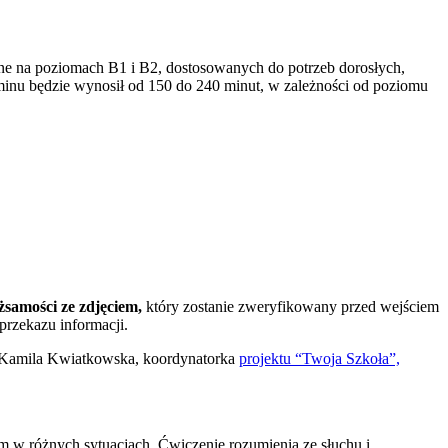
e na poziomach B1 i B2, dostosowanych do potrzeb dorosłych,
aminu będzie wynosił od 150 do 240 minut, w zależności od poziomu
samości ze zdjęciem,
który zostanie zweryfikowany przed wejściem
przekazu informacji.
i Kamila Kwiatkowska, koordynatorka
projektu “Twoja Szkoła”,
iem w różnych sytuacjach. Ćwiczenie rozumienia ze słuchu i