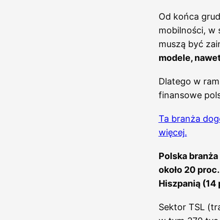
Od końca grud
mobilności, w
muszą być zain
modele, nawet
Dlatego w ram
finansowe pol
Ta branża dogo
więcej.
Polska branża 
około 20 proc
Hiszpanią (14 
Sektor TSL (tr