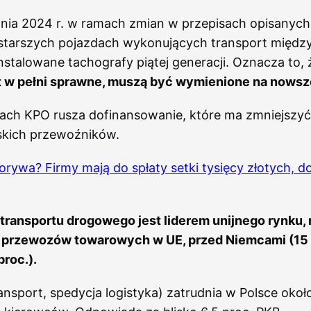
nia 2024 r. w ramach zmian w przepisach opisanych
 starszych pojazdach wykonujących transport międ
stalowane tachografy piątej generacji. Oznacza to,
 w pełni sprawne, muszą być wymienione na nowsz
ach KPO rusza dofinansowanie, które ma zmniejszyć
skich przewoźników.
rywa? Firmy mają do spłaty setki tysięcy złotych, d
transportu drogowego jest liderem unijnego rynku, 
. przewozów towarowych w UE, przed Niemcami (15 p
proc.).
ansport, spedycja logistyka) zatrudnia w Polsce okoł