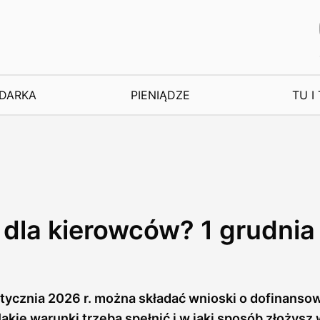
DARKA
PIENIĄDZE
TU I
h dla kierowców? 1 grudnia
 stycznia 2026 r. można składać wnioski o dofinanso
akie warunki trzeba spełnić i w jaki sposób złożysz