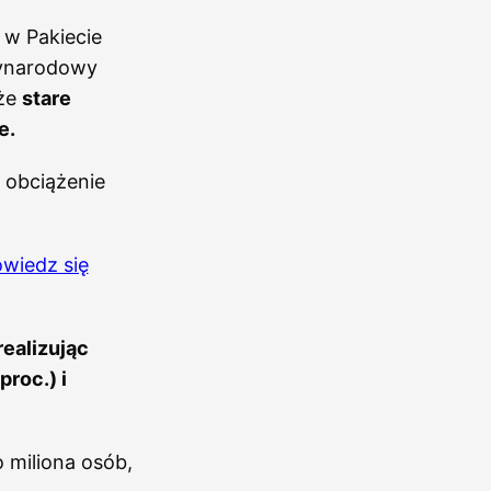
 w Pakiecie
zynarodowy
 że
stare
e.
 obciążenie
owiedz się
realizując
roc.) i
o miliona osób,