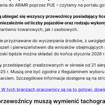
ania do ARiMR poprzez PUE – czytamy na portalu gov
ubiegać się wszyscy przewoźnicy posiadający lic
niezależnie od liczby pojazdów oraz rodzaju wyk
zarówno towarowych, jak i osobowych.
ie przyznawane do wyczerpania środków, z uwzględ
łoszeń i pierwszeństwem dla wniosków obejmujących 
oski będzie można składać do końca stycznia 2026 r
 przedsięwzięć zrealizowanych w okresie od 21 sier
2025 r. Muszą one być zgodne z Regulaminem wyboru
parciem. Szczegółowe informacje dostępne są na str
 W tych branżach pracownicy są na to gotowi, dowie
przewoźnicy muszą wymienić tachogra