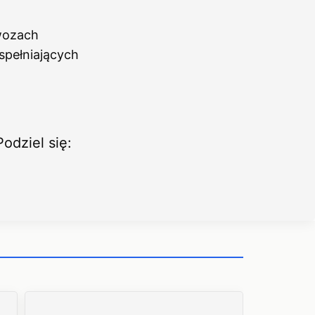
wozach
spełniających
Podziel się: