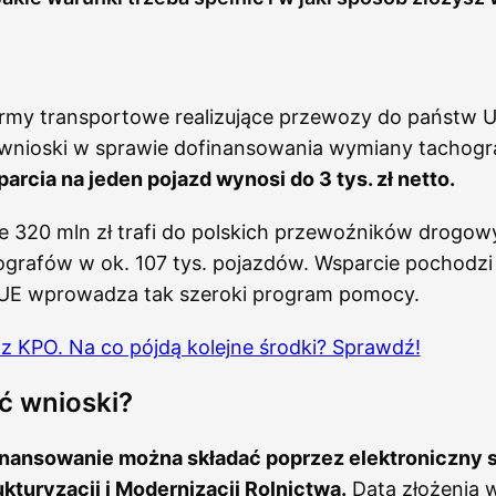
irmy transportowe realizujące przewozy do państw Un
wnioski w sprawie dofinansowania wymiany tachogr
cia na jeden pojazd wynosi do 3 tys. zł netto.
e 320 mln zł trafi do polskich przewoźników drogow
grafów w ok. 107 tys. pojazdów. Wsparcie pochodzi 
 UE wprowadza tak szeroki program pomocy.
z KPO. Na co pójdą kolejne środki? Sprawdź!
ć wnioski?
inansowanie można składać poprzez elektroniczny
kturyzacji i Modernizacji Rolnictwa.
Datą złożenia w