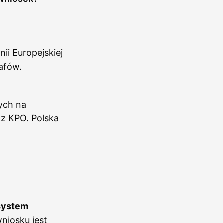
ii Europejskiej
afów.
ych na
z KPO. Polska
 system
niosku jest