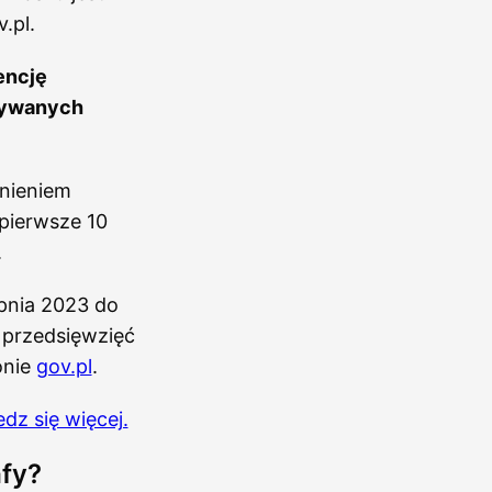
.pl.
encję
onywanych
nieniem
pierwsze 10
.
pnia 2023 do
 przedsięwzięć
onie
gov.pl
.
dz się więcej.
fy?