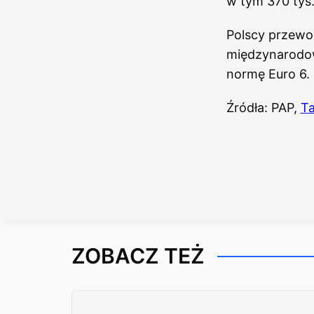
w tym 370 tys.
Polscy przewo
międzynarodow
normę Euro 6.
Źródła: PAP,
T
ZOBACZ TEŻ