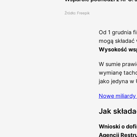
Źródło: Freepik
Od 1 grudnia f
mogą składać 
Wysokość wspar
W sumie prawi
wymianę tacho
jako jedyna w
Nowe miliardy 
Jak składa
Wnioski o dof
Agencji Restru