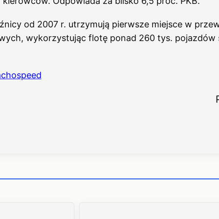
 kierowców. Odpowiada za blisko 6,5 proc. PKB.
źnicy od 2007 r. utrzymują pierwsze miejsce w prze
ych, wykorzystując flotę ponad 260 tys. pojazdów 
achospeed