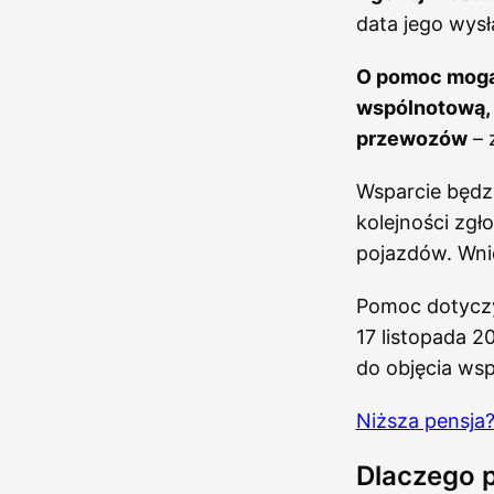
data jego wysł
O pomoc mogą 
wspólnotową, 
przewozów
– 
Wsparcie będz
kolejności zg
pojazdów. Wni
Pomoc dotyczy
17 listopada 
do objęcia ws
Niższa pensja?
Dlaczego 