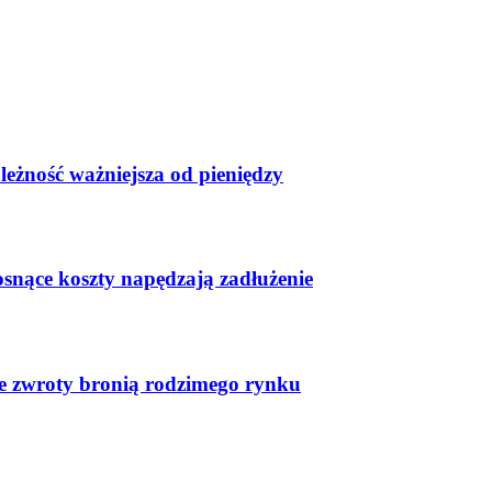
leżność ważniejsza od pieniędzy
osnące koszty napędzają zadłużenie
ste zwroty bronią rodzimego rynku