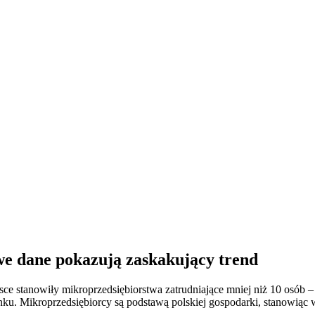
owe dane pokazują zaskakujący trend
ce stanowiły mikroprzedsiębiorstwa zatrudniające mniej niż 10 osó
nku. Mikroprzedsiębiorcy są podstawą polskiej gospodarki, stanowią