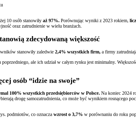
żej 10 osób stanowiły
aż 97%.
Porównując wyniki z 2023 rokiem,
lic
jność oraz zatrudnienie w wielu branżach.
Stanowią zdecydowaną większość
owników stanowiły zaledwie
2,4% wszystkich firm,
a firmy zatrudnia
 poprzedniego, ale ich udział w całym rynku jest minimalny. Większość
ęcej osób “idzie na swoje”
emal 100% wszystkich przedsiębiorców w Polsce.
Na koniec 2024 ro
bierają drogę samozatrudnienia, co może być wynikiem rosnącego pocz
tys. podmiotów, co oznacza
wzrost o 3,7%
w porównaniu do roku pop