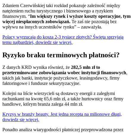
Zdaniem Czerwińskiej taki rozkład pokazuje zależność między
natężeniem ruchu turystycznego i biznesowego a ryzykiem
finansowym. “
Im większy rynek i wyższe koszty operacyjne, tym
więcej niespłaconych zobowiązań.
Te zaś nie pozostają bez
wpływu na innych uczestników rynku” – zauważyła.
Polacy wyrzucają do kosza 2-3 tysiące złotych? Święta sprzyjają
temu najbardziej, dowiedz się więcej.
Ryzyko braku terminowych płatności?
Z danych KRD wynika również, że
282,5 mln zł to
przeterminowane zobowiązania wobec instytucji finansowych
,
takich jak banki, instytucje pożyczkowe, leasingodawcy, firmy
faktoringowe i fundusze sekurytyzacyjne.
Kolejni na liście wierzycieli są dostawcy energii z zaległymi
rachunkami na kwotę 65,6 mln zł, a także hurtownicy oraz firmy
handlowe, którym branża zalega 44 mln zł.
Kryzys w branży beauty. Jest jedna recepta na milionowe długi,
dowiedz się więcej.
Ponadto analiza wiarygodności płatniczej przeprowadzona przez