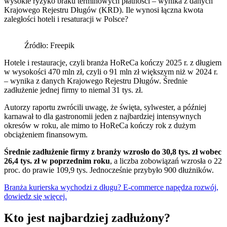
wysokie ryzyko braku terminowych płatności – wynika z danych
Krajowego Rejestru Długów (KRD). Ile wynosi łączna kwota
zaległości hoteli i resaturacji w Polsce?
Źródło: Freepik
Hotele i restauracje, czyli branża HoReCa kończy 2025 r. z długiem
w wysokości 470 mln zł, czyli o 91 mln zł większym niż w 2024 r.
– wynika z danych Krajowego Rejestru Długów. Średnie
zadłużenie jednej firmy to niemal 31 tys. zł.
Autorzy raportu zwrócili uwagę, że święta, sylwester, a później
karnawał to dla gastronomii jeden z najbardziej intensywnych
okresów w roku, ale mimo to HoReCa kończy rok z dużym
obciążeniem finansowym.
Średnie zadłużenie firmy z branży wzrosło do 30,8 tys. zł wobec
26,4 tys. zł w poprzednim roku
, a liczba zobowiązań wzrosła o 22
proc. do prawie 109,9 tys. Jednocześnie przybyło 900 dłużników.
Branża kurierska wychodzi z długu? E-commerce napędza rozwój,
dowiedz się więcej.
Kto jest najbardziej zadłużony?