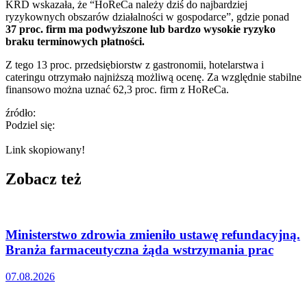
KRD wskazała, że “HoReCa należy dziś do najbardziej
ryzykownych obszarów działalności w gospodarce”, gdzie ponad
37 proc. firm ma podwyższone lub bardzo wysokie ryzyko
braku terminowych płatności.
Z tego 13 proc. przedsiębiorstw z gastronomii, hotelarstwa i
cateringu otrzymało najniższą możliwą ocenę. Za względnie stabilne
finansowo można uznać 62,3 proc. firm z HoReCa.
źródło:
Podziel się:
Link skopiowany!
Zobacz też
Ministerstwo zdrowia zmieniło ustawę refundacyjną.
Branża farmaceutyczna żąda wstrzymania prac
07.08.2026