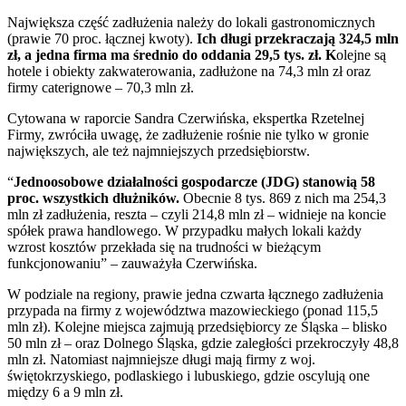
Największa część zadłużenia należy do lokali gastronomicznych
(prawie 70 proc. łącznej kwoty).
Ich długi przekraczają 324,5 mln
zł, a jedna firma ma średnio do oddania 29,5 tys. zł. K
olejne są
hotele i obiekty zakwaterowania, zadłużone na 74,3 mln zł oraz
firmy caterignowe – 70,3 mln zł.
Cytowana w raporcie Sandra Czerwińska, ekspertka Rzetelnej
Firmy, zwróciła uwagę, że zadłużenie rośnie nie tylko w gronie
największych, ale też najmniejszych przedsiębiorstw.
“
Jednoosobowe działalności gospodarcze (JDG) stanowią 58
proc. wszystkich dłużników.
Obecnie 8 tys. 869 z nich ma 254,3
mln zł zadłużenia, reszta – czyli 214,8 mln zł – widnieje na koncie
spółek prawa handlowego. W przypadku małych lokali każdy
wzrost kosztów przekłada się na trudności w bieżącym
funkcjonowaniu” – zauważyła Czerwińska.
W podziale na regiony, prawie jedna czwarta łącznego zadłużenia
przypada na firmy z województwa mazowieckiego (ponad 115,5
mln zł). Kolejne miejsca zajmują przedsiębiorcy ze Śląska – blisko
50 mln zł – oraz Dolnego Śląska, gdzie zaległości przekroczyły 48,8
mln zł. Natomiast najmniejsze długi mają firmy z woj.
świętokrzyskiego, podlaskiego i lubuskiego, gdzie oscylują one
między 6 a 9 mln zł.