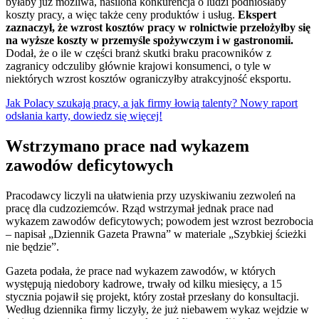
byłaby już możliwa, nasilona konkurencja o ludzi podniosłaby
koszty pracy, a więc także ceny produktów i usług.
Ekspert
zaznaczył, że wzrost kosztów pracy w rolnictwie przełożyłby się
na wyższe koszty w przemyśle spożywczym i w gastronomii.
Dodał, że o ile w części branż skutki braku pracowników z
zagranicy odczuliby głównie krajowi konsumenci, o tyle w
niektórych wzrost kosztów ograniczyłby atrakcyjność eksportu.
Jak Polacy szukają pracy, a jak firmy łowią talenty? Nowy raport
odsłania karty, dowiedz się więcej!
Wstrzymano prace nad wykazem
zawodów deficytowych
Pracodawcy liczyli na ułatwienia przy uzyskiwaniu zezwoleń na
pracę dla cudzoziemców. Rząd wstrzymał jednak prace nad
wykazem zawodów deficytowych; powodem jest wzrost bezrobocia
– napisał „Dziennik Gazeta Prawna” w materiale „Szybkiej ścieżki
nie będzie”.
Gazeta podała, że prace nad wykazem zawodów, w których
występują niedobory kadrowe, trwały od kilku miesięcy, a 15
stycznia pojawił się projekt, który został przesłany do konsultacji.
Według dziennika firmy liczyły, że już niebawem wykaz wejdzie w