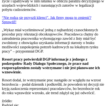
życie i upatrywały w nim ratunku w obliczu paraliżu decyzyjnego w
urzędach wojewódzkich i narastających zatorów w legalizacji
pobytu cudzoziemców.
“Nie rodzą się przyszli klienci”. Jak firmy mogą to zmienić?
Sprawdź!
„Wykaz miał wyeliminować jedną z najbardziej czasochłonnych
procedur przy rekrutacji obcokrajowców. Pracodawca chętny do
zatrudnienia pracownika wykonującego zawód z listy miał być
zwolniony z obowiązku uzyskania informacji starosty o braku
możliwości zaspokojenia potrzeb kadrowych na lokalnym rynku
pracy” – przypomniał DGP.
Resort pracy potwierdził DGP informacje z jednego z
podzespołów Rady Dialogu Społecznego, że prace nad
rozporządzeniem zostały wstrzymane i nie jest planowane ich
wznowienie.
Resort dodał, że wstrzymanie prac nastąpiło ze względu na wzrost
bezrobocia – podał dziennik i podkreślił, że powodem tej decyzji nie
kryją zaskoczenia reprezentanci pracodawców, bo bezrobocie rok
do roku wprawdzie wzrosło, ale trend zdążył się już odwrócić.
źródło:
Podziel się: