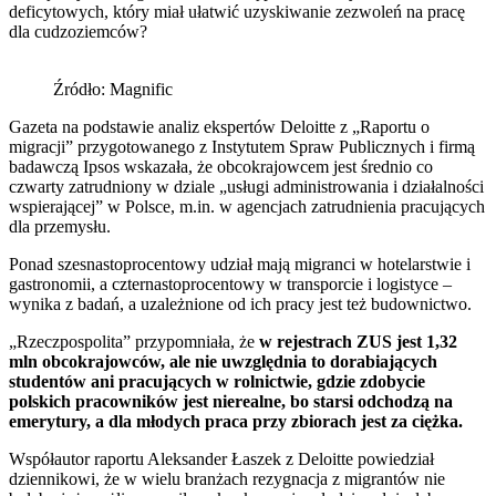
deficytowych, który miał ułatwić uzyskiwanie zezwoleń na pracę
dla cudzoziemców?
Źródło: Magnific
Gazeta na podstawie analiz ekspertów Deloitte z „Raportu o
migracji” przygotowanego z Instytutem Spraw Publicznych i firmą
badawczą Ipsos wskazała, że obcokrajowcem jest średnio co
czwarty zatrudniony w dziale „usługi administrowania i działalności
wspierającej” w Polsce, m.in. w agencjach zatrudnienia pracujących
dla przemysłu.
Ponad szesnastoprocentowy udział mają migranci w hotelarstwie i
gastronomii, a czternastoprocentowy w transporcie i logistyce –
wynika z badań, a uzależnione od ich pracy jest też budownictwo.
„Rzeczpospolita” przypomniała, że
w rejestrach ZUS jest 1,32
mln obcokrajowców, ale nie uwzględnia to dorabiających
studentów ani pracujących w rolnictwie, gdzie zdobycie
polskich pracowników jest nierealne, bo starsi odchodzą na
emerytury, a dla młodych praca przy zbiorach jest za ciężka.
Współautor raportu Aleksander Łaszek z Deloitte powiedział
dziennikowi, że w wielu branżach rezygnacja z migrantów nie