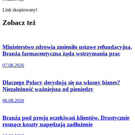
Link skopiowany!
Zobacz też
Ministerstwo zdrowia zmieniło ustawę refundacyjną.
Branża farmaceutyczna żąda wstrzymania prac
07.08.2026
Dlaczego Polacy decydują się na własny biznes?
Niezależność ważniejsza od pieniędzy
06.08.2026
Branża pod presją oczekiwań klientów. Drastycznie
rosnące koszty napędzają zadłużenie